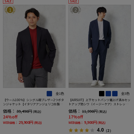
SALE
SALE
1
2
全1色
全3色
【ウール100％】シングル紺ブレザー2つボタ
【AIRSUIT】上下セットパンツ裾上げ済みセッ
ンジャケット【イタリアアンジェリコ社製生
トアップ防シワ（イージーケア）ストレッチ
地】ネイビー無地リッケンバッカー通年
通年吸汗速乾UVカット2つボタンジャケットノ
価格：
価格：
39,490円
11,990円
(税込)
(税込)
ータックスラックス春夏
24%off
17%off
29,900円
9,900円
WEB価格：
(税込)
WEB価格：
(税込)
4.0
（2）