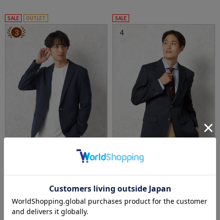
SALE
OUTLET
SALE
3
4
全1色
全1色
【即納】ウォッシャブルジャケットセットア
【ウール混】ジャケット2つボタン紺ブレザー
ップ対応TOKYORUNストレッチ2ボタン背抜き
背抜き無地リージェントハウス通年【定番】
仕様ブレスエフェクト生地春夏
価格：
価格：
14,300円
27,500円
(税込)
(税込)
38%off
20%off
8,900円
22,000円
WEB価格：
(税込)
WEB価格：
(税込)