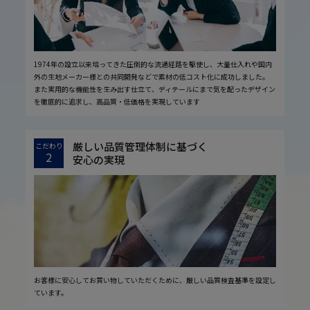
1974年の設立以来培ってきた圧倒的な流通経路を駆使し、大量仕入れや国内
外の生地メーカー様との共同開発などで素材の低コスト化に成功しました。
また実用的な機能性を生み出す仕立て、ディテールにまで気を配ったデザイン
を徹底的に追求し、高品質・低価格を実現しています
厳しい品質管理体制に基づく
こだわり
2
安心の実現
お客様に安心してお買い物していただくために、厳しい品質検査基準を設定し
ています。