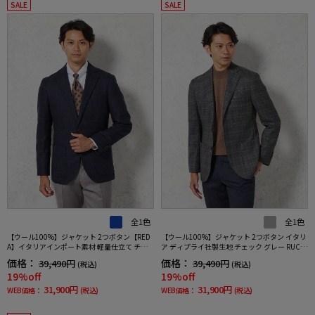
SALE
SALE
全1色
全1色
【ウール100%】ジャケット 2つボタン【RED
【ウール100%】ジャケット 2つボタン イタリ
A】イタリアインポート素材 軽量仕立て チェ
ア ディプライ社製生地 チェック グレー RUCK
ック ネイビー RUCKEN BACCHAR 秋冬
EN BACCHAR 秋冬
価格：
価格：
39,490円
39,490円
(税込)
(税込)
19%off
19%off
31,900円
31,900円
WEB価格：
(税込)
WEB価格：
(税込)