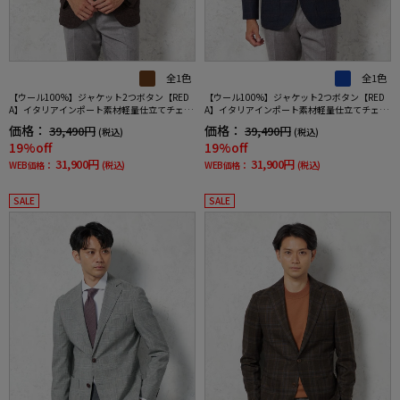
全1色
全1色
【ウール100%】ジャケット2つボタン【RED
【ウール100%】ジャケット2つボタン【RED
A】イタリアインポート素材軽量仕立てチェッ
A】イタリアインポート素材軽量仕立てチェッ
クブラウンRUCKENBACCHAR秋冬
クネイビーRUCKENBACCHAR秋冬
価格：
価格：
39,490円
39,490円
(税込)
(税込)
19%off
19%off
31,900円
31,900円
WEB価格：
(税込)
WEB価格：
(税込)
SALE
SALE