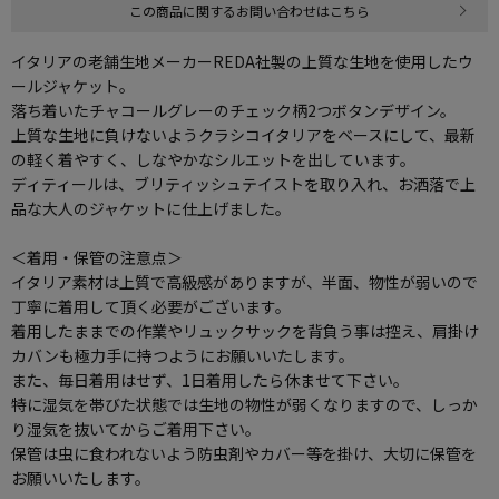
この商品に関するお問い合わせはこちら
イタリアの老舗生地メーカーREDA社製の上質な生地を使用したウ
ールジャケット。
落ち着いたチャコールグレーのチェック柄2つボタンデザイン。
上質な生地に負けないようクラシコイタリアをベースにして、最新
の軽く着やすく、しなやかなシルエットを出しています。
ディティールは、ブリティッシュテイストを取り入れ、お洒落で上
品な大人のジャケットに仕上げました。
＜着用・保管の注意点＞
イタリア素材は上質で高級感がありますが、半面、物性が弱いので
丁寧に着用して頂く必要がございます。
着用したままでの作業やリュックサックを背負う事は控え、肩掛け
カバンも極力手に持つようにお願いいたします。
また、毎日着用はせず、1日着用したら休ませて下さい。
特に湿気を帯びた状態では生地の物性が弱くなりますので、しっか
り湿気を抜いてからご着用下さい。
保管は虫に食われないよう防虫剤やカバー等を掛け、大切に保管を
お願いいたします。