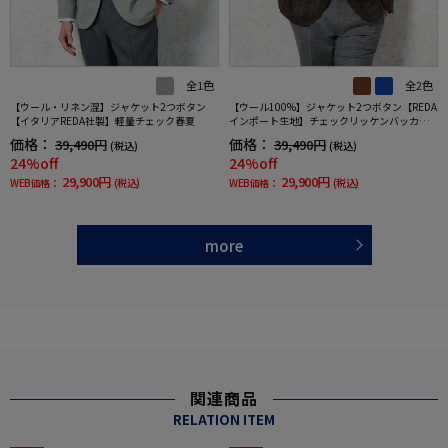
全1色
全2色
【ウール・リネン混】ジャケット2つボタン
【ウール100%】ジャケット2つボタン【REDA
【イタリアREDA社製】軽量チェック春夏
インポート生地】チェックリッケンバッカー
秋冬
価格：
価格：
39,490円
39,490円
(税込)
(税込)
24%off
24%off
29,900円
29,900円
WEB価格：
(税込)
WEB価格：
(税込)
more
関連商品
RELATION ITEM