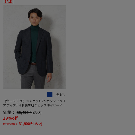
SALE
全1色
【ウール100%】ジャケット 2つボタン イタリ
ア ディプライ社製生地 チェック ネイビー RUC
KEN BACCHAR 秋冬
価格：
39,490円
(税込)
19%off
31,900円
WEB価格：
(税込)