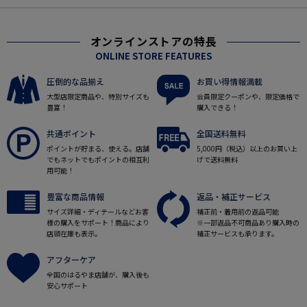
オンラインストアの特長
ONLINE STORE FEATURES
圧倒的な品揃え
お買い得情報満載
大型店限定商品や、特別サイズも
会員限定クーポンや、限定価格で
豊富！
購入できる！
共通ポイント
全国送料無料
ポイントが貯まる、使える。店舗
5,000円（税込）以上のお買い上
でもネットでもポイントの相互利
げで送料無料
用可能！
豊富な商品情報
返品・補正サービス
サイズ詳細・ディテールなどお客
補正前・着用前の返品可能
様の購入をサポート！商品により
※一部返品不可商品あり購入時の
店頭在庫も表示。
補正サービスも承ります。
アフターケア
全国のはるやま店舗が、購入後も
安心サポート