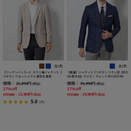
全2色
全1色
【リッケンバッカー】 カラミ織ジャケット ２
【軽量】ジャケット 2つボタン リネン混【RED
つボタン ウォッシャブル 通気性 春夏
A社製生地】ネイビー チェック RUCKEN BACC
HAR 春夏
価格：
価格：
21,890円
39,490円
(税込)
(税込)
27%off
37%off
15,900円
24,900円
WEB価格：
(税込)
WEB価格：
(税込)
5.0
（1）