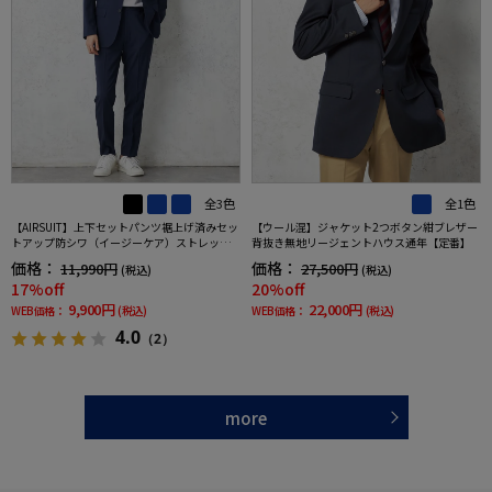
全3色
全1色
【AIRSUIT】上下セットパンツ裾上げ済みセッ
【ウール混】ジャケット2つボタン紺ブレザー
トアップ防シワ（イージーケア）ストレッチ
背抜き無地リージェントハウス通年【定番】
通年吸汗速乾UVカット2つボタンジャケットノ
価格：
価格：
11,990円
27,500円
(税込)
(税込)
ータックスラックス春夏
17%off
20%off
9,900円
22,000円
WEB価格：
(税込)
WEB価格：
(税込)
4.0
（2）
more