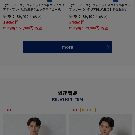
【ウール100%】ジャケット2つボタンイタリ
【ウール100%】ジャケットメタル2つボタン
アディプライ社製生地チェックネイビーRUCK
ブレザー【イタリアREDA社製】通気性耐シワ
ENBACCHAR秋冬
性紺無地
価格：
価格：
39,490円
39,490円
(税込)
(税込)
19%off
24%off
31,900円
29,900円
WEB価格：
(税込)
WEB価格：
(税込)
more
関連商品
RELATION ITEM
SALE
SALE
OUTLET