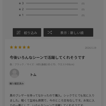
★
3
(0)
★
2
(0)
★
1
(0)
絞り込み
表示：新しい順
2026.5.19
今後いろんなシーンで活躍してくれそうです
色：ブラック
／サイズ：AB5(身長165-170、ウエスト86cm)
トム
黒のブレザーを持ってなかったので購入。シックでとても気に入り
ました。軽くて生地も良質で、今のところ文句なしです。お気に入
りの一着として、いろんなシーンで活躍してくれそうです。