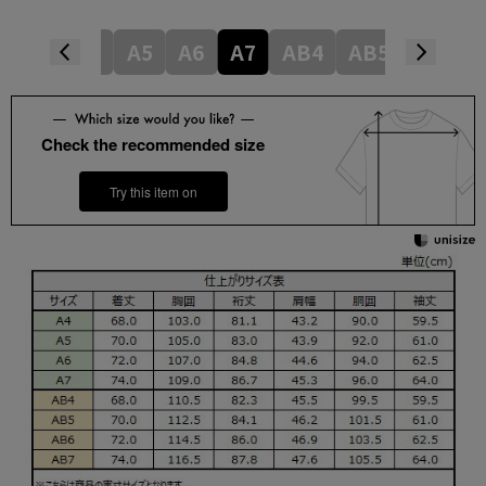
A4
A5
A6
A7
AB4
AB5
AB6
Check the recommended size
Try this item on