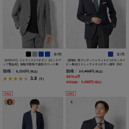
全4色
全1色
【AIRSUIT】ジャケット2つボタン【セットア
【即納】紺ブレザージャケット2つボタンネイ
ップ商品有】接触冷感吸汗速乾UVカット無地
ビー無地ストレッチメタルボタン通年【WEB
春夏
限定】【セットアップ対応】
価格：
価格：
6,050円
17,490円
(税込)
(税込)
46%off
3.8
（5）
9,400円
WEB価格：
(税込)
SALE
SALE
3
4