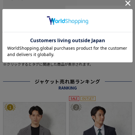
その他
#この商品に関するタグで探す
#M_office_casual
#オフィスカジュアル・ビジネスカジュアル
#ジャケット 仕事でも週末でも
#ジャケット 同窓会で着こなす
もっと見る
※クリックするとタグに関連した商品が表示されます。
ジャケット売れ筋ランキング
RANKING
SALE
OUTLET
1
2