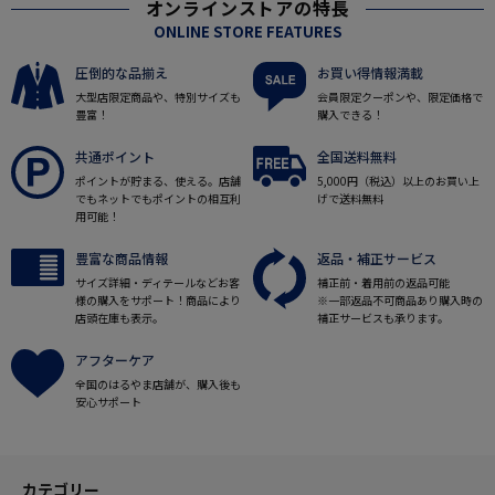
オンラインストアの特長
ONLINE STORE FEATURES
圧倒的な品揃え
お買い得情報満載
大型店限定商品や、特別サイズも
会員限定クーポンや、限定価格で
豊富！
購入できる！
共通ポイント
全国送料無料
ポイントが貯まる、使える。店舗
5,000円（税込）以上のお買い上
でもネットでもポイントの相互利
げで送料無料
用可能！
豊富な商品情報
返品・補正サービス
サイズ詳細・ディテールなどお客
補正前・着用前の返品可能
様の購入をサポート！商品により
※一部返品不可商品あり購入時の
店頭在庫も表示。
補正サービスも承ります。
アフターケア
全国のはるやま店舗が、購入後も
安心サポート
カテゴリー