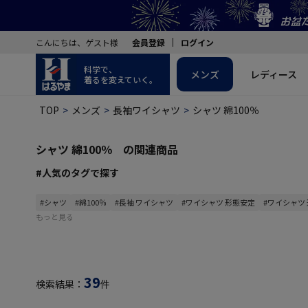
こんにちは、ゲスト様
会員登録
ログイン
科学で、
メンズ
レディース
着るを変えていく。
TOP
メンズ
長袖ワイシャツ
シャツ 綿100％
シャツ 綿100％ の関連商品
#人気のタグで探す
#シャツ
#綿100％
#長袖 ワイシャツ
#ワイシャツ 形態安定
#ワイシャツ
もっと見る
39
検索結果：
件