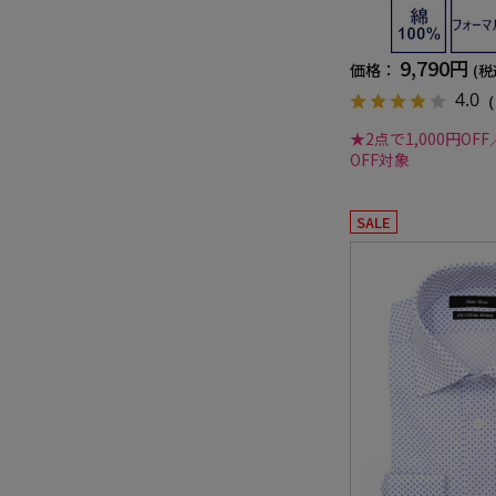
ス 無地 STOVEL＆M
9,790円
価格：
(税
4.0
（
★2点で1,000円OFF
OFF対象
SALE