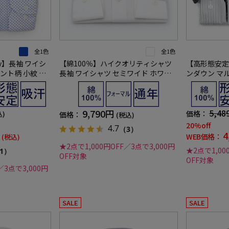
全1色
全1色
rsey】長袖 ワイシ
【綿100％】ハイクオリティシャツ
【高形態安定
ント柄 小紋 サ
長袖 ワイシャツ セミワイド ホワイ
ンダウン マ
ッケンバッカー 通
ト 無地 STOVEL＆MASON 通年
ツ ストライ
年
9,790円
5,48
価格：
込)
価格：
(税込)
20%off
4.7
（3）
4
WEB価格：
(税込)
★2点で1,000円OFF／3点で3,000円
★2点で1,00
1）
OFF対象
OFF対象
／3点で3,000円
SALE
SALE