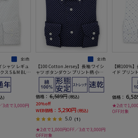
全1色
全1色
イシャツ レギュ
【100 Cotton Jersey】長袖 ワイシ
【綿100％】
ス S＆M BLU
ャツ ボタンダウン プリント柄 小紋
イド プリント
ネイビー 綿100％ リッケンバッカー
LABEL 通年
通年
6,589円
6,5
価格：
(税込)
価格：
込)
20%off
／3点で3,000円
★2点で1,00
5,290円
WEB価格：
(税込)
OFF対象
5.0
（1）
★2点で1,000円OFF／3点で3,000円
OFF対象