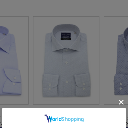
全1色
全1色
オリティシャツ
【綿100％】長袖 ワイシャツ ワイド
【綿100％】
ミワイド サック
プリント柄 サックス S＆M BLUE LA
ダウン プリン