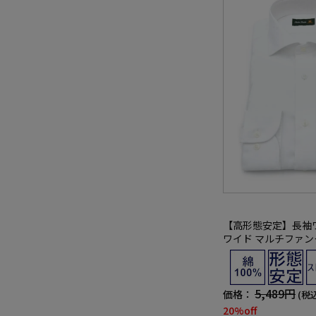
【高形態安定】長袖
ワイド マルチファ
織柄無地 リッケンバ
5,489円
価格：
(税
20%off