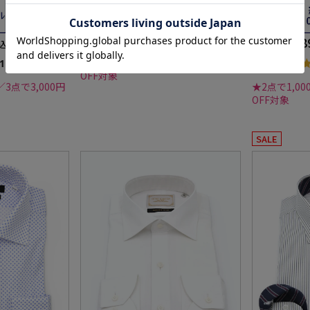
ASON 通年
BEL 通年
E LABEL 通
6,589円
6,5
価格：
価格：
込)
(税込)
★2点で1,000円OFF／3点で3,000円
1）
OFF対象
／3点で3,000円
★2点で1,00
OFF対象
SALE