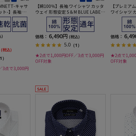
AMNETT-キャサ
【綿100％】長袖 ワイシャツ カッタ
【プレミアム
ト-】長袖 ワ
ウェイ 形態安定 S＆M BLUE LABEL
ワイシャツ カ
 360°ストレッ
通年
トライプ S＆M
年
6,490円
6,4
込)
価格：
価格：
(税込)
5.0
（1）
(税込)
★2点で1,000円OFF／3点で3,000円
★2点で1,00
1）
OFF対象
OFF対象
／3点で3,000円
SALE