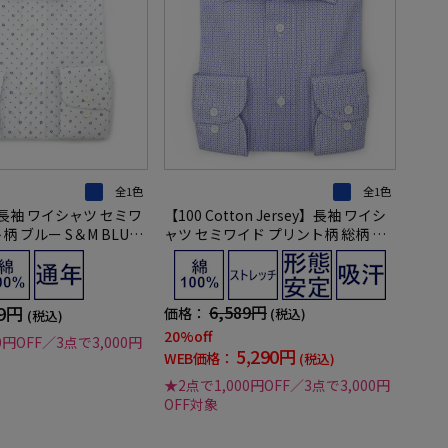
全1色
全1色
長袖 ワイシャツ セミワ
【100 Cotton Jersey】長袖 ワイシ
柄 ブルー S＆M BLUE
ャツ セミワイド プリント柄 総柄 ブ
ルー 綿100％ リッケンバッカー 通年
89円
6,589円
価格：
(税込)
(税込)
20%off
0円OFF／3点で3,000円
5,290円
WEB価格：
(税込)
★2点で1,000円OFF／3点で3,000円
OFF対象