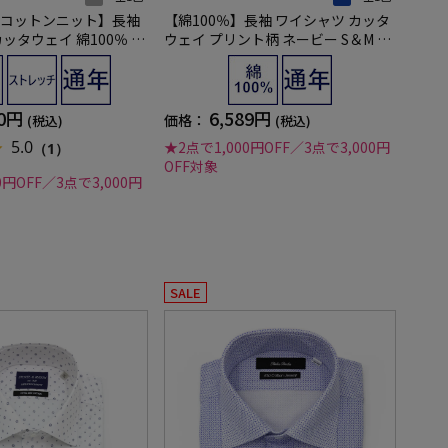
コットンニット】長袖
【綿100％】長袖 ワイシャツ カッタ
ッタウェイ 綿100％ ス
ウェイ プリント柄 ネービー S＆M BL
 BLUE LABEL 通年
UE LABEL 通年
90円
6,589円
価格：
(税込)
(税込)
5.0
★2点で1,000円OFF／3点で3,000円
（1）
OFF対象
0円OFF／3点で3,000円
SALE