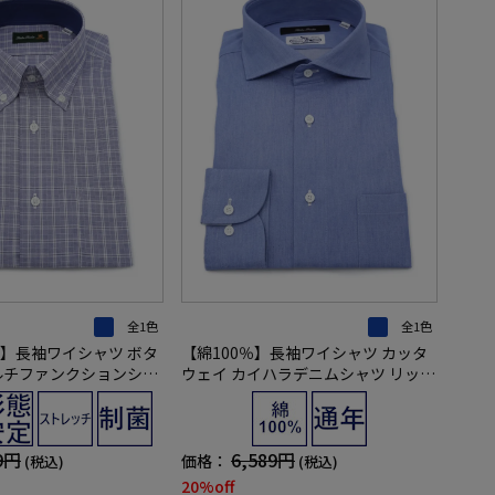
全1色
全1色
】長袖ワイシャツ ボタ
【綿100％】長袖ワイシャツ カッタ
ルチファンクションシャ
ウェイ カイハラデニムシャツ リッケ
 リッケンバッカー 通年
ンバッカー 通年
9円
6,589円
価格：
(税込)
(税込)
20%off