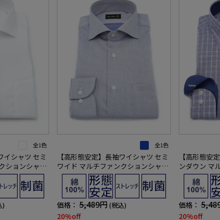
全1色
全1色
ワイシャツ セミ
【高形態安定】長袖ワイシャツ セミ
【高形態安定
ンクションシャツ
ワイド マルチファンクションシャツ
ンダウン マ
ッカー 通年
ダイヤ リッケンバッカー 通年
ツ チェック
5,489円
5,48
価格：
価格：
込)
(税込)
20%off
20%off