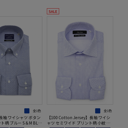
SALE
全1色
全1色
長袖 ワイシャツ ボタン
【100 Cotton Jersey】長袖 ワイシ
ト柄 ブルー S＆M BLU
ャツ セミワイド プリント柄 小紋 ブ