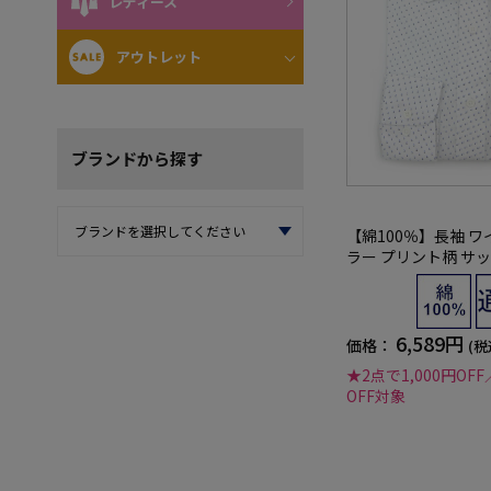
レディース
アウトレット
ブランド
から探す
【綿100％】長袖 ワ
ラー プリント柄 サック
E LABEL 通年
6,589円
価格：
(税
★2点で1,000円OFF
OFF対象