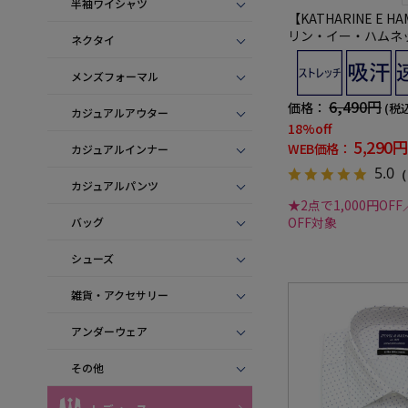
半袖ワイシャツ
【KATHARINE E H
リン・イー・ハムネッ
ネクタイ
イシャツ ボタンダウン
チ 吸水速乾 無地 通
メンズフォーマル
6,490円
価格：
(税
カジュアルアウター
18%off
5,290円
WEB価格：
カジュアルインナー
5.0
（
カジュアルパンツ
★2点で1,000円OFF
OFF対象
バッグ
シューズ
雑貨・アクセサリー
アンダーウェア
その他