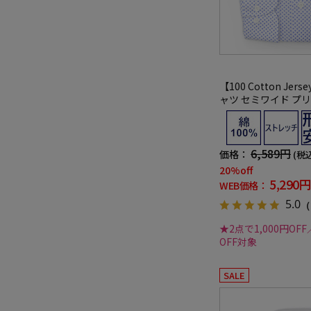
【100 Cotton Je
ャツ セミワイド プリ
ックス 綿100％ リ
年
6,589円
価格：
(税
20%off
5,290円
WEB価格：
5.0
（
★2点で1,000円OFF
OFF対象
SALE