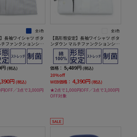
全1色
全1色
】長袖ワイシャツ ボタ
【高形態安定】長袖ワイシャツ ボタ
ルチファンクションシャ
ンダウン マルチファンクションシャ
プ リッケンバッカー 通
ツ 織柄無地 リッケンバッカー 通年
9円
5,489円
価格：
(税込)
(税込)
20%off
,390円
4,390円
WEB価格：
(税込)
(税込)
0円OFF／3点で3,000円
★2点で1,000円OFF／3点で3,000円
OFF対象
SALE