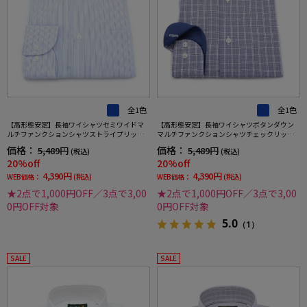
全1色
全1色
【高形態安定】長袖ワイシャツセミワイドマ
【高形態安定】長袖ワイシャツボタンダウン
ルチファンクションシャツストライプリッケ
マルチファンクションシャツチェックリッケ
ンバッカー通年
ンバッカー通年
価格：
価格：
5,489円
5,489円
(税込)
(税込)
20%off
20%off
4,390円
4,390円
WEB価格：
(税込)
WEB価格：
(税込)
★2点で1,000円OFF／3点で3,00
★2点で1,000円OFF／3点で3,00
0円OFF対象
0円OFF対象
5.0
（1）
SALE
SALE