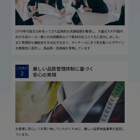
1974年の設立以来培ってきた圧倒的な流通経路を駆使し、大量仕入れや国内
外の生地メーカー様との共同開発などで素材の低コスト化に成功しました。
また実用的な機能性を生み出す仕立て、ディテールにまで気を配ったデザイン
を徹底的に追求し、高品質・低価格を実現しています
厳しい品質管理体制に基づく
こだわり
2
安心の実現
お客様に安心してお買い物していただくために、厳しい品質検査基準を設定し
ています。