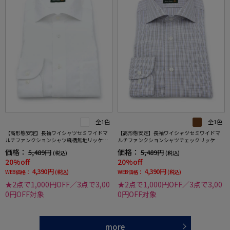
全1色
全1色
【高形態安定】長袖ワイシャツセミワイドマ
【高形態安定】長袖ワイシャツセミワイドマ
ルチファンクションシャツ織柄無地リッケン
ルチファンクションシャツチェックリッケン
バッカー通年
バッカー通年
価格：
価格：
5,489円
5,489円
(税込)
(税込)
20%off
20%off
4,390円
4,390円
WEB価格：
(税込)
WEB価格：
(税込)
★2点で1,000円OFF／3点で3,00
★2点で1,000円OFF／3点で3,00
0円OFF対象
0円OFF対象
more