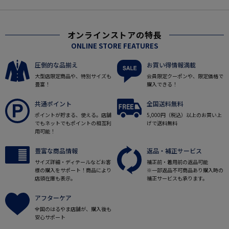
オンラインストアの特長
ONLINE STORE FEATURES
圧倒的な品揃え
お買い得情報満載
大型店限定商品や、特別サイズも
会員限定クーポンや、限定価格で
豊富！
購入できる！
共通ポイント
全国送料無料
ポイントが貯まる、使える。店舗
5,000円（税込）以上のお買い上
でもネットでもポイントの相互利
げで送料無料
用可能！
豊富な商品情報
返品・補正サービス
サイズ詳細・ディテールなどお客
補正前・着用前の返品可能
様の購入をサポート！商品により
※一部返品不可商品あり購入時の
店頭在庫も表示。
補正サービスも承ります。
アフターケア
全国のはるやま店舗が、購入後も
安心サポート