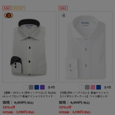
SALE
OUTLET
SALE
3
4
全4色
全4色
【遮熱・UVカット/完全ノーアイロン】Rayblo
【冷感/完全ノーアイロン】長袖アイシャツ
ck-レイブロック-長袖アイシャツセミワイドス
【バイオセンサークール】ツイル調カッタウ
トライプワイシャツi-shirt
ェイ織柄無地形態安定ストレッチ防汚効果吸
価格：
価格：
6,259円
6,259円
(税込)
(税込)
汗速乾ワイシャツ春夏
36%off
30%off
3,990円
4,390円
WEB価格：
(税込)
WEB価格：
(税込)