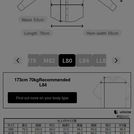
Waist
53cm
Length
78cm
Hem width
56cm
S80
M78
M82
L80
L84
LL82
LL86
173cm 70kgRecommended
L84
Find out more on your body type