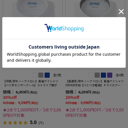
全3色
全4色
【冷感/完全ノーアイロン】長袖アイシャツ
【高通気/完全ノーアイロン】長袖アイシャツ
【バイオセンサークール】ストライプ調ボタ
DRYAIR生地【べとつき軽減】ドライエアー刺
ンダウンストライプ形態安定ストレッチ防汚
し子調ボタンダウン別布織柄無地形態安定ス
価格：
価格：
6,259円
6,259円
(税込)
(税込)
効果吸汗速乾ワイシャツ春夏
トレッチ防汚効果吸汗速乾ワイシャツ春夏
30%off
20%off
4,390円
4,990円
WEB価格：
(税込)
WEB価格：
(税込)
★2点で1,000円OFF／3点で3,00
★2点で1,000円OFF／3点で3,00
0円OFF対象
0円OFF対象
5.0
（1）