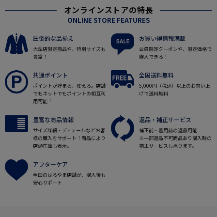
オンラインストアの特長
ONLINE STORE FEATURES
圧倒的な品揃え
お買い得情報満載
大型店限定商品や、特別サイズも
会員限定クーポンや、限定価格で
豊富！
購入できる！
共通ポイント
全国送料無料
ポイントが貯まる、使える。店舗
5,000円（税込）以上のお買い上
でもネットでもポイントの相互利
げで送料無料
用可能！
豊富な商品情報
返品・補正サービス
サイズ詳細・ディテールなどお客
補正前・着用前の返品可能
様の購入をサポート！商品により
※一部返品不可商品あり購入時の
店頭在庫も表示。
補正サービスも承ります。
アフターケア
全国のはるやま店舗が、購入後も
安心サポート