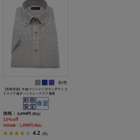
全3色
【形態安定】半袖 ワイシャツ ボタンダウン ス
トライプ 格子 ハントレークラブ 春夏
価格：
2,090円
(税込)
10%off
1,890円
WEB価格：
(税込)
4.2
（5）