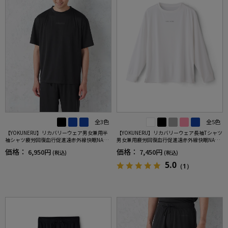
全3色
全5色
【YOKUNERU】リカバリーウェア男女兼用半
【YOKUNERU】リカバリーウェア長袖Tシャツ
袖シャツ疲労回復血行促進遠赤外線快眠NANO
男女兼用疲労回復血行促進遠赤外線快眠NANO
MIX(R)【一般医療機器】SS～LLサイズ
MIX(R)【一般医療機器】SS～LLサイズ
価格：
価格：
6,950円
7,450円
(税込)
(税込)
5.0
（1）