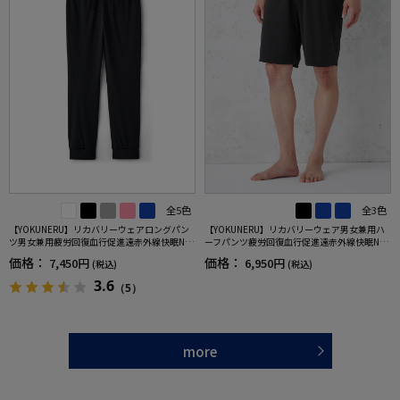
全5色
全3色
【YOKUNERU】リカバリーウェアロングパン
【YOKUNERU】リカバリーウェア男女兼用ハ
ツ男女兼用疲労回復血行促進遠赤外線快眠NA
ーフパンツ疲労回復血行促進遠赤外線快眠NA
NOMIX(R)【一般医療機器】SS～LLサイズ
NOMIX(R)【一般医療機器】SS～LLサイズ
価格：
価格：
7,450円
6,950円
(税込)
(税込)
3.6
（5）
more