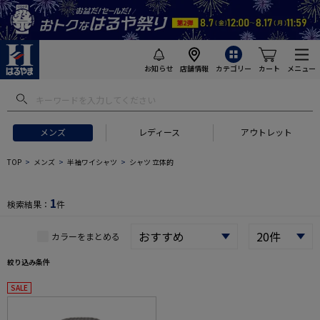
お知らせ
店舗情報
カテゴリー
カート
メニュー
 ギフトにおすすめ
#セットアップ スーツ
#長袖 ワイシャツ
#スー
メンズ
レディース
アウトレット
TOP
メンズ
半袖ワイシャツ
シャツ 立体的
1
検索結果：
件
カラーをまとめる
絞り込み条件
SALE