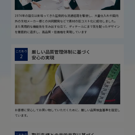
1974年の設立以来培ってきた圧倒的な流通経路を駆使し、大量仕入れや国内
外の生地メーカー様との共同開発などで素材の低コスト化に成功しました。
また実用的な機能性を生み出す仕立て、ディテールにまで気を配ったデザイン
を徹底的に追求し、高品質・低価格を実現しています
厳しい品質管理体制に基づく
こだわり
2
安心の実現
お客様に安心してお買い物していただくために、厳しい品質検査基準を設定し
ています。
取引先様との共栄共存に基づく
こだわり