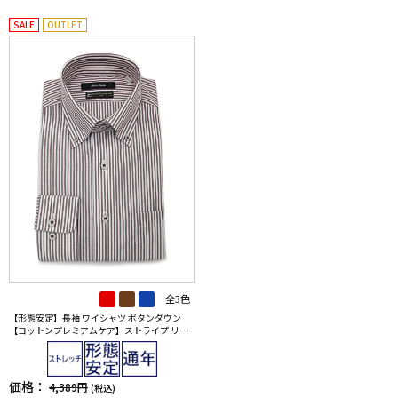
SALE
OUTLET
全3色
【形態安定】長袖 ワイシャツ ボタンダウン
【コットンプレミアムケア】ストライプ リッ
ケンバッカー 通年
価格：
4,389円
(税込)