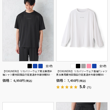
全3色
全5色
【YOKUNERU】リカバリーウェア男女兼用半
【YOKUNERU】リカバリーウェア長袖Tシャツ
袖シャツ疲労回復血行促進遠赤外線快眠NANO
男女兼用疲労回復血行促進遠赤外線快眠NANO
MIX(R)【一般医療機器】SS～LLサイズ
MIX(R)【一般医療機器】SS～LLサイズ
価格：
価格：
6,950円
7,450円
(税込)
(税込)
5.0
（1）