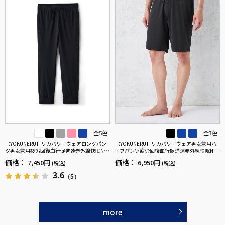
全5色
全3色
【YOKUNERU】リカバリーウェアロングパン
【YOKUNERU】リカバリーウェア男女兼用ハ
ツ男女兼用疲労回復血行促進遠赤外線快眠NA
ーフパンツ疲労回復血行促進遠赤外線快眠NA
NOMIX(R)【一般医療機器】SS～LLサイズ
NOMIX(R)【一般医療機器】SS～LLサイズ
価格：
価格：
7,450円
6,950円
(税込)
(税込)
3.6
（5）
more