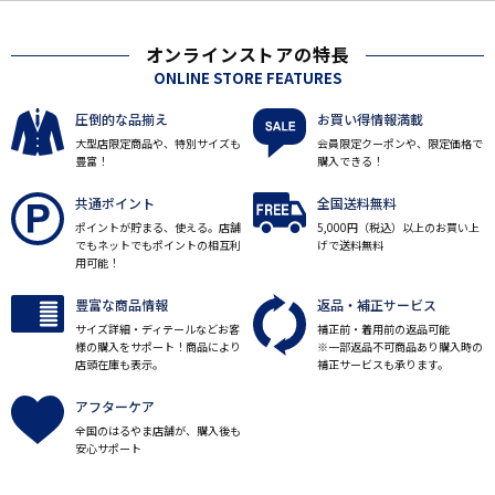
オンラインストアの特長
ONLINE STORE FEATURES
圧倒的な品揃え
お買い得情報満載
大型店限定商品や、特別サイズも
会員限定クーポンや、限定価格で
豊富！
購入できる！
共通ポイント
全国送料無料
ポイントが貯まる、使える。店舗
5,000円（税込）以上のお買い上
でもネットでもポイントの相互利
げで送料無料
用可能！
豊富な商品情報
返品・補正サービス
サイズ詳細・ディテールなどお客
補正前・着用前の返品可能
様の購入をサポート！商品により
※一部返品不可商品あり購入時の
店頭在庫も表示。
補正サービスも承ります。
アフターケア
全国のはるやま店舗が、購入後も
安心サポート