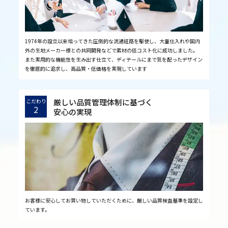
1974年の設立以来培ってきた圧倒的な流通経路を駆使し、大量仕入れや国内
外の生地メーカー様との共同開発などで素材の低コスト化に成功しました。
また実用的な機能性を生み出す仕立て、ディテールにまで気を配ったデザイン
を徹底的に追求し、高品質・低価格を実現しています
厳しい品質管理体制に基づく
こだわり
2
安心の実現
お客様に安心してお買い物していただくために、厳しい品質検査基準を設定し
ています。