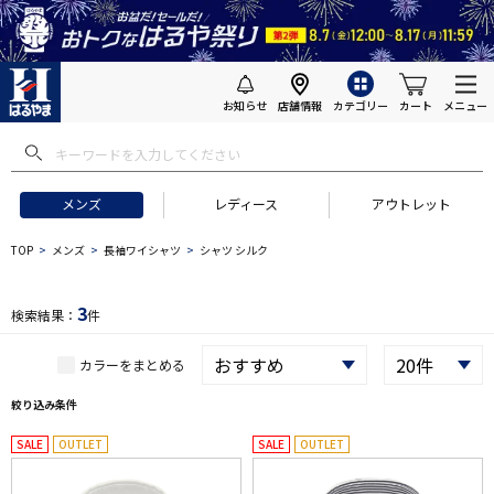
お知らせ
店舗情報
カテゴリー
カート
メニュー
 ギフトにおすすめ
#セットアップ スーツ
#長袖 ワイシャツ
#スー
メンズ
レディース
アウトレット
TOP
メンズ
長袖ワイシャツ
シャツ シルク
3
検索結果：
件
カラーをまとめる
絞り込み条件
SALE
OUTLET
SALE
OUTLET