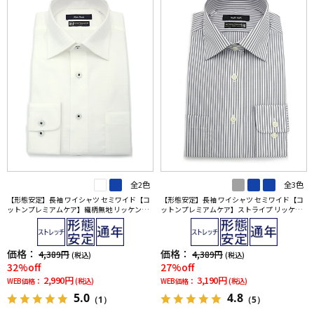
全2色
全3色
【形態安定】長袖 ワイシャツ セミワイド【コ
【形態安定】長袖 ワイシャツ セミワイド【コ
ットンプレミアムケア】織柄無地 リッケンバ
ットンプレミアムケア】ストライプ リッケン
ッカー 通年
バッカー 通年
価格：
価格：
4,389円
4,389円
(税込)
(税込)
32%off
27%off
2,990円
3,190円
WEB価格：
(税込)
WEB価格：
(税込)
5.0
4.8
（1）
（5）