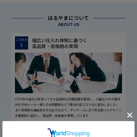
はるやまについて
ABOUT US
幅広い仕入れ体制に基づく
こだわり
1
高品質・低価格の実現
1974年の設立以来培ってきた圧倒的な流通経路を駆使し、大量仕入れや国内
外の生地メーカー様との共同開発などで素材の低コスト化に成功しました。
また実用的な機能性を生み出す仕立て、ディテールにまで気を配ったデザイン
を徹底的に追求し、高品質・低価格を実現しています
厳しい品質管理体制に基づく
こだわり