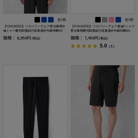
全3色
全5色
【YOKUNERU】リカバリーウェア男女兼用半
【YOKUNERU】リカバリーウェア長袖Tシャツ
袖シャツ疲労回復血行促進遠赤外線快眠NANO
男女兼用疲労回復血行促進遠赤外線快眠NANO
MIX(R)【一般医療機器】SS～LLサイズ
MIX(R)【一般医療機器】SS～LLサイズ
価格：
価格：
6,950円
7,450円
(税込)
(税込)
5.0
（1）