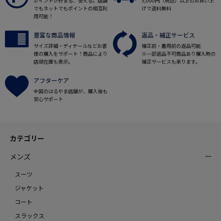
ポイントが貯まる、使える。店舗
5,000円（税込）以上のお買い上
でもネットでもポイントの相互利
げで送料無料
用可能！
豊富な商品情報
返品・補正サービス
サイズ詳細・ディテールなどお客
補正前・着用前の返品可能
様の購入をサポート！商品により
※一部返品不可商品あり購入時の
店頭在庫も表示。
補正サービスも承ります。
アフターケア
全国のはるやま店舗が、購入後も
安心サポート
カテゴリー
メンズ
スーツ
ジャケット
コート
スラックス