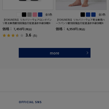
全5色
全3色
【YOKUNERU】リカバリーウェアロングパン
【YOKUNERU】リカバリーウェア男女兼用ハ
ツ男女兼用疲労回復血行促進遠赤外線快眠NA
ーフパンツ疲労回復血行促進遠赤外線快眠NA
NOMIX(R)【一般医療機器】SS～LLサイズ
NOMIX(R)【一般医療機器】SS～LLサイズ
価格：
価格：
7,450円
6,950円
(税込)
(税込)
3.6
（5）
more
OFFICIAL SNS