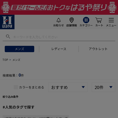
お知らせ
店舗情報
カテゴリー
カート
メニュー
 ギフトにおすすめ
#セットアップ スーツ
#長袖 ワイシャツ
#スー
メンズ
レディース
アウトレット
TOP
メンズ
0
検索結果：
件
カラーをまとめる
絞り込み条件
#人気のタグで探す