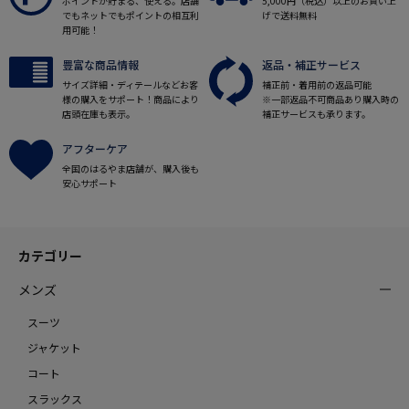
ポイントが貯まる、使える。店舗
5,000円（税込）以上のお買い上
でもネットでもポイントの相互利
げで送料無料
用可能！
豊富な商品情報
返品・補正サービス
サイズ詳細・ディテールなどお客
補正前・着用前の返品可能
様の購入をサポート！商品により
※一部返品不可商品あり購入時の
店頭在庫も表示。
補正サービスも承ります。
アフターケア
全国のはるやま店舗が、購入後も
安心サポート
カテゴリー
メンズ
スーツ
ジャケット
コート
スラックス