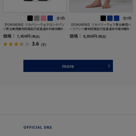
全5色
全3色
【YOKUNERU】リカバリーウェアロングパン
【YOKUNERU】リカバリーウェア男女兼用ハ
ツ男女兼用疲労回復血行促進遠赤外線快眠NA
ーフパンツ疲労回復血行促進遠赤外線快眠NA
NOMIX(R)【一般医療機器】SS～LLサイズ
NOMIX(R)【一般医療機器】SS～LLサイズ
価格：
価格：
7,450円
6,950円
(税込)
(税込)
3.6
（5）
more
OFFICIAL SNS