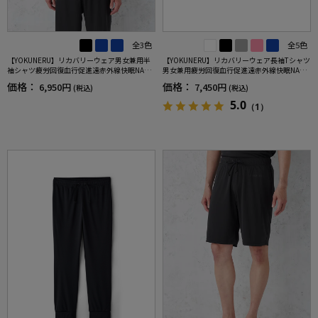
全3色
全5色
【YOKUNERU】リカバリーウェア男女兼用半
【YOKUNERU】リカバリーウェア長袖Tシャツ
袖シャツ疲労回復血行促進遠赤外線快眠NANO
男女兼用疲労回復血行促進遠赤外線快眠NANO
MIX(R)【一般医療機器】SS～LLサイズ
MIX(R)【一般医療機器】SS～LLサイズ
価格：
価格：
6,950円
7,450円
(税込)
(税込)
5.0
（1）