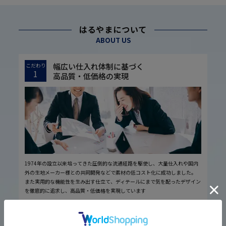
はるやまについて
ABOUT US
幅広い仕入れ体制に基づく
こだわり
1
高品質・低価格の実現
1974年の設立以来培ってきた圧倒的な流通経路を駆使し、大量仕入れや国内
外の生地メーカー様との共同開発などで素材の低コスト化に成功しました。
また実用的な機能性を生み出す仕立て、ディテールにまで気を配ったデザイン
を徹底的に追求し、高品質・低価格を実現しています
厳しい品質管理体制に基づく
こだわり