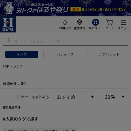
お知らせ
店舗情報
カテゴリー
カート
メニュー
 ギフトにおすすめ
#セットアップ スーツ
#長袖 ワイシャツ
#スー
メンズ
レディース
アウトレット
TOP
メンズ
0
検索結果：
件
カラーをまとめる
絞り込み条件
#人気のタグで探す