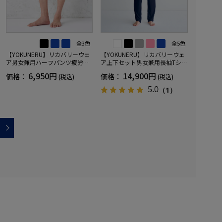
全3色
全5色
【YOKUNERU】リカバリーウェ
【YOKUNERU】リカバリーウェ
ア男女兼用ハーフパンツ疲労回
ア上下セット男女兼用長袖Tシャ
復血行促進遠赤外線快眠NANOM
ツ+ロングパンツ疲労回復血行促
6,950円
14,900円
価格：
価格：
(税込)
(税込)
IX(R)【一般医療機器】SS～LLサ
進遠赤外線快眠NANOMIX(R)【一
イズ
般医療機器】SS～LLサイズ
5.0
（1）