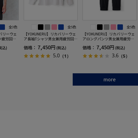
全3色
全5色
全5色
カバリーウェ
【YOKUNERU】リカバリーウェ
【YOKUNERU】リカバリーウェ
ツ疲労回復
ア長袖Tシャツ男女兼用疲労回復
アロングパンツ男女兼用疲労回
ANOMIX
血行促進遠赤外線快眠NANOMIX
復血行促進遠赤外線快眠NANOM
7,450円
7,450円
価格：
価格：
税込)
(税込)
(税込)
SS～LLサイ
(R)【一般医療機器】SS～LLサイ
IX(R)【一般医療機器】SS～LLサ
ズ
イズ
5.0
3.6
（1）
（5）
more