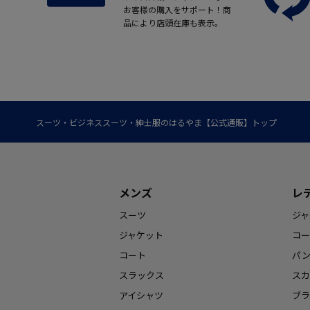
お客様の購入をサポート！商
品により店頭在庫も表示。
スーツ・ビジネススーツ・紳士服のはるやま【公式通販】トップ
メンズ
レ
スーツ
ジャ
ジャケット
コー
コート
パ
スラックス
スカ
アイシャツ
ブラ