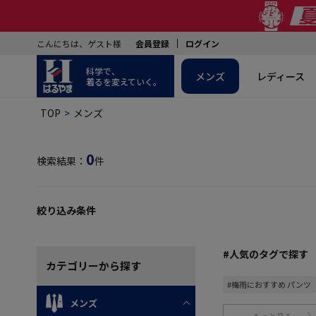
こんにちは、ゲスト様
会員登録
ログイン
科学で、
メンズ
レディース
着るを変えていく。
TOP
メンズ
0
検索結果：
件
絞り込み条件
#人気のタグで探す
カテゴリー
から探す
#梅雨におすすめ パンツ
メンズ