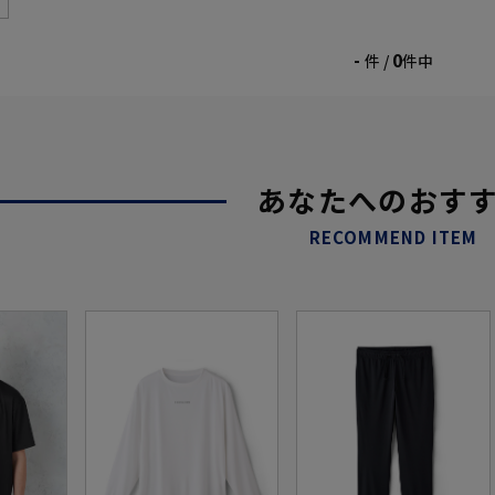
-
0
件 /
件中
あなたへのおす
RECOMMEND ITEM