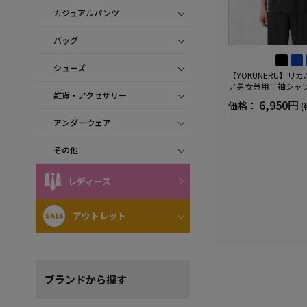
カジュアルパンツ
バッグ
シューズ
【YOKUNERU】リ
ア男女兼用半袖シャ
雑貨・アクセサリー
血行促進遠赤外線快眠N
6,950円
価格：
(
(R)【一般医療機器】
ズ
アンダーウェア
その他
レディース
アウトレット
ブランド
から探す