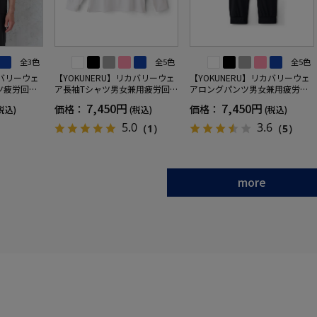
全3色
全5色
全5色
カバリーウェ
【YOKUNERU】リカバリーウェ
【YOKUNERU】リカバリーウェ
ツ疲労回復
ア長袖Tシャツ男女兼用疲労回復
アロングパンツ男女兼用疲労回
ANOMIX
血行促進遠赤外線快眠NANOMIX
復血行促進遠赤外線快眠NANOM
7,450円
7,450円
価格：
価格：
税込)
(税込)
(税込)
SS～LLサイ
(R)【一般医療機器】SS～LLサイ
IX(R)【一般医療機器】SS～LLサ
ズ
イズ
5.0
3.6
（1）
（5）
more