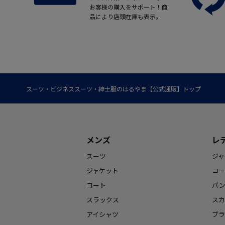
お客様の購入をサポート！商
品により店頭在庫も表示。
スーツ・ビジネススーツ・紳士服のはるやま【公式通販】トップ
メンズ
レ
スーツ
ジャ
ジャケット
コー
コート
パ
スラックス
スカ
アイシャツ
ブラ