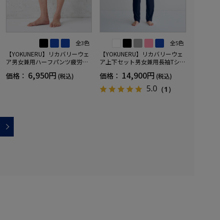
全3色
全5色
【YOKUNERU】リカバリーウェ
【YOKUNERU】リカバリーウェ
ア男女兼用ハーフパンツ疲労回
ア上下セット男女兼用長袖Tシャ
復血行促進遠赤外線快眠NANOM
ツ+ロングパンツ疲労回復血行促
6,950円
14,900円
価格：
価格：
(税込)
(税込)
IX(R)【一般医療機器】SS～LLサ
進遠赤外線快眠NANOMIX(R)【一
イズ
般医療機器】SS～LLサイズ
5.0
（1）