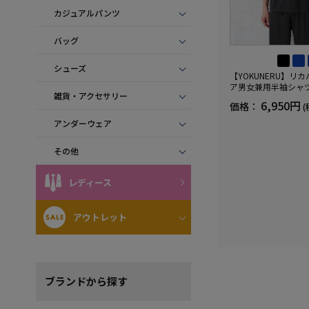
カジュアルパンツ
バッグ
シューズ
【YOKUNERU】リ
ア男女兼用半袖シャ
雑貨・アクセサリー
血行促進遠赤外線快眠N
6,950円
価格：
(
(R)【一般医療機器】
ズ
アンダーウェア
その他
レディース
アウトレット
ブランド
から探す