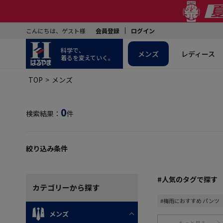
こんにちは、ゲスト様
会員登録
ログイン
科学で、
メンズ
レディース
着るを変えていく。
TOP
メンズ
0
検索結果：
件
絞り込み条件
#人気のタグで探す
カテゴリー
から探す
#梅雨におすすめ パンツ
メンズ