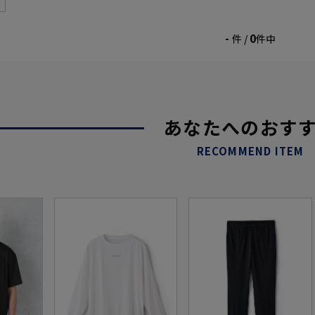
-
0
件 /
件中
あなたへのおす
RECOMMEND ITEM