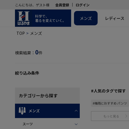
こんにちは、ゲスト様
会員登録
ログイン
科学で、
メンズ
レディース
着るを変えていく。
TOP
メンズ
0
検索結果：
件
絞り込み条件
#人気のタグで探す
カテゴリー
から探す
#梅雨におすすめ パンツ
メンズ
もっと見る
スーツ