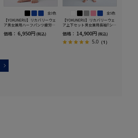
全3色
全5色
【YOKUNERU】リカバリーウェ
【YOKUNERU】リカバリーウェ
ア男女兼用ハーフパンツ疲労回
ア上下セット男女兼用長袖Tシャ
復血行促進遠赤外線快眠NANOM
ツ+ロングパンツ疲労回復血行促
6,950円
14,900円
価格：
価格：
(税込)
(税込)
IX(R)【一般医療機器】SS～LLサ
進遠赤外線快眠NANOMIX(R)【一
イズ
般医療機器】SS～LLサイズ
5.0
（1）