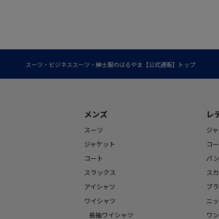
スーツ・ビジネススーツ・紳士服のはるやま【公式通販】トップ
メンズ
レ
スーツ
ジャ
ジャケット
コー
コート
パ
スラックス
スカ
アイシャツ
ブラ
ワイシャツ
ニッ
長袖ワイシャツ
ワン