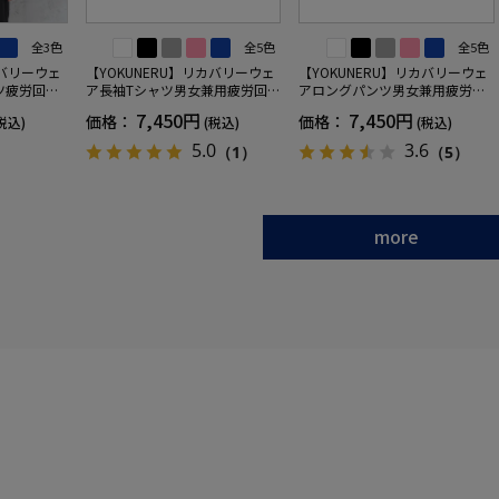
全3色
全5色
全5色
カバリーウェ
【YOKUNERU】リカバリーウェ
【YOKUNERU】リカバリーウェ
ツ疲労回復
ア長袖Tシャツ男女兼用疲労回復
アロングパンツ男女兼用疲労回
ANOMIX
血行促進遠赤外線快眠NANOMIX
復血行促進遠赤外線快眠NANOM
7,450円
7,450円
価格：
価格：
税込)
(税込)
(税込)
SS～LLサイ
(R)【一般医療機器】SS～LLサイ
IX(R)【一般医療機器】SS～LLサ
ズ
イズ
5.0
3.6
（1）
（5）
more