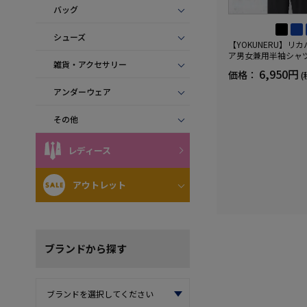
バッグ
シューズ
【YOKUNERU】リ
ア男女兼用半袖シャ
雑貨・アクセサリー
血行促進遠赤外線快眠N
6,950円
価格：
(
(R)【一般医療機器】
ズ
アンダーウェア
その他
レディース
アウトレット
ブランド
から探す