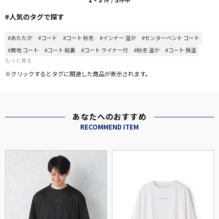
#人気のタグで探す
#あたたか
#コート
#コート 秋冬
#インナー 温か
#センターベント コート
#無地 コート
#コート 総裏
#コート ライナー付
#秋冬 温か
#コート 保温
もっと見る
※クリックするとタグに関連した商品が表示されます。
あなたへのおすすめ
RECOMMEND ITEM