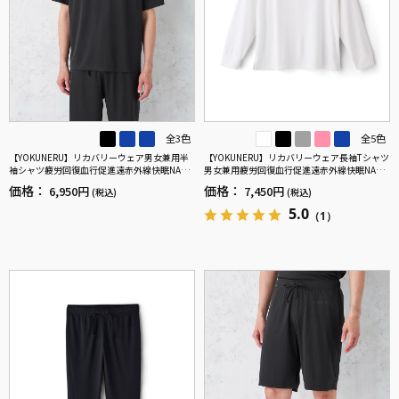
全3色
全5色
【YOKUNERU】リカバリーウェア男女兼用半
【YOKUNERU】リカバリーウェア長袖Tシャツ
袖シャツ疲労回復血行促進遠赤外線快眠NANO
男女兼用疲労回復血行促進遠赤外線快眠NANO
MIX(R)【一般医療機器】SS～LLサイズ
MIX(R)【一般医療機器】SS～LLサイズ
価格：
価格：
6,950円
7,450円
(税込)
(税込)
5.0
（1）