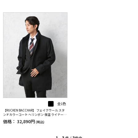
全1色
【RUCKEN BACCHAR】 フェイクウール スタ
ンドカラーコート ヘリンボン 保温 ライナー付
秋冬
価格：
32,890円
(税込)
1 - 3
3
件 /
件中