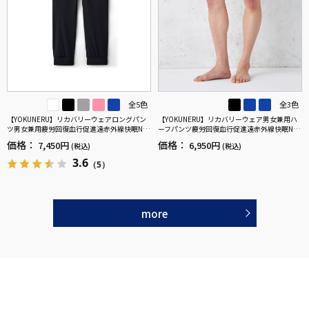
全5色
全3色
【YOKUNERU】リカバリーウェアロングパン
【YOKUNERU】リカバリーウェア男女兼用ハ
ツ男女兼用疲労回復血行促進遠赤外線快眠NA
ーフパンツ疲労回復血行促進遠赤外線快眠NA
NOMIX(R)【一般医療機器】SS～LLサイズ
NOMIX(R)【一般医療機器】SS～LLサイズ
価格：
価格：
7,450円
6,950円
(税込)
(税込)
3.6
（5）
more