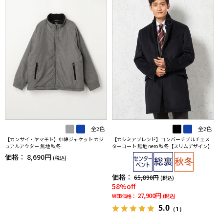
全2色
全2色
【カンサイ・ヤマモト】中綿ジャケット カジ
【カシミアブレンド】コンバーチブルチェス
ュアルアウター 無地 秋冬
ターコート 無地 nero 秋冬【スリムデザイン】
価格：
8,690円
(税込)
価格：
65,890円
(税込)
58%off
27,900円
WEB価格：
(税込)
5.0
（1）