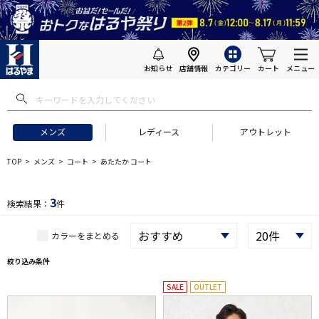
お知らせ
店舗情報
カテゴリー
カート
メニュー
 ギフトにおすすめ
#セットアップ スーツ
#長袖 ワイシャツ
#スー
メンズ
レディース
アウトレット
TOP
メンズ
コート
あたたか コート
3
検索結果：
件
カラーをまとめる
絞り込み条件
SALE
OUTLET