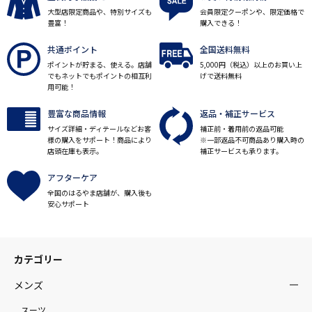
大型店限定商品や、特別サイズも
会員限定クーポンや、限定価格で
豊富！
購入できる！
共通ポイント
全国送料無料
ポイントが貯まる、使える。店舗
5,000円（税込）以上のお買い上
でもネットでもポイントの相互利
げで送料無料
用可能！
豊富な商品情報
返品・補正サービス
サイズ詳細・ディテールなどお客
補正前・着用前の返品可能
様の購入をサポート！商品により
※一部返品不可商品あり購入時の
店頭在庫も表示。
補正サービスも承ります。
アフターケア
全国のはるやま店舗が、購入後も
安心サポート
カテゴリー
メンズ
スーツ