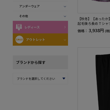
アンダーウェア
その他
【秋冬】【あったか
起毛後ろ長めＴシャ
レディース
レディース／高齢者
3,938円
価格：
(税
記入欄付／洗濯機OK
（低温）／プレゼン
アウトレット
F】
ブランド
から探す