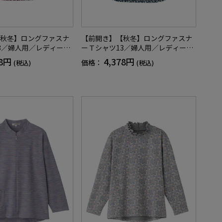
秋冬】ロングファスナ
【前開き】【秋冬】ロングファスナ
3／婦人用／レディース
ーＴシャツ13／婦人用／レディース
ニア／ゆったり／のび
／高齢者／シニア／ゆったり／のび
78円
4,378円
価格：
(税込)
(税込)
OK／後ろ長め／名前記
のび／洗濯機OK／後ろ長め／名前記
ト／プレゼント【CF】
入欄付／ギフト／プレゼント【CF】