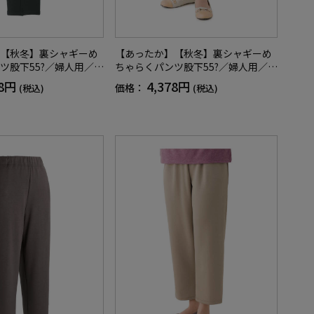
【秋冬】裏シャギーめ
【あったか】【秋冬】裏シャギーめ
ツ股下55?／婦人用／レ
ちゃらくパンツ股下55?／婦人用／レ
齢者／シニア／名前記
ディース／高齢者／シニア／名前記
78円
4,378円
価格：
(税込)
(税込)
ポケット／ゴムの取り
入欄付／両脇ポケット／ゴムの取り
フト／プレゼント【C
換え可能／ギフト／プレゼント【C
F】