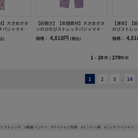
材】大きめボタ
【前開き】【年間素材】大きめボタ
【通年】【前
チパジャマ４大
ンのびのびストレッチパジャマ４大
のびストレッ
ース／婦人用／
きめサイズ／レディース／婦人用／
イズ／紳士用
4,818円
4,8
価格：
価格：
込)
(税込)
ろ長め／名前記
高齢者／シニア／後ろ長め／名前記
ニア／脱ぎ着
ンホール／プレ
入欄付／ななめボタンホール／プレ
付／後ろ長め
】
ゼント／ギフト【CF】
1 - 20
279
件 /
件中
1
2
3
14
...
ンツ ストレッチ
#長袖 インナー
#ワイシャツ 防臭
#インナー 綿
#ニット ワイシャツ