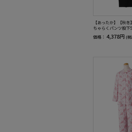
【あったか】【秋冬
ちゃらくパンツ股下5
ディース／高齢者／
4,378円
価格：
(税
入欄付／両脇ポケッ
換え可能／ギフト／
F】