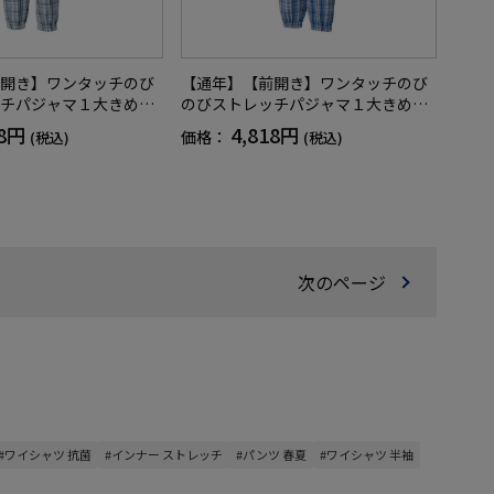
開き】ワンタッチのび
【通年】【前開き】ワンタッチのび
チパジャマ１大きめサ
のびストレッチパジャマ１大きめサ
／メンズ／高齢者／シ
イズ／紳士用／メンズ／高齢者／シ
18円
4,818円
価格：
(税込)
(税込)
しやすい／名前記入欄
ニア／脱ぎ着しやすい／名前記入欄
【CF】
付／後ろ長め【CF】
次のページ
#ワイシャツ 抗菌
#インナー ストレッチ
#パンツ 春夏
#ワイシャツ 半袖