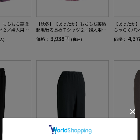
】もちもち裏微
【秋冬】【あったか】もちもち裏微
【あったか】
ツ２／婦人用／
起毛後ろ長めＴシャツ２／婦人用／
ちゃらくパン
／シニア／名前
レディース／高齢者／シニア／名前
ディース／高
3,938円
4,3
価格：
価格：
込)
(税込)
／乾燥機OK
記入欄付／洗濯機OK／乾燥機OK
入欄付／両脇
ト／ギフト【C
（低温）／プレゼント／ギフト【C
換え可能／ギ
F】
F】