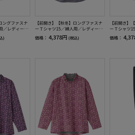
ロングファスナ
【前開き】【秋冬】ロングファスナ
【前開き】【
人用／レディース
ーＴシャツ15／婦人用／レディース
ーＴシャツ1
名前記入欄付／
／高齢者／シニア／名前記入欄付／
／高齢者／シ
4,378円
4,3
価格：
価格：
込)
(税込)
OL／ギフト／プ
前ポケット／洗濯機OL／ギフト／プ
前ポケット／
レゼント【CF】
レゼント【C