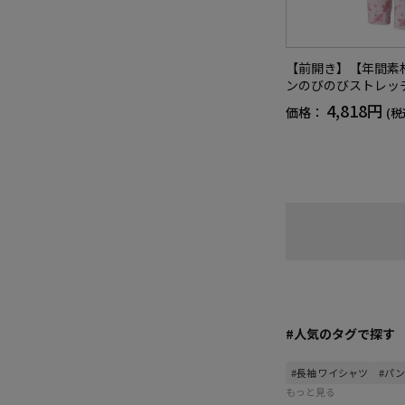
【前開き】【年間素
ンのびのびストレッ
きめサイズ／レディ
4,818円
価格：
(税
高齢者／シニア／後
入欄付／ななめボタ
ゼント／ギフト【CF
#人気のタグで探す
#長袖 ワイシャツ
#パ
もっと見る