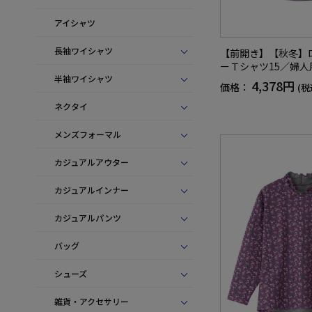
アイシャツ
長袖ワイシャツ
【前開き】【秋冬】
ーＴシャツ15／婦
半袖ワイシャツ
／高齢者／シニア／
4,378円
価格：
(税
前ポケット／洗濯機
レゼント【CF】
ネクタイ
メンズフォーマル
カジュアルアウター
カジュアルインナー
カジュアルパンツ
バッグ
シューズ
雑貨・アクセサリー