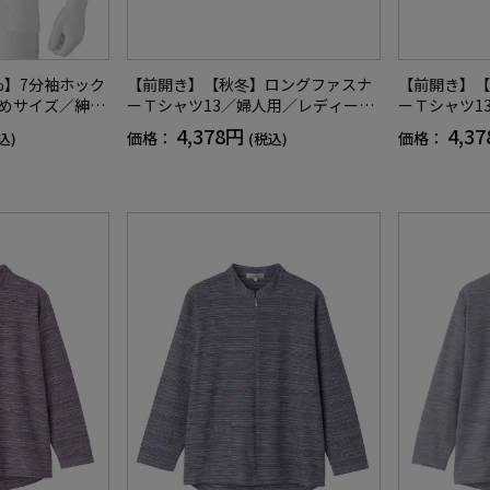
%】7分袖ホック
【前開き】【秋冬】ロングファスナ
【前開き】【
きめサイズ／紳士
ーＴシャツ13／婦人用／レディース
ーＴシャツ1
／シニア／抗菌
／高齢者／シニア／ゆったり／のび
／高齢者／シ
4,378円
4,3
価格：
価格：
込)
(税込)
ろ長め／ラグラ
のび／洗濯機OK／後ろ長め／名前記
のび／洗濯機
着やすい／肌着
入欄付／ギフト／プレゼント【CF】
入欄付／ギフ
／プレゼント