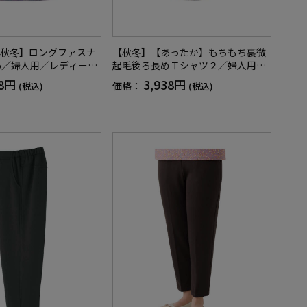
秋冬】ロングファスナ
【秋冬】【あったか】もちもち裏微
5／婦人用／レディース
起毛後ろ長めＴシャツ２／婦人用／
ニア／名前記入欄付／
レディース／高齢者／シニア／名前
78円
3,938円
価格：
(税込)
(税込)
洗濯機OL／ギフト／プ
記入欄付／洗濯機OK／乾燥機OK
F】
（低温）／プレゼント／ギフト【C
F】