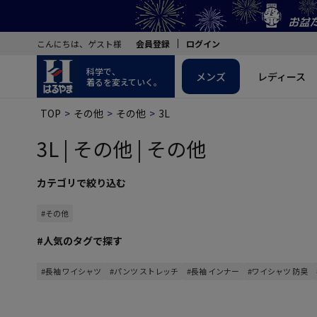
こんにちは、ゲスト様
会員登録
ログイン
科学で、
メンズ
レディース
着るを変えていく。
TOP
その他
その他
3L
3L | その他 | その他
カテゴリで絞り込む
#その他
#人気のタグで探す
#長袖 ワイシャツ
#パンツ ストレッチ
#長袖 インナー
#ワイシャツ 防臭