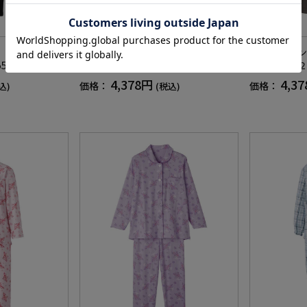
】裏シャギーめ
【介護ズボン】おしりスルッとのび
【介護ズボン
5?／婦人用／レ
のびパンツ２／婦人用／レディース
のびパンツ２
シニア／名前記
／高齢者／シニア／名前記入欄付／
／高齢者／シ
4,378円
4,3
価格：
価格：
込)
(税込)
ト／ゴムの取り
両脇ポケット／ゴムの取り換え可能
両脇ポケット
プレゼント【C
／お出かけ／ギフト／プレゼント
／お出かけ／
【CF】
【CF】