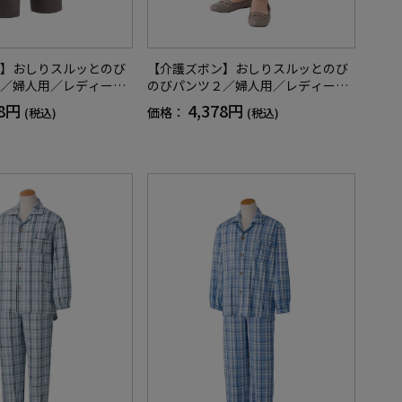
】おしりスルッとのび
【介護ズボン】おしりスルッとのび
／婦人用／レディース
のびパンツ２／婦人用／レディース
ニア／名前記入欄付／
／高齢者／シニア／名前記入欄付／
78円
4,378円
価格：
(税込)
(税込)
／ゴムの取り換え可能
両脇ポケット／ゴムの取り換え可能
ギフト／プレゼント
／お出かけ／ギフト／プレゼント
【CF】