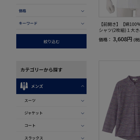
価格
キーワード
【前開き】【綿100
シャツ(2枚組)１大
用／メンズ／高齢者
3,608円
価格：
(税
絞り込む
防臭／腰曲がり／後
ン袖／脱ぎやすい／
／インナー／ギフト
【CF】
カテゴリー
から探す
メンズ
スーツ
ジャケット
コート
スラックス