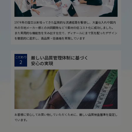
1974年の設立以来培ってきた圧倒的な流通経路を駆使し、大量仕入れや国内
外の生地メーカー様との共同開発などで素材の低コスト化に成功しました。
また実用的な機能性を生み出す仕立て、ディテールにまで気を配ったデザイン
を徹底的に追求し、高品質・低価格を実現しています
厳しい品質管理体制に基づく
こだわり
2
安心の実現
お客様に安心してお買い物していただくために、厳しい品質検査基準を設定し
ています。