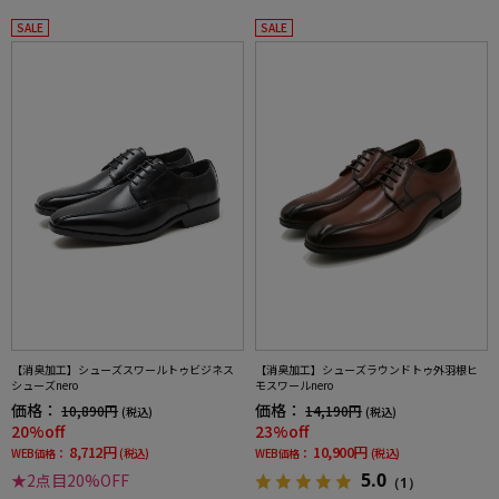
SALE
SALE
【消臭加工】シューズスワールトゥビジネス
【消臭加工】シューズラウンドトゥ外羽根ヒ
シューズnero
モスワールnero
価格：
価格：
10,890円
14,190円
(税込)
(税込)
20%off
23%off
8,712円
10,900円
WEB価格：
(税込)
WEB価格：
(税込)
5.0
★2点目20%OFF
（1）