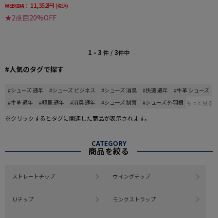
11,352円
WEB価格：
(税込)
★2点目20%OFF
1 - 3
3
件 /
件中
#人気のタグで探す
#シューズ 通年
#シューズ ビジネス
#シューズ 消臭
#快適 通年
#牛革 シューズ
#牛革 通年
#軽量 通年
#消臭 通年
#シューズ 制菌
#シューズ 外羽根
もっと見る
※クリックするとタグに関連した商品が表示されます。
CATEGORY
商品を絞る
ストレートチップ
ウイングチップ
Ｕチップ
モンクストラップ