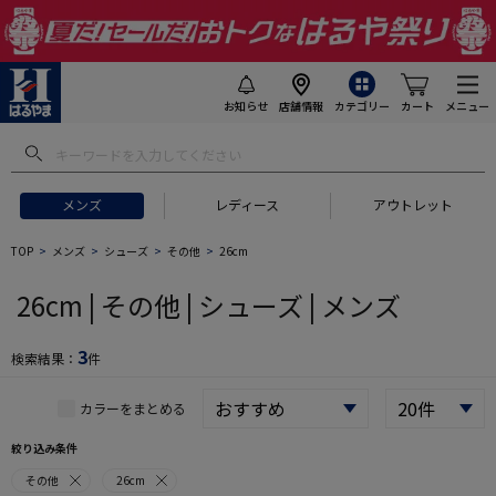
お知らせ
店舗情報
カテゴリー
カート
メニュー
 ギフトにおすすめ
#セットアップ スーツ
#長袖 ワイシャツ
#スー
メンズ
レディース
アウトレット
TOP
メンズ
シューズ
その他
26cm
26cm | その他 | シューズ | メンズ
3
検索結果：
件
カラーをまとめる
絞り込み条件
その他
26cm