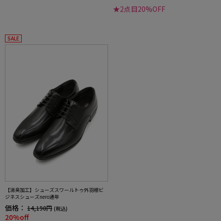
★2点目20%OFF
SALE
【消臭加工】シューズスワールトゥ外羽根ビ
ジネスシューズnero通年
価格：
14,190円
(税込)
20%off