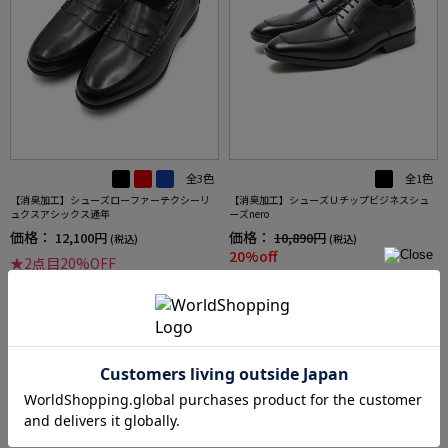
全3色
全1色
【消臭加工】シューズローファーテクシーリ
【消臭加工】シューズＵチップビジネスシュ
ュクスアシックス通年
ーズnero
価格：
価格：
12,100円
10,890円
(税込)
(税込)
20%off
★2点目20%OFF
8,712円
WEB価格：
(税込)
★2点目20%OFF
4.0
（1）
more