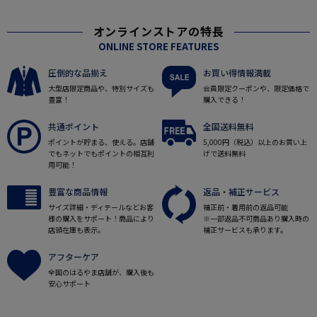
オンラインストアの特長
ONLINE STORE FEATURES
圧倒的な品揃え
お買い得情報満載
大型店限定商品や、特別サイズも
会員限定クーポンや、限定価格で
豊富！
購入できる！
共通ポイント
全国送料無料
ポイントが貯まる、使える。店舗
5,000円（税込）以上のお買い上
でもネットでもポイントの相互利
げで送料無料
用可能！
豊富な商品情報
返品・補正サービス
サイズ詳細・ディテールなどお客
補正前・着用前の返品可能
様の購入をサポート！商品により
※一部返品不可商品あり購入時の
店頭在庫も表示。
補正サービスも承ります。
アフターケア
全国のはるやま店舗が、購入後も
安心サポート