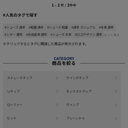
1 - 2
2
件 /
件中
#人気のタグで探す
#シューズ 通年
#軽量 通年
#シューズ 軽量
#通年 カジュアル
#本革 通年
#レザー 通年
#合成皮革 通年
#シューズ 本革
#ロゴデザイン 通年
もっと見る
※クリックするとタグに関連した商品が表示されます。
CATEGORY
商品を絞る
ストレートチップ
ウイングチップ
Ｕチップ
モンクストラップ
ローファー
ヴァンプ
ビット
プレーントゥ