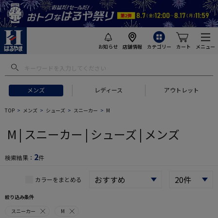
お知らせ
店舗情報
カテゴリー
カート
メニュー
 ギフトにおすすめ
#セットアップ スーツ
#長袖 ワイシャツ
#スー
メンズ
レディース
アウトレット
TOP
メンズ
シューズ
スニーカー
M
M | スニーカー | シューズ | メンズ
2
検索結果：
件
カラーをまとめる
絞り込み条件
スニーカー
M