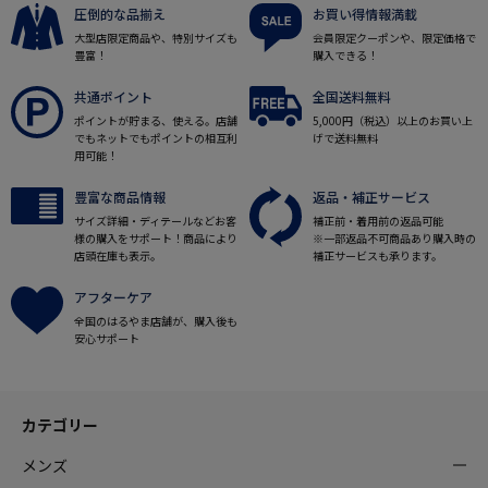
圧倒的な品揃え
お買い得情報満載
大型店限定商品や、特別サイズも
会員限定クーポンや、限定価格で
豊富！
購入できる！
共通ポイント
全国送料無料
ポイントが貯まる、使える。店舗
5,000円（税込）以上のお買い上
でもネットでもポイントの相互利
げで送料無料
用可能！
豊富な商品情報
返品・補正サービス
サイズ詳細・ディテールなどお客
補正前・着用前の返品可能
様の購入をサポート！商品により
※一部返品不可商品あり購入時の
店頭在庫も表示。
補正サービスも承ります。
アフターケア
全国のはるやま店舗が、購入後も
安心サポート
カテゴリー
メンズ