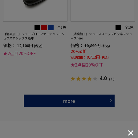
全3色
全1色
【消臭加工】シューズローファーテクシーリ
【消臭加工】シューズＵチップビジネスシュ
ュクスアシックス通年
ーズnero
価格：
価格：
12,100円
10,890円
(税込)
(税込)
20%off
★2点目20%OFF
8,712円
WEB価格：
(税込)
★2点目20%OFF
4.0
（1）
more