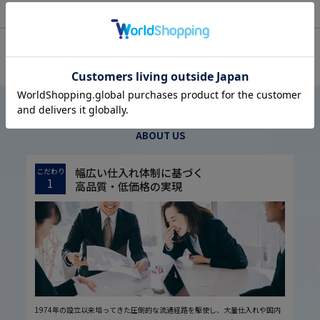
OFFICIAL SNS
はるやまについて
ABOUT US
幅広い仕入れ体制に基づく
こだわり
1
高品質・低価格の実現
1974年の設立以来培ってきた圧倒的な流通経路を駆使し、大量仕入れや国内