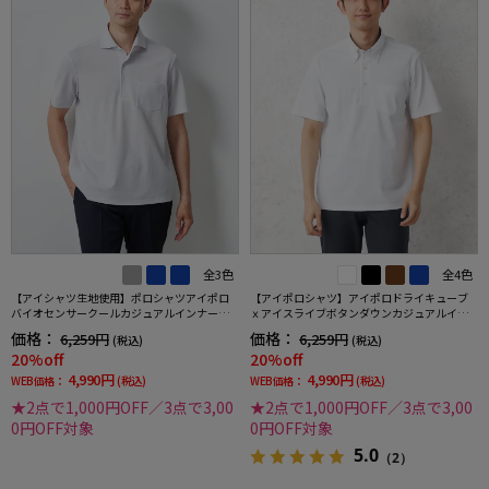
全3色
全4色
【アイシャツ生地使用】ポロシャツアイポロ
【アイポロシャツ】アイポロドライキューブ
バイオセンサークールカジュアルインナー形
ｘアイスライブボタンダウンカジュアルイン
態安定ストレッチ吸汗速乾抗菌加工春夏
ナー吸汗速乾抗菌加工ストレッチ形態安定春
価格：
価格：
6,259円
6,259円
(税込)
(税込)
夏
20%off
20%off
4,990円
4,990円
WEB価格：
(税込)
WEB価格：
(税込)
★2点で1,000円OFF／3点で3,00
★2点で1,000円OFF／3点で3,00
0円OFF対象
0円OFF対象
5.0
（2）