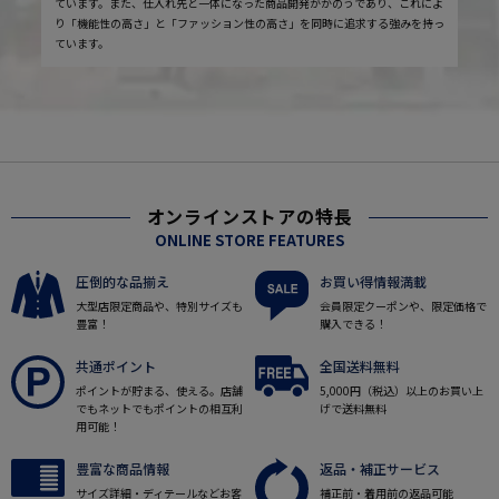
ています。また、仕入れ先と一体になった商品開発がかのうであり、これによ
り「機能性の高さ」と「ファッション性の高さ」を同時に追求する強みを持っ
ています。
オンラインストアの特長
ONLINE STORE FEATURES
圧倒的な品揃え
お買い得情報満載
大型店限定商品や、特別サイズも
会員限定クーポンや、限定価格で
豊富！
購入できる！
共通ポイント
全国送料無料
ポイントが貯まる、使える。店舗
5,000円（税込）以上のお買い上
でもネットでもポイントの相互利
げで送料無料
用可能！
豊富な商品情報
返品・補正サービス
サイズ詳細・ディテールなどお客
補正前・着用前の返品可能