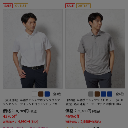
SALE
OUTLET
SALE
OUTLET
全3色
全4色
【吸汗速乾】半袖ポロシャツボタンダウンア
【即納】半袖ポロシャツワイドカラー【WEB
メリカンシーアイランドコットンドライカジ
限定】吸汗速乾イージーケアビズポロTOKYOR
ュアルインナー無地春夏
UN春夏
価格：
価格：
8,789円
5,489円
(税込)
(税込)
43%off
46%off
4,990円
2,990円
WEB価格：
(税込)
WEB価格：
(税込)