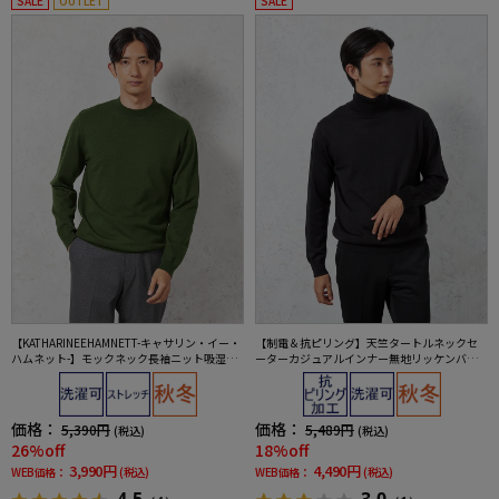
SALE
OUTLET
SALE
【KATHARINEEHAMNETT-キャサリン・イー・
【制電＆抗ピリング】天竺タートルネックセ
ハムネット-】モックネック長袖ニット吸湿発
ーターカジュアルインナー無地リッケンバッ
熱ストレッチウォッシャブル無地秋冬
カー秋冬
価格：
価格：
5,390円
5,489円
(税込)
(税込)
26%off
18%off
3,990円
4,490円
WEB価格：
(税込)
WEB価格：
(税込)