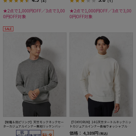
4.5
3.0
（4）
（1）
★2点で1,000円OFF／3点で3,00
★2点で1,000円OFF／3点で3,00
0円OFF対象
0円OFF対象
SALE
【制電＆抗ピリング】天竺モックネックセー
【TOKYORUN】14G天竺タートルネックニッ
ターカジュアルインナー無地リッケンバッカ
トカジュアルインナー長袖ウォッシャブル抗
ー秋冬
ピリング吸汗速乾秋冬
価格：
4,389円
(税込)