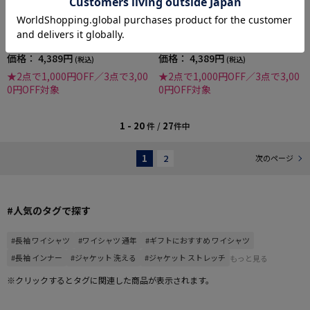
【TOKYORUN】14G天竺タートルネックニッ
【TOKYORUN】14G天竺タートルネックニッ
トカジュアルインナー長袖ウォッシャブル抗
トカジュアルインナー長袖ウォッシャブル抗
ピリング吸汗速乾秋冬
ピリング吸汗速乾秋冬
価格：
4,389円
価格：
4,389円
(税込)
(税込)
★2点で1,000円OFF／3点で3,00
★2点で1,000円OFF／3点で3,00
0円OFF対象
0円OFF対象
1 - 20
27
件 /
件中
1
2
次のページ
#人気のタグで探す
#長袖 ワイシャツ
#ワイシャツ 通年
#ギフトにおすすめ ワイシャツ
#長袖 インナー
#ジャケット 洗える
#ジャケット ストレッチ
もっと見る
※クリックするとタグに関連した商品が表示されます。