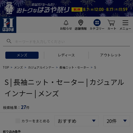
お知らせ
店舗情報
カテゴリー
カート
メニュー
 ギフトにおすすめ
#セットアップ スーツ
#長袖 ワイシャツ
#スー
メンズ
レディース
アウトレット
TOP
メンズ
カジュアルインナー
長袖ニット・セーター
S
S | 長袖ニット・セーター | カジュアル
インナー | メンズ
27
検索結果：
件
カラーをまとめる
絞り込み条件