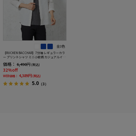
全3色
【RUCKEN BACCHAR】7分袖 レギュラーカラ
ー プリントシャツ ミニ小紋柄 カジュアルイン
ナー 春夏
価格：
6,490円
(税込)
32%off
4,389円
WEB価格：
(税込)
5.0
（3）