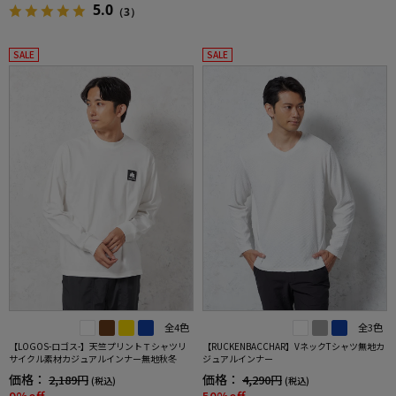
5.0
（3）
SALE
SALE
全4色
全3色
【LOGOS-ロゴス-】天竺プリントＴシャツリ
【RUCKENBACCHAR】VネックTシャツ無地カ
サイクル素材カジュアルインナー無地秋冬
ジュアルインナー
価格：
価格：
2,189円
4,290円
(税込)
(税込)