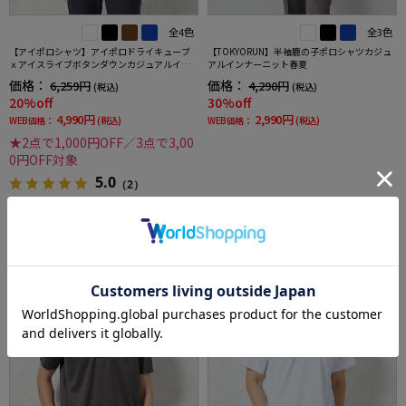
全4色
全3色
【アイポロシャツ】アイポロドライキューブ
【TOKYORUN】半袖鹿の子ポロシャツカジュ
ｘアイスライブボタンダウンカジュアルイン
アルインナーニット春夏
ナー吸汗速乾抗菌加工ストレッチ形態安定春
価格：
価格：
6,259円
4,290円
(税込)
(税込)
夏
20%off
30%off
4,990円
2,990円
WEB価格：
(税込)
WEB価格：
(税込)
★2点で1,000円OFF／3点で3,00
0円OFF対象
5.0
（2）
SALE
OUTLET
SALE
OUTLET
3
4