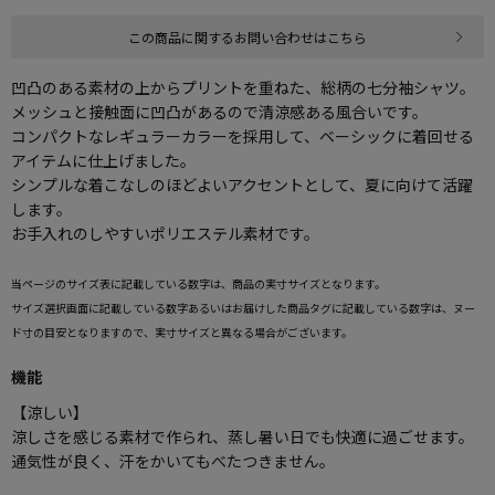
この商品に関するお問い合わせはこちら
凹凸のある素材の上からプリントを重ねた、総柄の七分袖シャツ。
メッシュと接触面に凹凸があるので清涼感ある風合いです。
コンパクトなレギュラーカラーを採用して、ベーシックに着回せる
アイテムに仕上げました。
シンプルな着こなしのほどよいアクセントとして、夏に向けて活躍
します。
お手入れのしやすいポリエステル素材です。
当ページのサイズ表に記載している数字は、商品の実寸サイズとなります。
サイズ選択画面に記載している数字あるいはお届けした商品タグに記載している数字は、ヌー
ド寸の目安となりますので、実寸サイズと異なる場合がございます。
機能
【涼しい】
涼しさを感じる素材で作られ、蒸し暑い日でも快適に過ごせます。
通気性が良く、汗をかいてもべたつきません。