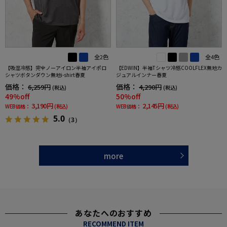
全2色
全4色
【吸湿冷感】完全ノーアイロン半袖アイポロ
【EDWIN】半袖Tシャツ冷感COOLFLEX無地カ
シャツボタンダウン無地i-shirt春夏
ジュアルインナー春夏
価格：
価格：
6,259円
4,290円
(税込)
(税込)
49%off
50%off
3,190円
2,145円
WEB価格：
(税込)
WEB価格：
(税込)
5.0
（3）
more
あなたへのおすすめ
RECOMMEND ITEM