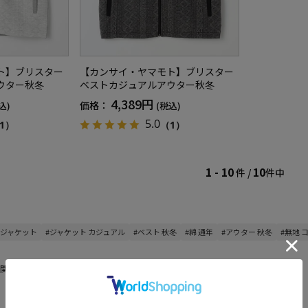
ト】ブリスター
【カンサイ・ヤマモト】ブリスター
ウター秋冬
ベストカジュアルアウター秋冬
4,389円
価格：
込)
(税込)
5.0
1）
（1）
1 - 10
10
件 /
件中
 ジャケット
#ジャケット カジュアル
#ベスト 秋冬
#綿 通年
#アウター 秋冬
#無地 
関連した商品が表示されます。