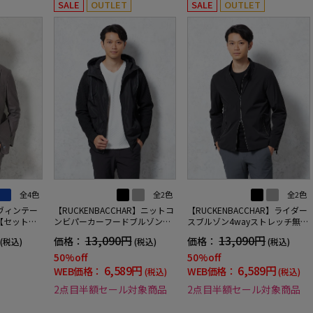
SALE
OUTLET
SALE
OUTLET
全4色
全2色
全2色
】ヴィンテー
【RUCKENBACCHAR】ニットコ
【RUCKENBACCHAR】ライダー
【セットア
ンビパーカーフードブルゾン無
スブルゾン4wayストレッチ無地
ッチ無地通
地カジュアルアウター
カジュアルアウター
13,090円
13,090円
価格：
価格：
(税込)
(税込)
(税込)
50%off
50%off
6,589円
6,589円
WEB価格：
WEB価格：
(税込)
(税込)
2点目半額セール対象商品
2点目半額セール対象商品