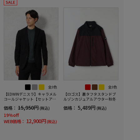
SALE
全3色
全3色
【EDWINデニスラ】キャラメル
【ロゴス】裏タフタスタンドブ
コールジャケット【セットアッ
ルゾンカジュアルアウター秋冬
プ商品有】軽量ストレッチ無地
15,950円
5,489円
価格：
価格：
(税込)
(税込)
秋冬
19%off
12,900円
WEB価格：
(税込)