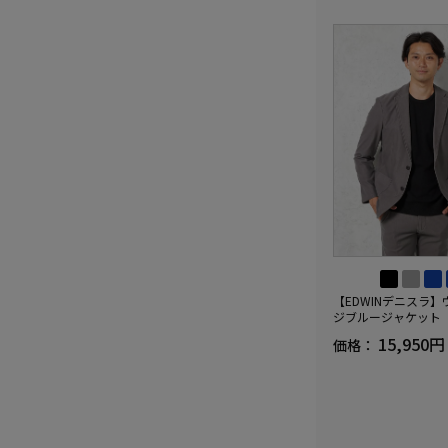
【EDWINデニスラ
ジブルージャケット
ップ商品有】ストレ
15,950円
価格：
年