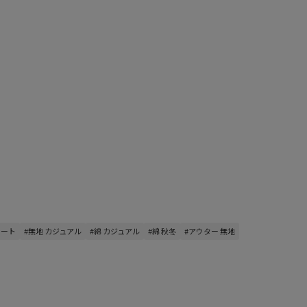
コート
#無地 カジュアル
#綿 カジュアル
#綿 秋冬
#アウター 無地