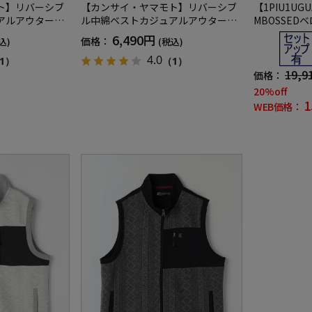
ト】リバーシブ
【カンサイ・ヤマモト】リバーシブ
【1PIU1UGU
アルアウター無
ル中綿ベストカジュアルアウター無
MBOSSE
地秋冬
ノピゥウノウ
6,490円
価格：
込)
(税込)
4.0
1）
（1）
19,9
価格：
20%off
1
WEB価格：