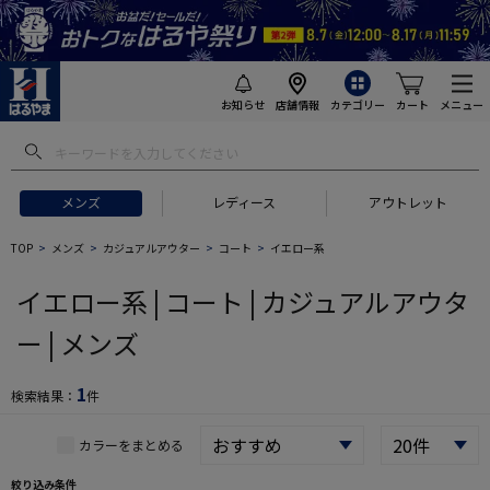
お知らせ
店舗情報
カテゴリー
カート
メニュー
 ギフトにおすすめ
#セットアップ スーツ
#長袖 ワイシャツ
#スー
メンズ
レディース
アウトレット
TOP
メンズ
カジュアルアウター
コート
イエロー系
イエロー系 | コート | カジュアルアウタ
ー | メンズ
1
検索結果：
件
カラーをまとめる
絞り込み条件