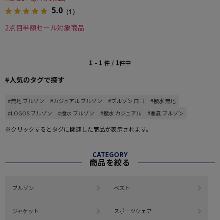
5.0
（1）
2点目半額セール対象商品
1 - 1
1
件 /
件中
#人気のタグで探す
#無地 ブルゾン
#カジュアル ブルゾン
#ブルゾン ロゴ
#撥水 無地
#LOGOS ブルゾン
#撥水 ブルゾン
#撥水 カジュアル
#春夏 ブルゾン
※クリックするとタグに関連した商品が表示されます。
CATEGORY
商品を絞る
ブルゾン
ベスト
ジャケット
スポーツウェア