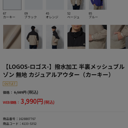
67
09
45
52
85
カーキー
ブラック
オレンジ
ベージュ
ブルー
【LOGOS-ロゴス-】撥水加工 半裏メッシュブル
ゾン 無地 カジュアルアウター（カーキー）
OUTLET
(税込)
価格：
6,589円
3,990円
(税込)
WEB価格：
商品番号：
1628807767
商品コード：
4133-5352