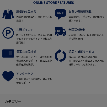
ONLINE STORE FEATURES
圧倒的な品揃え
お買い得情報満載
大型店限定商品や、特別サイズも
会員限定クーポンや、限定価格で
豊富！
購入できる！
共通ポイント
全国送料無料
ポイントが貯まる、使える。店舗
5,000円（税込）以上のお買い上
でもネットでもポイントの相互利
げで送料無料
用可能！
豊富な商品情報
返品・補正サービス
サイズ詳細・ディテールなどお客
補正前・着用前の返品可能
様の購入をサポート！商品により
※一部返品不可商品あり購入時の
店頭在庫も表示。
補正サービスも承ります。
アフターケア
全国のはるやま店舗が、購入後も
安心サポート
カテゴリー