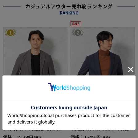
カジュアルアウター売れ筋ランキング
RANKING
SALE
1
2
全4色
全1色
【EDWINデニスラ】ヴィンテージブルージャ
【EDWINデニスラ】ジャケット【セットアッ
ケット【セットアップ商品有】ストレッチ無
プ商品有】ストレッチグレンチェック通年
地通年
価格：
価格：
15,950円
15,950円
(税込)
(税込)