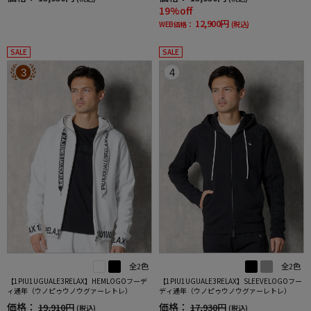
19%off
12,900円
WEB価格：
(税込)
SALE
SALE
3
4
全2色
全2色
【1PIU1UGUALE3RELAX】HEMLOGOフーデ
【1PIU1UGUALE3RELAX】SLEEVELOGOフー
ィ通年（ウノピゥウノウグァーレトレ）
ディ通年（ウノピゥウノウグァーレトレ）
価格：
価格：
19,910円
17,930円
(税込)
(税込)