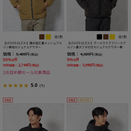
全2色
全3色
【LOGOS-ロゴス-】撥水加工裏メッシュブル
【LOGOS-ロゴス-】ウールライクフリースブ
ゾン無地カジュアルアウター
ルゾン裏タフタ付きカジュアルアウター無地
秋冬
価格：
価格：
5,489円
4,389円
(税込)
(税込)
50%off
9%off
2,744円
3,990円
WEB価格：
(税込)
WEB価格：
(税込)
2点目半額セール対象商品
5.0
（1）
SALE
SALE
OUTLET