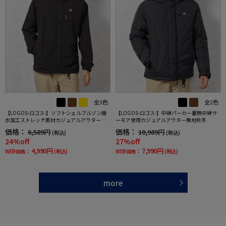
全3色
全2色
【LOGOS-ロゴス-】ソフトシェルブルゾン撥
【LOGOS-ロゴス-】中綿パーカー蓄熱中綿サ
水加工ストレッチ素材カジュアルアウター無
ーモア使用カジュアルアウター無地秋冬
地秋冬
価格：
価格：
6,589円
10,989円
(税込)
(税込)
24%off
27%off
4,990円
7,990円
WEB価格：
(税込)
WEB価格：
(税込)
more