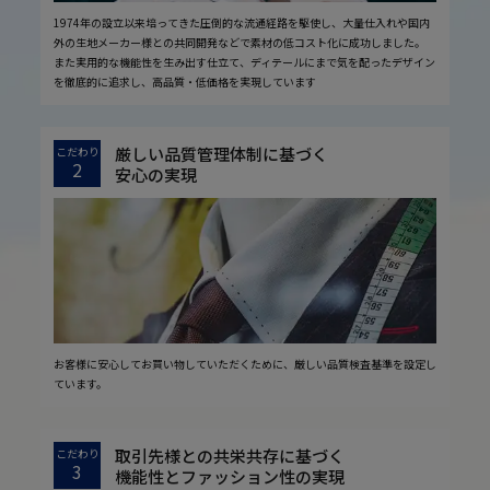
1974年の設立以来培ってきた圧倒的な流通経路を駆使し、大量仕入れや国内
外の生地メーカー様との共同開発などで素材の低コスト化に成功しました。
また実用的な機能性を生み出す仕立て、ディテールにまで気を配ったデザイン
を徹底的に追求し、高品質・低価格を実現しています
厳しい品質管理体制に基づく
こだわり
2
安心の実現
お客様に安心してお買い物していただくために、厳しい品質検査基準を設定し
ています。
取引先様との共栄共存に基づく
こだわり
3
機能性とファッション性の実現