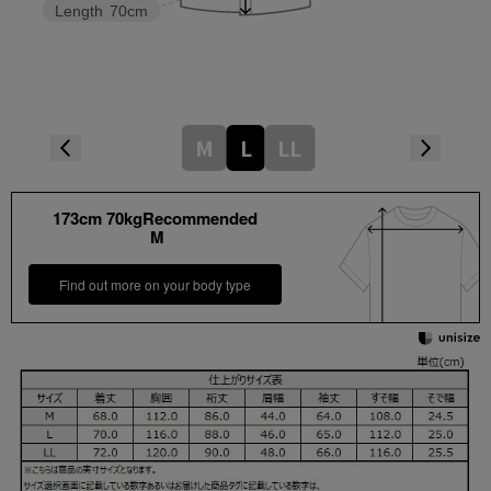
Length
70cm
M
L
LL
173cm 70kgRecommended
M
Find out more on your body type