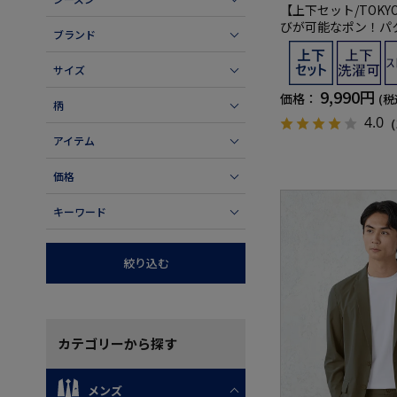
【上下セット/TOKY
びが可能なポン！パ
ブランド
グルパッカブルセッ
サイズ
9,990円
価格：
(税
柄
4.0
（
アイテム
価格
キーワード
絞り込む
カテゴリー
から探す
メンズ