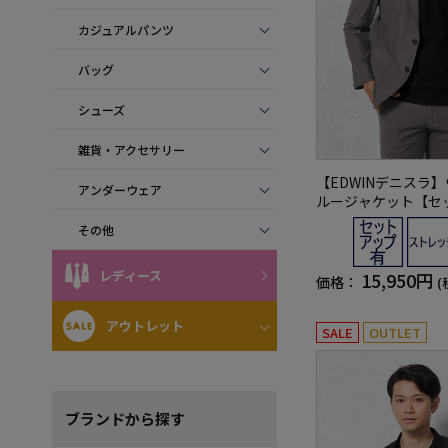
カジュアルパンツ
バッグ
シューズ
雑貨・アクセサリー
【EDWINデニスラ
アンダーウェア
ルージャケット【セ
有】ストレッチ無地
その他
レディース
15,950円
価格：
(
アウトレット
SALE
OUTLET
ブランド
から探す