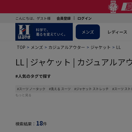
こんにちは、ゲスト様
会員登録
ログイン
科学で、
メンズ
レディース
着るを変えていく。
TOP
メンズ
カジュアルアウター
ジャケット
LL
LL | ジャケット | カジュアルア
#人気のタグで探す
#スーツ ノータック
#洗える スーツ
#ジャケット ストレッチ
#スーツ ス
もっと見る
18
検索結果：
件