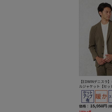
【EDWINデニスラ
ルジャケット【セッ
有】軽量ストレッチ
15,950円
価格：
(
19%off