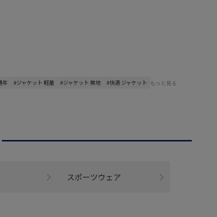
通年
#ジャケット 軽量
#ジャケット 無地
#快適 ジャケット
もっと見る
スポーツウェア