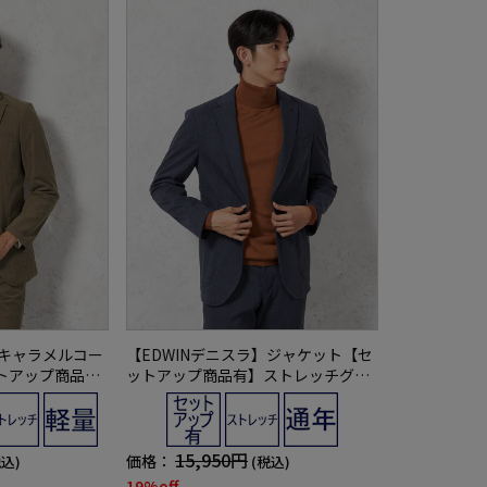
】キャラメルコー
【EDWINデニスラ】ジャケット【セ
トアップ商品
ットアップ商品有】ストレッチグレ
無地秋冬
ンチェック通年
15,950円
価格：
税込)
(税込)
19%off