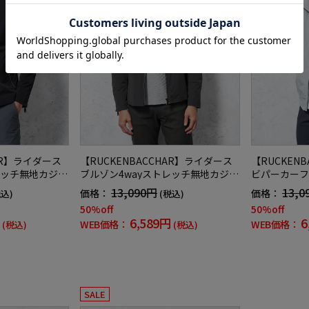
HAR】ライダース
【RUCKENBACCHAR】ライダース
【RUCKEN
レッチ無地カジュ
ブルゾン4wayストレッチ無地カジュ
ビパーカーフ
アルアウター
ュアルアウタ
13,090円
13,0
価格：
価格：
税込)
(税込)
50%off
50%off
6,589円
6
WEB価格：
WEB価格：
(税込)
(税込)
SALE