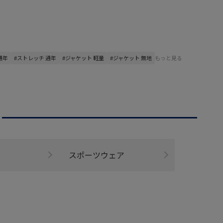
通年
#ストレッチ 通年
#ジャケット 軽量
#ジャケット 無地
もっと見る
スポーツウェア