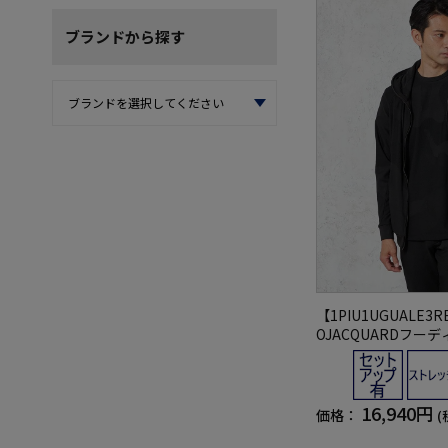
ブランド
から探す
【1PIU1UGUALE3R
OJACQUARDフー
ゥウノウグァーレト
16,940円
価格：
(