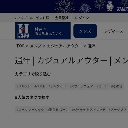
こんにちは、ゲスト様
会員登録
ログイン
科学で、
メンズ
レディース
着るを変えていく。
TOP
メンズ
カジュアルアウター
通年
通年 | カジュアルアウター | メ
カテゴリで絞り込む
#ブルゾン
#ベスト
#ジャケット
#スポーツウェア
#コート
#その他
#人気のタグで探す
#スーツ ノータック
#洗える スーツ
#ジャケット ストレッチ
#スーツ ス