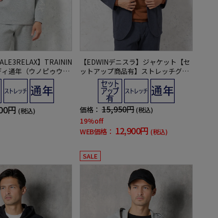
ALE3RELAX】TRAININ
【EDWINデニスラ】ジャケット【セ
ーディ通年（ウノピゥウノ
ットアップ商品有】ストレッチグレ
レ）
ンチェック通年
900円
15,950円
価格：
(税込)
(税込)
19%off
12,900円
WEB価格：
(税込)
SALE