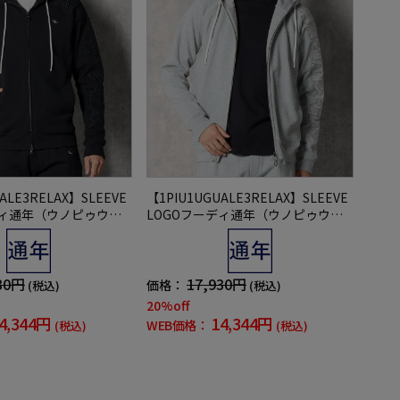
ALE3RELAX】SLEEVE
【1PIU1UGUALE3RELAX】SLEEVE
ディ通年（ウノピゥウノ
LOGOフーディ通年（ウノピゥウノ
レ）
ウグァーレトレ）
30円
17,930円
価格：
(税込)
(税込)
20%off
4,344円
14,344円
WEB価格：
(税込)
(税込)