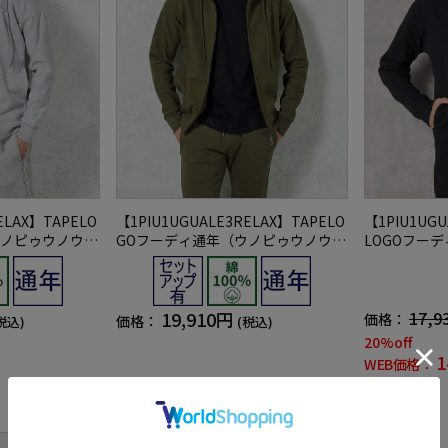
ELAX】TAPELO
【1PIU1UGUALE3RELAX】TAPELO
【1PIU1UGU
ウノピゥウノウグ
GOフーディ通年（ウノピゥウノウグ
LOGOフー
ァーレトレ）
ウグァーレト
19,910円
17,9
価格：
価格：
税込)
(税込)
20%off
1
WEB価格：