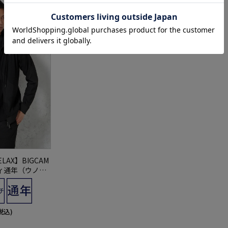
ELAX】BIGCAM
ディ通年（ウノピ
レ）
税込)