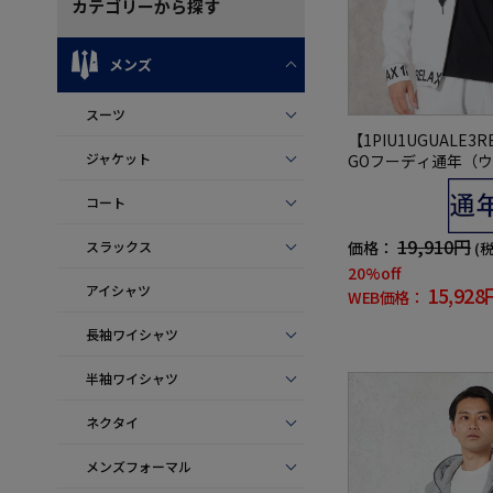
カテゴリー
から探す
メンズ
スーツ
【1PIU1UGUALE3R
ジャケット
GOフーディ通年（
ァーレトレ）
コート
19,910円
スラックス
価格：
(
20%off
アイシャツ
15,928
WEB価格：
長袖ワイシャツ
半袖ワイシャツ
ネクタイ
メンズフォーマル