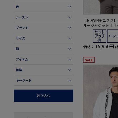
色
シーズン
【EDWINデニスラ
ルージャケット【セ
ブランド
有】ストレッチ無地
サイズ
15,950円
価格：
(
柄
アイテム
SALE
価格
キーワード
絞り込む