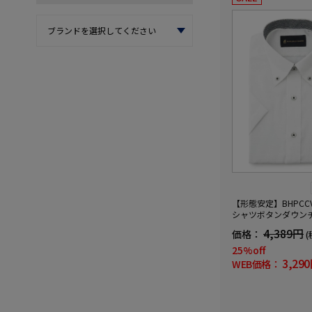
【形態安定】BHPCC
シャツボタンダウン
バリーヒルズポロク
4,389円
価格：
(
25%off
3,29
WEB価格：