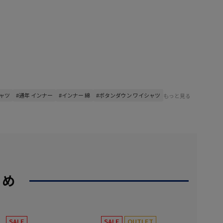
シャツ
#通年 インナー
#インナー 綿
#ボタンダウン ワイシャツ
もっと見る
すめ
SALE
SALE
OUTLET