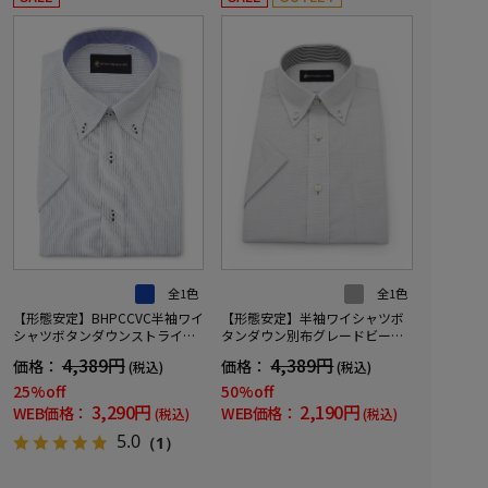
全1色
全1色
【形態安定】BHPCCVC半袖ワイ
【形態安定】半袖ワイシャツボ
シャツボタンダウンストライプ
タンダウン別布グレードビー織
ビバリーヒルズポロクラブ春夏
柄無地ビバリーヒルズポロクラ
4,389円
4,389円
価格：
価格：
(税込)
(税込)
ブ春夏
25%off
50%off
3,290円
2,190円
WEB価格：
WEB価格：
(税込)
(税込)
5.0
（1）