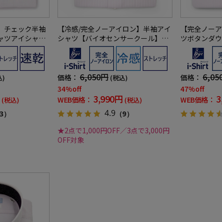
】チェック半袖
【冷感/完全ノーアイロン】半袖アイ
【完全ノーア
ャツアイシャツ
シャツ【バイオセンサークール】ボ
ツボタンダウ
吸水速乾春夏
タンダウン吸湿冷感高通気ストライ
使用】吸湿冷
プワイシャツi-shirt春夏
-shirtワイ
6,050円
6,05
価格：
価格：
込)
(税込)
34%off
47%off
3,990円
3
WEB価格：
WEB価格：
(税込)
(税込)
4.9
3）
（9）
★2点で1,000円OFF／3点で3,000円
OFF対象