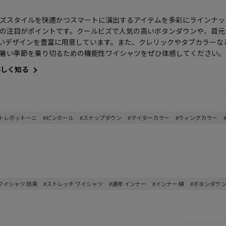
ズスタイルを快適かつスマートに演出するアイテムを多彩にラインナッ
の注目がポイントです。クールビズで人気の高いボタンダウンや、首元
いデザインを豊富に用意しています。また、クレリックやタブカラーな
暑い季節を乗り切るための機能性ワイシャツをぜひ体感してください。
詳しく知る
#トレボットーニ
#ピンホール
#スナップダウン
#マイターカラー
#ウィングカラー
ワイシャツ 防臭
#ストレッチ ワイシャツ
#通年 インナー
#インナー 綿
#ボタンダウン