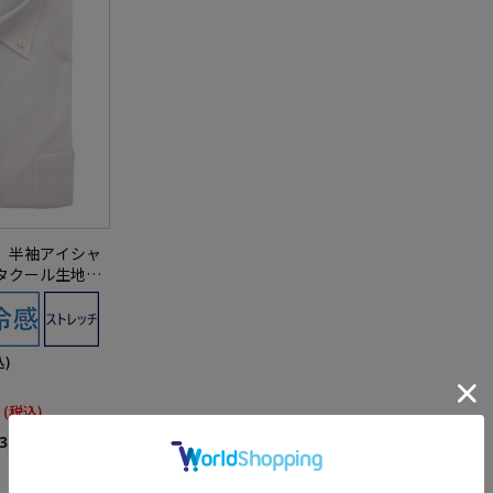
】半袖アイシャ
タクール生地使
シャツi-shir
込)
(税込)
3）