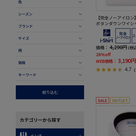
色
シーズン
【完全ノーアイロン
ボタンダウンワイシ
ブランド
形態安定ストレッチ
サイズ
4,290円
価格：
(税
柄
26%off
3,190円
WEB価格：
価格
4.7
（
キーワード
絞り込む
SALE
OUTLET
カテゴリー
から探す
メンズ