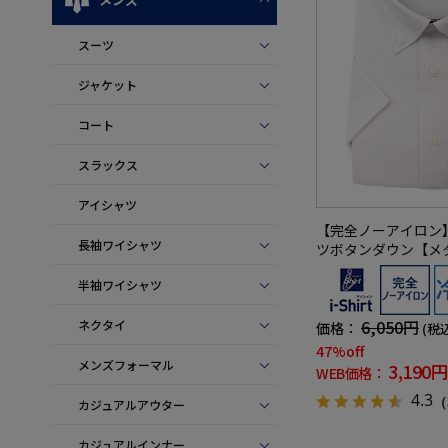
スーツ
ジャケット
コート
スラックス
アイシャツ
【完全ノーアイロン
長袖ワイシャツ
ツボタンダウン【メ
用】吸湿冷感ドットワイ
半袖ワイシャツ
t春夏
6,050円
ネクタイ
価格：
(税
47%off
メンズフォーマル
3,190円
WEB価格：
4.3
（
カジュアルアウター
カジュアルインナー