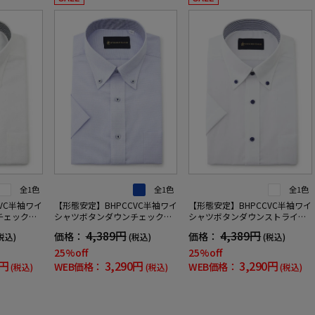
全1色
全1色
全1色
VC半袖ワイ
【形態安定】BHPCCVC半袖ワイ
【形態安定】BHPCCVC半袖ワイ
チェックビ
シャツボタンダウンチェックビ
シャツボタンダウンストライプ
ラブ春夏
バリーヒルズポロクラブ春夏
ビバリーヒルズポロクラブ春夏
4,389円
4,389円
価格：
価格：
税込)
(税込)
(税込)
25%off
25%off
0円
3,290円
3,290円
WEB価格：
WEB価格：
(税込)
(税込)
(税込)