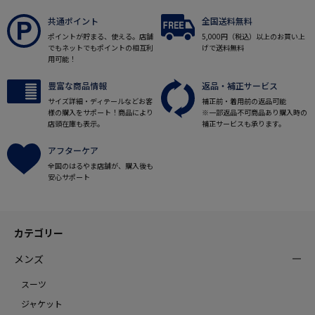
共通ポイント
全国送料無料
ポイントが貯まる、使える。店舗
5,000円（税込）以上のお買い上
でもネットでもポイントの相互利
げで送料無料
用可能！
豊富な商品情報
返品・補正サービス
サイズ詳細・ディテールなどお客
補正前・着用前の返品可能
様の購入をサポート！商品により
※一部返品不可商品あり購入時の
店頭在庫も表示。
補正サービスも承ります。
アフターケア
全国のはるやま店舗が、購入後も
安心サポート
カテゴリー
メンズ
スーツ
ジャケット