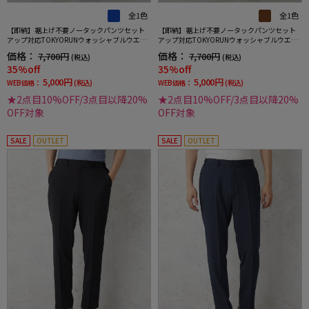
全1色
全1色
【即納】裾上げ不要ノータックパンツセット
【即納】裾上げ不要ノータックパンツセット
アップ対応TOKYORUNウォッシャブルウエス
アップ対応TOKYORUNウォッシャブルウエス
トシャーリングダブルフェイス生地ストレッ
トシャーリングダブルフェイス生地ストレッ
価格：
価格：
7,700円
7,700円
(税込)
(税込)
チ通年
チ通年
35%off
35%off
5,000円
5,000円
WEB価格：
(税込)
WEB価格：
(税込)
★2点目10%OFF/3点目以降20%
★2点目10%OFF/3点目以降20%
OFF対象
OFF対象
SALE
OUTLET
SALE
OUTLET