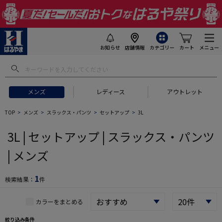
お知らせ
店舗情報
カテゴリー
カート
メニュー
 ギフトにおすすめ
#セットアップ スーツ
#長袖 ワイシャツ
#スー
メンズ
レディース
アウトレット
TOP
メンズ
スラックス・パンツ
セットアップ
3L
3L | セットアップ | スラックス・パンツ
| メンズ
1
検索結果：
件
カラーをまとめる
絞り込み条件