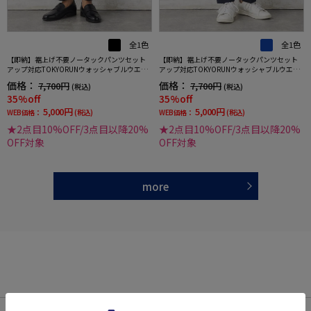
全1色
全1色
【即納】裾上げ不要ノータックパンツセット
【即納】裾上げ不要ノータックパンツセット
アップ対応TOKYORUNウォッシャブルウエス
アップ対応TOKYORUNウォッシャブルウエス
トシャーリングブレスエフェクト生地ストレ
トシャーリングブレスエフェクト生地ストレ
価格：
価格：
7,700円
7,700円
(税込)
(税込)
ッチ春夏
ッチ春夏
35%off
35%off
5,000円
5,000円
WEB価格：
(税込)
WEB価格：
(税込)
★2点目10%OFF/3点目以降20%
★2点目10%OFF/3点目以降20%
OFF対象
OFF対象
more