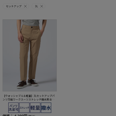
セットアップ
3L
【ウォッシャブル＆軽量】3Lセットアップパ
ンツ万能ワークスーツストレッチ撥水男女兼
用
価格：
4,290円