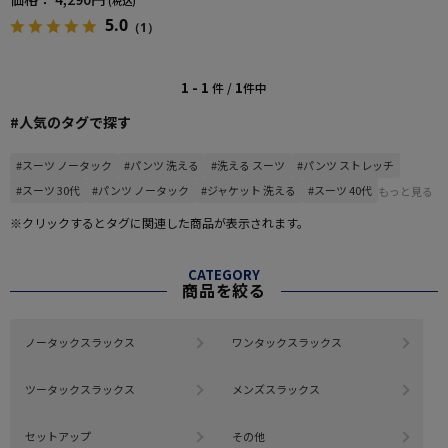
(税込)
5.0
（1）
1 - 1
1
件 /
件中
#人気のタグで探す
#スーツ ノータック
#パンツ 洗える
#洗える スーツ
#パンツ ストレッチ
#スーツ 30代
#パンツ ノータック
#ジャケット 洗える
#スーツ 40代
もっと見る
※クリックするとタグに関連した商品が表示されます。
CATEGORY
商品を絞る
ノータックスラックス
ワンタックスラックス
ツータックスラックス
メンズスラックス
セットアップ
その他