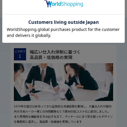
OFFICIAL SNS
はるやまについて
ABOUT US
幅広い仕入れ体制に基づく
こだわり
1
高品質・低価格の実現
1974年の設立以来培ってきた圧倒的な流通経路を駆使し、大量仕入れや国内
外の生地メーカー様との共同開発などで素材の低コスト化に成功しました。
また実用的な機能性を生み出す仕立て、ディテールにまで気を配ったデザイン
を徹底的に追求し、高品質・低価格を実現しています