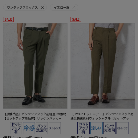
ワンタックスラックス
イエロー系
SALE
SALE
【接触冷感】パンツワンタック超軽量TW素材
【DotAir-ドットエアー-】パンツワンタック高
【セットアップ商品有】リッケンバッカーブ
通気快適素材ウォッシャブル【セットアップ
ラック春夏
商品有】TOKYORUN
価格：
価格：
10,890円
9,790円