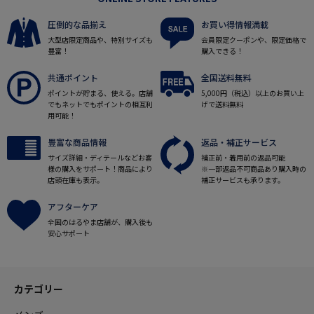
圧倒的な品揃え
お買い得情報満載
大型店限定商品や、特別サイズも
会員限定クーポンや、限定価格で
豊富！
購入できる！
共通ポイント
全国送料無料
ポイントが貯まる、使える。店舗
5,000円（税込）以上のお買い上
でもネットでもポイントの相互利
げで送料無料
用可能！
豊富な商品情報
返品・補正サービス
サイズ詳細・ディテールなどお客
補正前・着用前の返品可能
様の購入をサポート！商品により
※一部返品不可商品あり購入時の
店頭在庫も表示。
補正サービスも承ります。
アフターケア
全国のはるやま店舗が、購入後も
安心サポート
カテゴリー