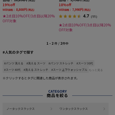
(税込)
(税込)
19%off
18%off
8,800円
7,990円
WEB価格：
(税込)
WEB価格：
(税込)
4.7
★2点目10%OFF/3点目以降20%
（11）
OFF対象
★2点目10%OFF/3点目以降20%
OFF対象
1 - 2
2
件 /
件中
#人気のタグで探す
#パンツ 洗える
#洗える スーツ
#パンツ ストレッチ
#スーツ 30代
#スーツ 40代
#洗える ストレッチ
#スーツ 上下ウォッシャブル
もっと見る
※クリックするとタグに関連した商品が表示されます。
CATEGORY
商品を絞る
ノータックスラックス
ワンタックスラックス