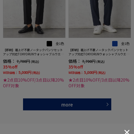
全1色
全1色
【即納】裾上げ不要ノータックパンツセット
【即納】裾上げ不要ノータックパンツセット
アップ対応TOKYORUNウォッシャブルウエス
アップ対応TOKYORUNウォッシャブルウエス
トシャーリングブレスエフェクト生地ストレ
トシャーリングブレスエフェクト生地ストレ
価格：
価格：
7,700円
7,700円
(税込)
(税込)
ッチ春夏
ッチ春夏
35%off
35%off
5,000円
5,000円
WEB価格：
(税込)
WEB価格：
(税込)
★2点目10%OFF/3点目以降20%
★2点目10%OFF/3点目以降20%
OFF対象
OFF対象
more