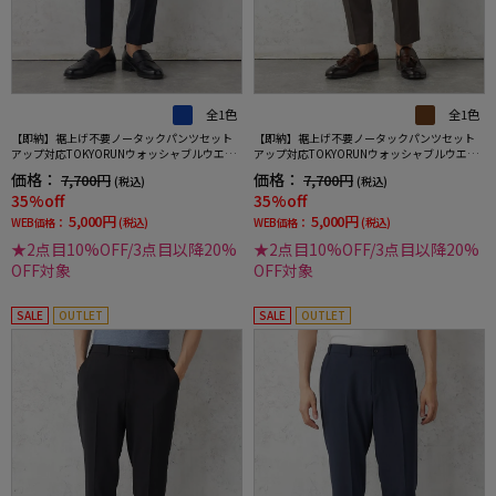
全1色
全1色
【即納】裾上げ不要ノータックパンツセット
【即納】裾上げ不要ノータックパンツセット
アップ対応TOKYORUNウォッシャブルウエス
アップ対応TOKYORUNウォッシャブルウエス
トシャーリングダブルフェイス生地ストレッ
トシャーリングダブルフェイス生地ストレッ
価格：
価格：
7,700円
7,700円
(税込)
(税込)
チ通年
チ通年
35%off
35%off
5,000円
5,000円
WEB価格：
(税込)
WEB価格：
(税込)
★2点目10%OFF/3点目以降20%
★2点目10%OFF/3点目以降20%
OFF対象
OFF対象
SALE
OUTLET
SALE
OUTLET