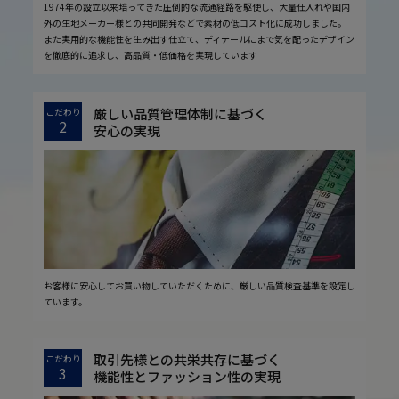
1974年の設立以来培ってきた圧倒的な流通経路を駆使し、大量仕入れや国内
外の生地メーカー様との共同開発などで素材の低コスト化に成功しました。
また実用的な機能性を生み出す仕立て、ディテールにまで気を配ったデザイン
を徹底的に追求し、高品質・低価格を実現しています
厳しい品質管理体制に基づく
こだわり
2
安心の実現
お客様に安心してお買い物していただくために、厳しい品質検査基準を設定し
ています。
取引先様との共栄共存に基づく
こだわり
3
機能性とファッション性の実現