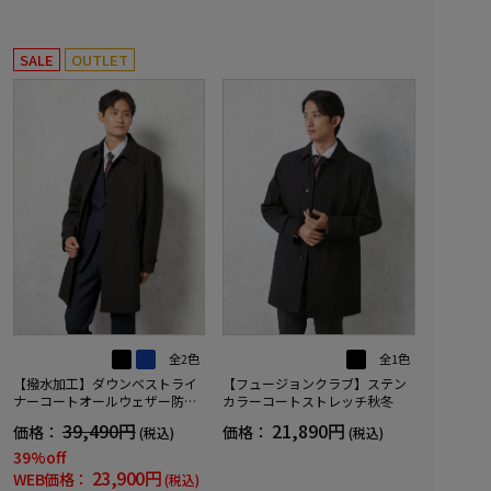
SALE
OUTLET
全2色
全1色
【撥水加工】ダウンベストライ
【フュージョンクラブ】ステン
ナーコートオールウェザー防風
カラーコートストレッチ秋冬
防花粉無地nero秋冬【スリムデ
39,490円
21,890円
価格：
価格：
(税込)
(税込)
ザイン】
39%off
23,900円
WEB価格：
(税込)