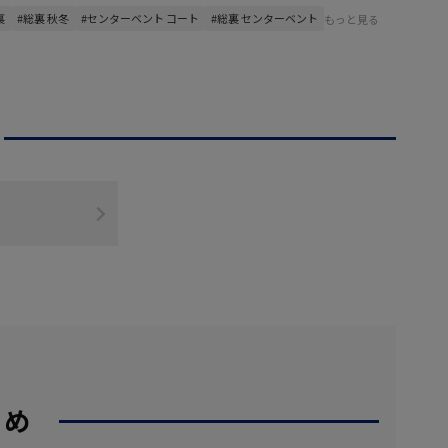
裏
#総裏 秋冬
#センターベント コート
#総裏 センターベント
もっと見る
すめ