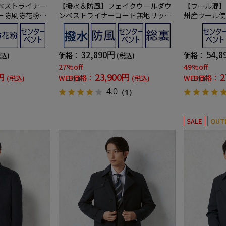
ベストライナー
【撥水＆防風】フェイクウールダウ
【ウール混】
ー防風防花粉無
ンベストライナーコート無地リッケ
州産ウール使
ムデザイン】
ンバッカーブラックフェイス秋冬
リンボンリッ
32,890円
54,8
価格：
価格：
税込)
(税込)
27%off
49%off
円
23,900円
2
WEB価格：
WEB価格：
(税込)
(税込)
4.0
（1）
SALE
OUT