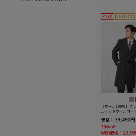
SALE
OUTLET
【ウール100％】ク
ルテッドウールコー
きヘリンボンnero
39,490円
価格：
デザイン】
39%off
23,9
WEB価格：