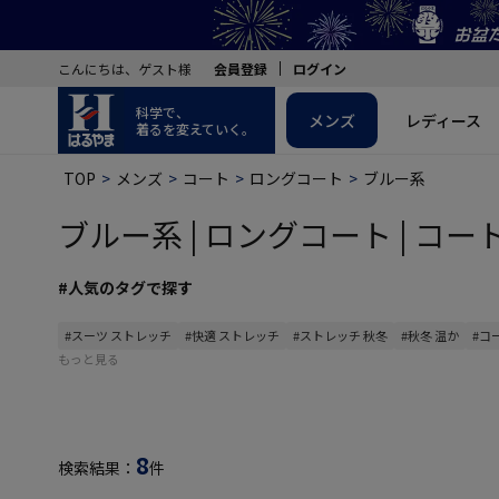
こんにちは、ゲスト様
会員登録
ログイン
科学で、
メンズ
レディース
着るを変えていく。
TOP
メンズ
コート
ロングコート
ブルー系
ブルー系 | ロングコート | コート
#人気のタグで探す
#スーツ ストレッチ
#快適 ストレッチ
#ストレッチ 秋冬
#秋冬 温か
#コ
もっと見る
8
検索結果：
件