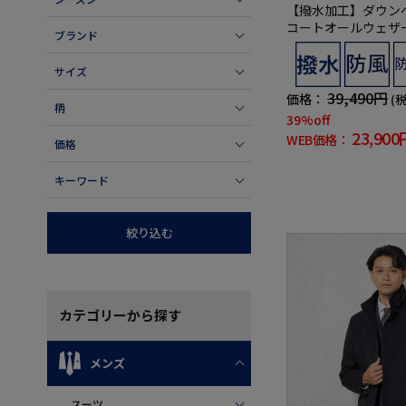
【撥水加工】ダウン
コートオールウェザ
ブランド
地nero秋冬【スリ
サイズ
39,490円
価格：
(
柄
39%off
23,900
WEB価格：
価格
キーワード
絞り込む
カテゴリー
から探す
メンズ
スーツ