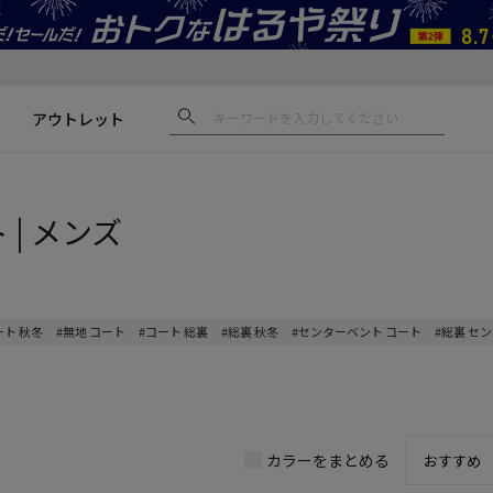
アウトレット
 | メンズ
ート 秋冬
#無地 コート
#コート 総裏
#総裏 秋冬
#センターベント コート
#総裏 セ
カラーをまとめる