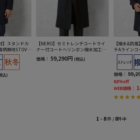
材】スタンドカ
【NERO】セミトレンチコートライ
【撥水&防風
柄無地STOVE
ナー付コートヘリンボン撥水加工ス
チAラインコ
トレッチ秋冬【スリムデザイン】
ボンnero
59,290円
価格：
(税込)
59,2
価格：
税込)
68%off
1
WEB価格：
1 - 8
8
件 /
件中