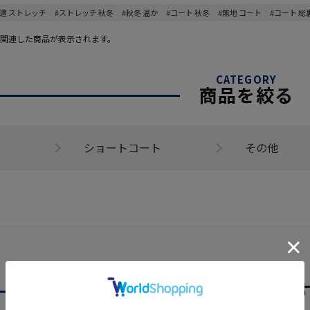
快適 ストレッチ
#ストレッチ 秋冬
#秋冬 温か
#コート 秋冬
#無地 コート
#コート 総
関連した商品が表示されます。
CATEGORY
商品を絞る
ショートコート
その他
あなたへのおす