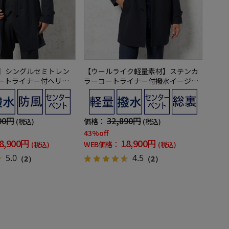
】シングルセミトレン
【ウールライク軽量素材】ステンカ
ートライナー付ヘリン
ラーコートライナー付撥水イージー
秋冬【スリムデザイン】
ケアバーズアイリッケンバッカー秋
冬
90円
32,890円
価格：
(税込)
(税込)
43%off
8,900円
18,900円
WEB価格：
(税込)
(税込)
5.0
4.5
（2）
（2）