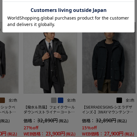
RECOMMEND ITEM
SALE
OUTLET
SALE
全2色
全2色
全1色
ラシックベ
【撥水＆防風】フェイクウール
【SIERRADESIGNS-シエラデザ
トベルト付
ダウンベストライナーコート無
インズ-】3WAYマウンテンフー
秋冬【スリム
地リッケンバッカーブラックフ
ドコートライナー付無地秋冬
32,890円
32,890円
価格：
価格：
(税込)
(税込)
(税込)
ェイス秋冬
27%off
15%off
00円
23,900円
27,900円
WEB価格：
WEB価格：
(税込)
(税込)
(税込)