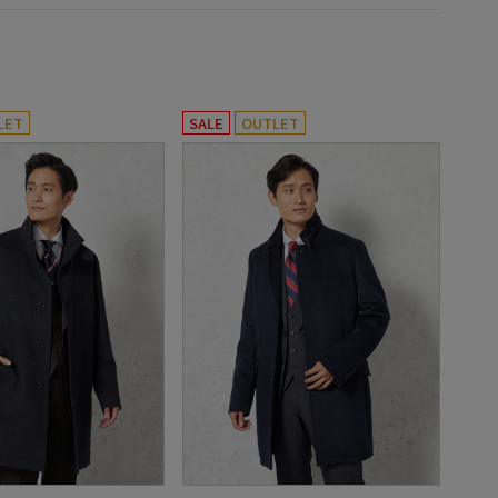
LET
SALE
OUTLET