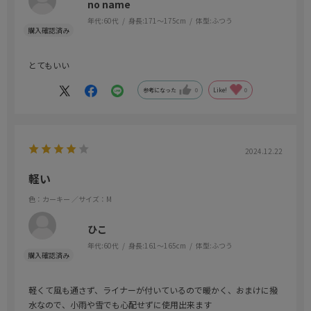
no name
年代:
60代
身長:
171～175cm
体型:
ふつう
とてもいい
参考になった
0
Like!
0
2024.12.22
軽い
色：カーキー
／サイズ：M
ひこ
年代:
60代
身長:
161～165cm
体型:
ふつう
軽くて風も通さず、ライナーが付いているので暖かく、おまけに撥
水なので、小雨や雪でも心配せずに使用出来ます