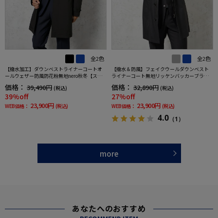
全2色
全2色
【撥水加工】ダウンベストライナーコートオ
【撥水＆防風】フェイクウールダウンベスト
ールウェザー防風防花粉無地nero秋冬【スリ
ライナーコート無地リッケンバッカーブラッ
ムデザイン】
クフェイス秋冬
価格：
価格：
39,490円
32,890円
(税込)
(税込)
39%off
27%off
23,900円
23,900円
WEB価格：
(税込)
WEB価格：
(税込)
4.0
（1）
more
あなたへのおすすめ