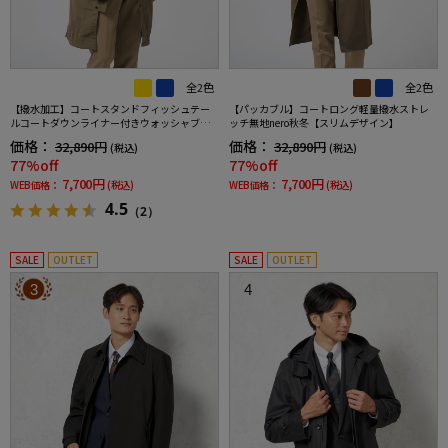
全2色
全2色
【撥水加工】コートスタンドフィッシュテー
【パッカブル】コートロング軽量撥水ストレ
ルコートダウンライナー付きウォッシャブル
ッチ無地nero秋冬【スリムデザイン】
無地nero秋冬【スリムデザイン】
価格：
価格：
32,890円
32,890円
(税込)
(税込)
77%off
77%off
7,700円
7,700円
WEB価格：
(税込)
WEB価格：
(税込)
4.5
（2）
SALE
OUTLET
SALE
OUTLET
3
4