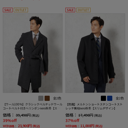
SALE
OUTLET
SALE
OUTLET
全2色
全2色
【ウール100％】クラシックベルテッドウール
【防風】メルトンショートステンコートスト
コートベルト付きヘリンボンnero秋冬【スリ
レッチ無地nero秋冬【スリムデザイン】
ムデザイン】
価格：
価格：
39,490円
17,490円
(税込)
(税込)
39%off
37%off
23,900円
11,000円
WEB価格：
(税込)
WEB価格：
(税込)