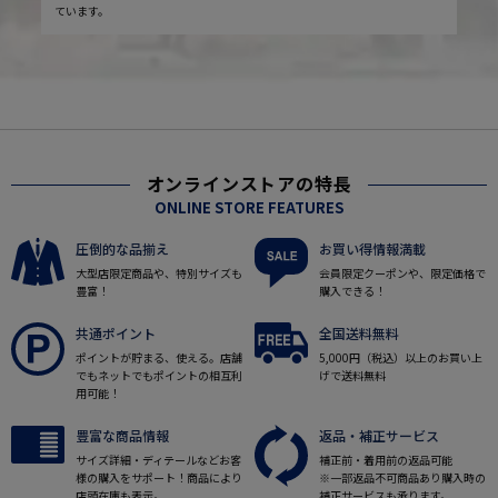
ています。
オンラインストアの特長
ONLINE STORE FEATURES
圧倒的な品揃え
お買い得情報満載
大型店限定商品や、特別サイズも
会員限定クーポンや、限定価格で
豊富！
購入できる！
共通ポイント
全国送料無料
ポイントが貯まる、使える。店舗
5,000円（税込）以上のお買い上
でもネットでもポイントの相互利
げで送料無料
用可能！
豊富な商品情報
返品・補正サービス
サイズ詳細・ディテールなどお客
補正前・着用前の返品可能
様の購入をサポート！商品により
※一部返品不可商品あり購入時の
店頭在庫も表示。
補正サービスも承ります。