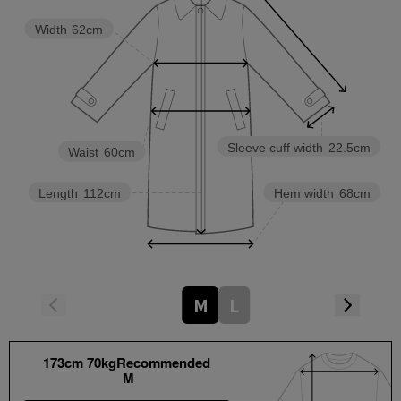
Width
62cm
Sleeve cuff width
22.5cm
Waist
60cm
Length
112cm
Hem width
68cm
M
L
173cm 70kgRecommended
M