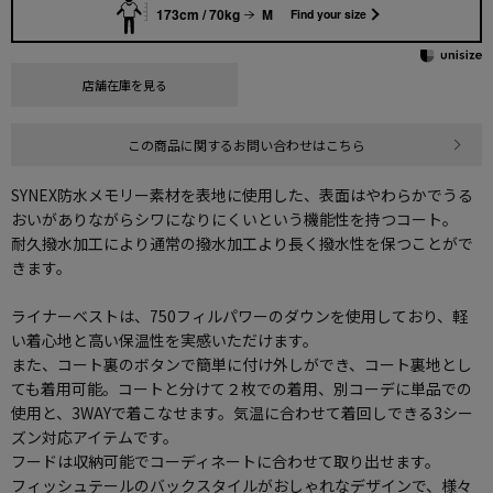
173cm / 70kg
M
Find your size
店舗在庫を見る
この商品に関するお問い合わせはこちら
SYNEX防水メモリー素材を表地に使用した、表面はやわらかでうる
おいがありながらシワになりにくいという機能性を持つコート。
耐久撥水加工により通常の撥水加工より長く撥水性を保つことがで
きます。
ライナーベストは、750フィルパワーのダウンを使用しており、軽
い着心地と高い保温性を実感いただけます。
また、コート裏のボタンで簡単に付け外しができ、コート裏地とし
ても着用可能。コートと分けて２枚での着用、別コーデに単品での
使用と、3WAYで着こなせます。気温に合わせて着回しできる3シー
ズン対応アイテムです。
フードは収納可能でコーディネートに合わせて取り出せます。
フィッシュテールのバックスタイルがおしゃれなデザインで、様々