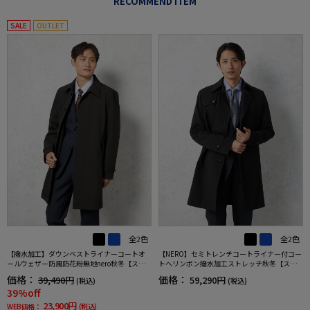
RECOMMEND ITEM
SALE
OUTLET
全2色
全2色
【撥水加工】ダウンベストライナーコートオ
【NERO】セミトレンチコートライナー付コー
ールウェザー防風防花粉無地nero秋冬【スリ
トヘリンボン撥水加工ストレッチ秋冬【スリ
ムデザイン】
ムデザイン】
価格：
価格：
39,490円
59,290円
(税込)
(税込)
39%off
23,900円
WEB価格：
(税込)