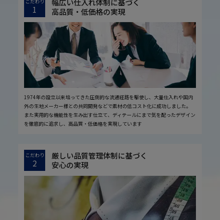
幅広い仕入れ体制に基づく
こだわり
1
高品質・低価格の実現
1974年の設立以来培ってきた圧倒的な流通経路を駆使し、大量仕入れや国内
外の生地メーカー様との共同開発などで素材の低コスト化に成功しました。
また実用的な機能性を生み出す仕立て、ディテールにまで気を配ったデザイン
を徹底的に追求し、高品質・低価格を実現しています
厳しい品質管理体制に基づく
こだわり
2
安心の実現