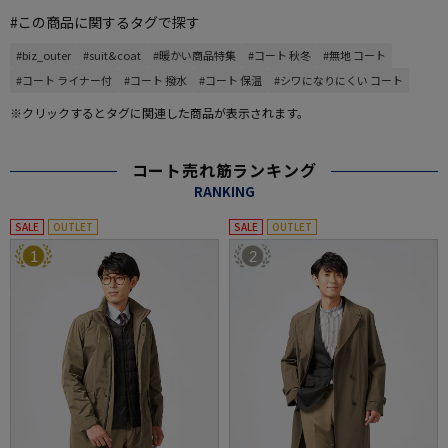
#この商品に関するタグで探す
#biz_outer
#suit&coat
#暖かい商品特集
#コート 秋冬
#無地 コート
#コート ライナー付
#コート 撥水
#コート 保温
#シワになりにくい コート
※クリックするとタグに関連した商品が表示されます。
コート売れ筋ランキング
RANKING
SALE
OUTLET
SALE
OUTLET
1
2