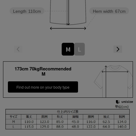
Length
110cm
Hem width
67cm
M
L
173cm 70kgRecommended
M
Find out more on your body type