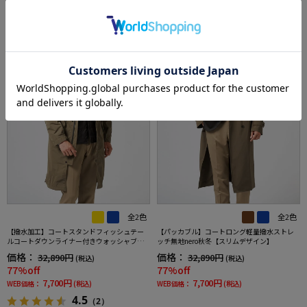
SALE
OUTLET
SALE
OUTLET
1
2
全2色
全2色
【撥水加工】コートスタンドフィッシュテー
【パッカブル】コートロング軽量撥水ストレ
ルコートダウンライナー付きウォッシャブル
ッチ無地nero秋冬【スリムデザイン】
無地nero秋冬【スリムデザイン】
価格：
価格：
32,890円
32,890円
(税込)
(税込)
77%off
77%off
7,700円
7,700円
WEB価格：
(税込)
WEB価格：
(税込)
4.5
（2）