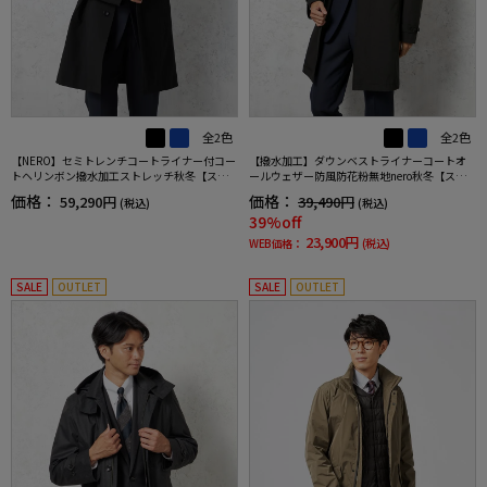
全2色
全2色
【NERO】セミトレンチコートライナー付コー
【撥水加工】ダウンベストライナーコートオ
トヘリンボン撥水加工ストレッチ秋冬【スリ
ールウェザー防風防花粉無地nero秋冬【スリ
ムデザイン】
ムデザイン】
価格：
価格：
59,290円
39,490円
(税込)
(税込)
39%off
23,900円
WEB価格：
(税込)
SALE
OUTLET
SALE
OUTLET