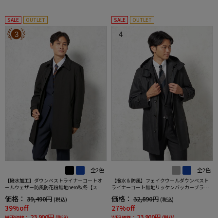
SALE
OUTLET
SALE
OUTLET
3
4
全2色
全2色
【撥水加工】ダウンベストライナーコートオ
【撥水＆防風】フェイクウールダウンベスト
ールウェザー防風防花粉無地nero秋冬【スリ
ライナーコート無地リッケンバッカーブラッ
ムデザイン】
クフェイス秋冬
価格：
価格：
39,490円
32,890円
(税込)
(税込)
39%off
27%off
23,900円
23,900円
WEB価格：
(税込)
WEB価格：
(税込)