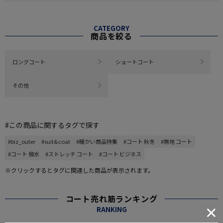
CATEGORY
商品を絞る
ロングコート
ショートコート
その他
#この商品に関するタグで探す
#biz_outer
#suit&coat
#暖かい商品特集
#コート 秋冬
#無地 コート
#コート 撥水
#ストレッチ コート
#コート ビジネス
※クリックするとタグに関連した商品が表示されます。
コート売れ筋ランキング
RANKING