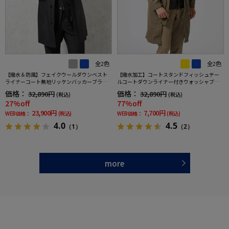
全2色
全2色
【撥水＆防風】フェイクウールダウンベスト
【撥水加工】コートスタンドフィッシュテー
ライナーコート無地リッケンバッカーブラッ
ルコートダウンライナー付きウォッシャブル
クフェイス秋冬
無地nero秋冬【スリムデザイン】
価格：
価格：
32,890円
32,890円
(税込)
(税込)
27%off
77%off
23,900円
7,700円
WEB価格：
(税込)
WEB価格：
(税込)
4.0
4.5
（1）
（2）
more