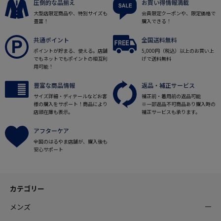
圧倒的な品揃え
お買い得情報満載
大型店限定商品や、特別サイズも
会員限定クーポンや、限定価格で
豊富！
購入できる！
共通ポイント
全国送料無料
ポイントが貯まる、使える。店舗
5,000円（税込）以上のお買い上
でもネットでもポイントの相互利
げで送料無料
用可能！
豊富な商品情報
返品・補正サービス
サイズ詳細・ディテールなどお客
補正前・着用前の返品可能
様の購入をサポート！商品により
※一部返品不可商品あり購入時の
店頭在庫も表示。
補正サービスも承ります。
アフターケア
全国のはるやま店舗が、購入後も
安心サポート
カテゴリー
メンズ