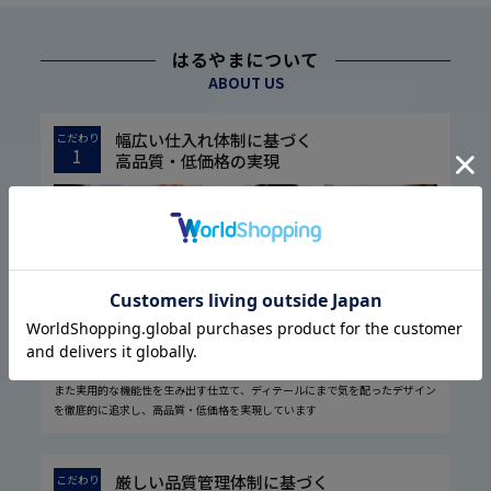
はるやまについて
ABOUT US
幅広い仕入れ体制に基づく
こだわり
1
高品質・低価格の実現
1974年の設立以来培ってきた圧倒的な流通経路を駆使し、大量仕入れや国内
外の生地メーカー様との共同開発などで素材の低コスト化に成功しました。
また実用的な機能性を生み出す仕立て、ディテールにまで気を配ったデザイン
を徹底的に追求し、高品質・低価格を実現しています
厳しい品質管理体制に基づく
こだわり