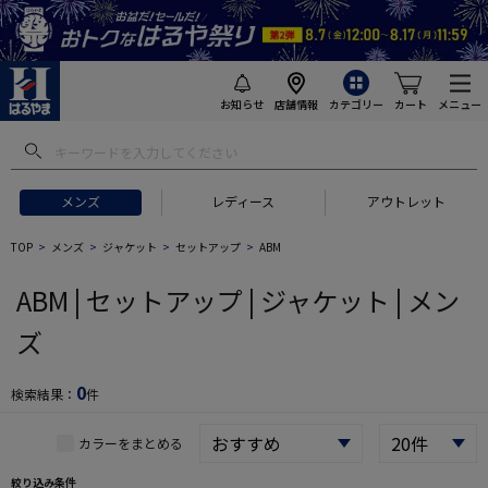
お知らせ
店舗情報
カテゴリー
カート
メニュー
 ギフトにおすすめ
#セットアップ スーツ
#長袖 ワイシャツ
#スー
メンズ
レディース
アウトレット
TOP
メンズ
ジャケット
セットアップ
ABM
ABM | セットアップ | ジャケット | メン
ズ
0
検索結果：
件
カラーをまとめる
絞り込み条件