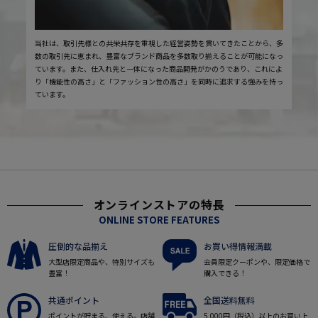
当社は、取引先様との共栄共存を重視した経営姿勢を貫いてきたことから、多
数の取引先に恵まれ、豊富なブランド商品を多数取り揃えることが可能になっ
ています。また、仕入れ先と一体になった商品開発がかのうであり、これによ
り「機能性の高さ」と「ファッション性の高さ」を同時に追求する強みを持っ
ています。
オンラインストアの特長
ONLINE STORE FEATURES
圧倒的な品揃え
お買い得情報満載
大型店限定商品や、特別サイズも
会員限定クーポンや、限定価格で
豊富！
購入できる！
共通ポイント
全国送料無料
ポイントが貯まる、使える。店舗
5,000円（税込）以上のお買い上