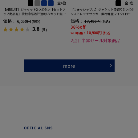
全4色
全1色
【AIRSUIT】ジャケット2つボタン【セットア
【ウォッシャブル】ジャケット段返り3つボタ
ップ商品有】接触冷感吸汗速乾UVカット無地
ンストレッチサッカー素材軽量マイクロチェ
春夏
ック春夏
価格：
価格：
6,050円
17,490円
(税込)
(税込)
38%off
3.8
（5）
10,900円
WEB価格：
(税込)
2点目半額セール対象商品
more
OFFICIAL SNS