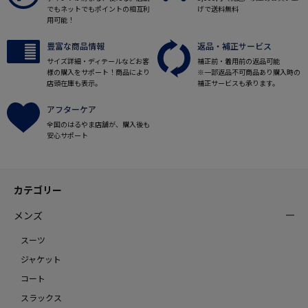
でもネットでもポイントの相互利
げで送料無料
用可能！
豊富な商品情報
返品・補正サービス
サイズ詳細・ディテールなどお客
補正前・着用前の返品可能
様の購入をサポート！商品により
※一部返品不可商品あり購入時の
店頭在庫も表示。
補正サービスも承ります。
アフターケア
全国のはるやま店舗が、購入後も
安心サポート
カテゴリー
メンズ
スーツ
ジャケット
コート
スラックス