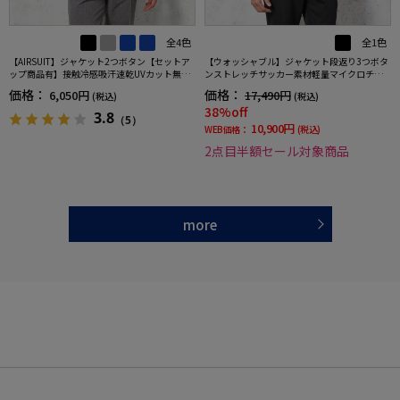
全4色
全1色
【AIRSUIT】ジャケット2つボタン【セットア
【ウォッシャブル】ジャケット段返り3つボタ
ップ商品有】接触冷感吸汗速乾UVカット無地
ンストレッチサッカー素材軽量マイクロチェ
春夏
ック春夏
価格：
価格：
6,050円
17,490円
(税込)
(税込)
38%off
3.8
（5）
10,900円
WEB価格：
(税込)
2点目半額セール対象商品
more