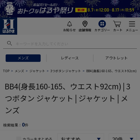
お知らせ
店舗情報
カテゴリー
カート
メニュー
 ギフトにおすすめ
#セットアップ スーツ
#長袖 ワイシャツ
#スー
メンズ
レディース
アウトレット
TOP
メンズ
ジャケット
3つボタン ジャケット
BB4(身長160-165、ウエスト92cm)
BB4(身長160-165、ウエスト92cm) | 3
つボタン ジャケット | ジャケット | メ
ンズ
0
検索結果：
件
カラーをまとめる