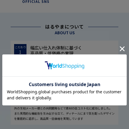
OFFICIAL SNS
はるやまについて
ABOUT US
幅広い仕入れ体制に基づく
こだわり
1
高品質・低価格の実現
1974年の設立以来培ってきた圧倒的な流通経路を駆使し、大量仕入れや国内
外の生地メーカー様との共同開発などで素材の低コスト化に成功しました。
また実用的な機能性を生み出す仕立て、ディテールにまで気を配ったデザイン
を徹底的に追求し、高品質・低価格を実現しています