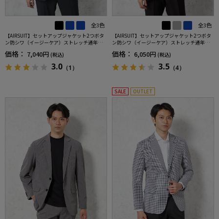
全3色
全3色
【AIRSUIT】セットアップジャケット2つボタ
【AIRSUIT】セットアップジャケット2つボタ
ン防シワ（イージーケア）ストレッチ通年吸
ン防シワ（イージーケア）ストレッチ通年吸
汗速乾UVカット春夏
汗速乾UVカット
価格：
価格：
7,040円
6,050円
(税込)
(税込)
3.0
3.5
（1）
（4）
SALE
OUTLET