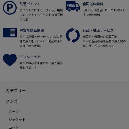
共通ポイント
全国送料無料
ポイントが貯まる、使える。店舗
5,000円（税込）以上のお買い上
でもネットでもポイントの相互利
げで送料無料
用可能！
豊富な商品情報
返品・補正サービス
サイズ詳細・ディテールなどお客
補正前・着用前の返品可能
様の購入をサポート！商品により
※一部返品不可商品あり購入時の
店頭在庫も表示。
補正サービスも承ります。
アフターケア
全国のはるやま店舗が、購入後も
安心サポート
カテゴリー
メンズ
スーツ
ジャケット
コート