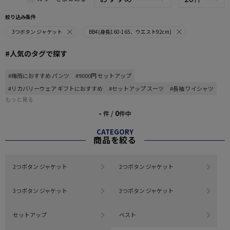
絞り込み条件
3つボタン ジャケット
BB4(身長160-165、ウエスト92cm)
#人気のタグで探す
#梅雨におすすめ パンツ
#9000円 セットアップ
#リカバリーウェア ギフトにおすすめ
#セットアップ スーツ
#長袖 ワイシャツ
もっと見る
-
0
件 /
件中
CATEGORY
商品を絞る
2つボタン ジャケット
2つボタン ジャケット
3つボタン ジャケット
3つボタン ジャケット
セットアップ
ベスト