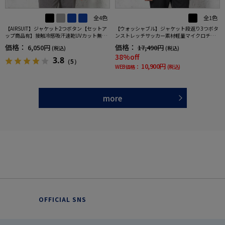
全4色
全1色
【AIRSUIT】ジャケット2つボタン【セットア
【ウォッシャブル】ジャケット段返り3つボタ
ップ商品有】接触冷感吸汗速乾UVカット無地
ンストレッチサッカー素材軽量マイクロチェ
春夏
ック春夏
価格：
価格：
6,050円
17,490円
(税込)
(税込)
38%off
3.8
（5）
10,900円
WEB価格：
(税込)
more
OFFICIAL SNS