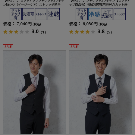
【AIRSUIT】セットアップジャケット2つボタ
【AIRSUIT】ジャケット2つボタン【セットア
ン防シワ（イージーケア）ストレッチ通年吸
ップ商品有】接触冷感吸汗速乾UVカット無地
汗速乾UVカット春夏
春夏
価格：
7,040円
価格：
6,050円
(税込)
(税込)
3.0
3.8
（1）
（5）
SALE
SALE