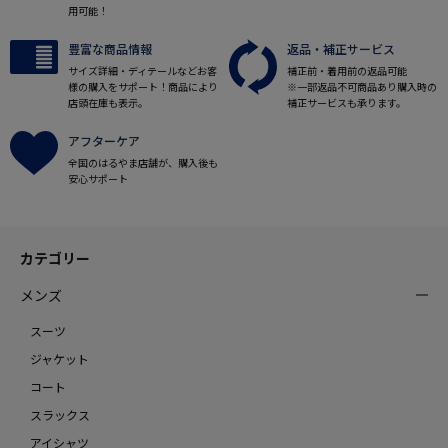
用可能！
豊富な商品情報
返品・補正サービス
サイズ詳細・ディテールなどお客
補正前・着用前の返品可能
様の購入をサポート！商品により
※一部返品不可商品あり購入時の
店頭在庫も表示。
補正サービスも承ります。
アフターケア
全国のはるやま店舗が、購入後も
安心サポート
カテゴリー
メンズ
スーツ
ジャケット
コート
スラックス
アイシャツ