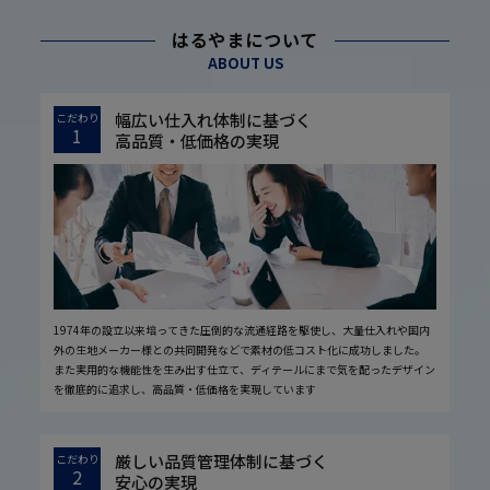
はるやまについて
ABOUT US
幅広い仕入れ体制に基づく
こだわり
1
高品質・低価格の実現
1974年の設立以来培ってきた圧倒的な流通経路を駆使し、大量仕入れや国内
外の生地メーカー様との共同開発などで素材の低コスト化に成功しました。
また実用的な機能性を生み出す仕立て、ディテールにまで気を配ったデザイン
を徹底的に追求し、高品質・低価格を実現しています
厳しい品質管理体制に基づく
こだわり
2
安心の実現