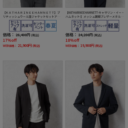
【ＫＡＴＨＡＲＩＮＥＥＨＡＭＮＥＴＴ】ブ
【KATHARINEEHAMNETT-キャサリン・イー・
リティッシュウール混ジャケットセットアッ
ハムネット-】メッシュ調紺ブレザーメタルボ
プ対応春夏
タン【セットアップ商品有】軽量イージーケ
アネイビー無地春夏
価格：
価格：
26,400円
24,200円
(税込)
(税込)
17%off
18%off
21,900円
19,900円
WEB価格：
(税込)
WEB価格：
(税込)