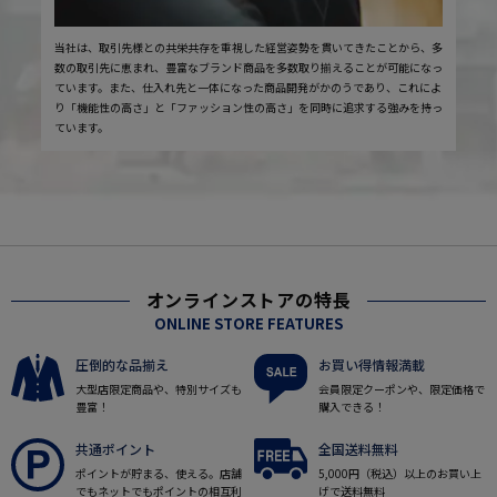
当社は、取引先様との共栄共存を重視した経営姿勢を貫いてきたことから、多
数の取引先に恵まれ、豊富なブランド商品を多数取り揃えることが可能になっ
ています。また、仕入れ先と一体になった商品開発がかのうであり、これによ
り「機能性の高さ」と「ファッション性の高さ」を同時に追求する強みを持っ
ています。
オンラインストアの特長
ONLINE STORE FEATURES
圧倒的な品揃え
お買い得情報満載
大型店限定商品や、特別サイズも
会員限定クーポンや、限定価格で
豊富！
購入できる！
共通ポイント
全国送料無料
ポイントが貯まる、使える。店舗
5,000円（税込）以上のお買い上
でもネットでもポイントの相互利
げで送料無料