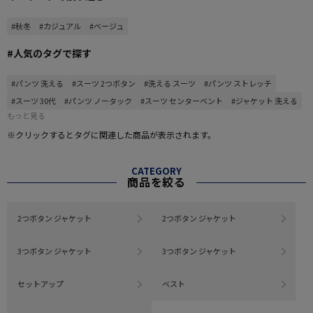
#秋冬
#カジュアル
#ベージュ
#人気のタグで探す
#パンツ 洗える
#スーツ 2つボタン
#洗える スーツ
#パンツ ストレッチ
#スーツ 30代
#パンツ ノータック
#スーツ センターベント
#ジャケット 洗える
もっと見る
※クリックするとタグに関連した商品が表示されます。
CATEGORY
商品を絞る
2つボタン ジャケット
2つボタン ジャケット
3つボタン ジャケット
3つボタン ジャケット
セットアップ
ベスト