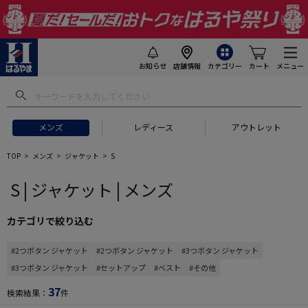
お知らせ
店舗情報
カテゴリー
カート
メニュー
 ギフトにおすすめ
#セットアップ スーツ
#長袖 ワイシャツ
#スー
メンズ
レディース
アウトレット
TOP
メンズ
ジャケット
S
S | ジャケット | メンズ
カテゴリで絞り込む
#2つボタン ジャケット
#2つボタン ジャケット
#3つボタン ジャケット
#3つボタン ジャケット
#セットアップ
#ベスト
#その他
37
検索結果：
件