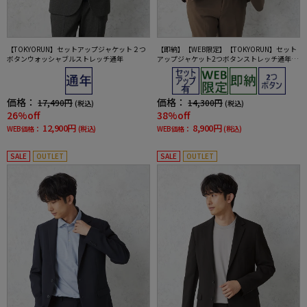
【TOKYORUN】セットアップジャケット２つ
【即納】【WEB限定】【TOKYORUN】セット
ボタンウォッシャブルストレッチ通年
アップジャケット2つボタンストレッチ通年ウ
ォッシャブル
価格：
価格：
17,490円
14,300円
(税込)
(税込)
26%off
38%off
12,900円
8,900円
WEB価格：
(税込)
WEB価格：
(税込)
SALE
OUTLET
SALE
OUTLET