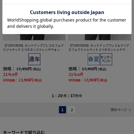
【TOKYORUN】セットアップブレスエフェク
【TOKYORUN】セットアップブレス＆クリア
トジャケット２つボタンストレッチウォッシ
エフェクトジャケット２つボタンシャドウス
ャブル通気通年
トライプ通気撥水加工ウォッシャブルストレ
ッチ春夏
価格：
価格：
17,490円
17,490円
(税込)
(税込)
21%off
21%off
13,900円
13,900円
WEB価格：
(税込)
WEB価格：
(税込)
1 - 20
37
件 /
件中
1
2
次のページ
キーワードで絞り込む