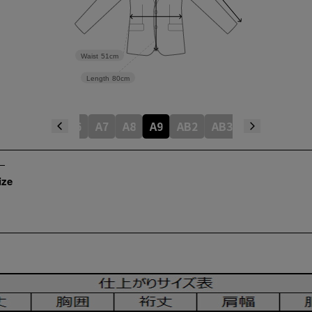
Waist
51cm
Length
80cm
A4
A5
A6
A7
A8
A9
AB2
AB3
AB4
AB5
ize