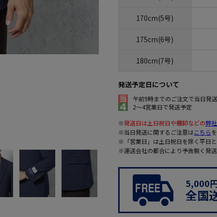
170cm(5号)
175cm(6号)
180cm(7号)
発送予定日について
午前9時までのご注文で当日発
2～4営業日で発送予定
※
発送日は土日祝日や棚卸などの
弊社
※当日発送に関するご注意は
こちら
を
※「営業日」は土日祝日を除く平日と
※運送会社の都合により予告無く発送
5,00
全国