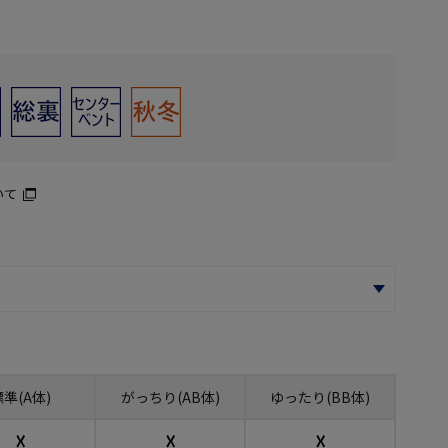
いて
標準(A体)
がっちり(AB体)
ゆったり(BB体)
☓
☓
☓