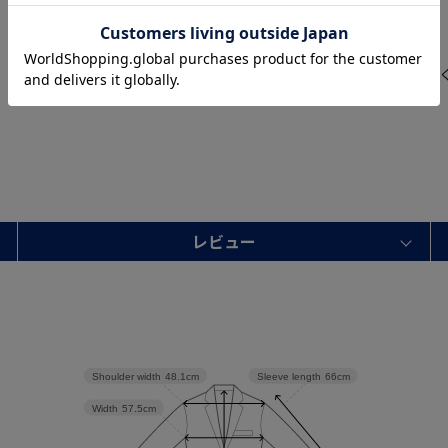
適な着心地を提供します
【秋冬】
秋冬シーズンにぴったりの暖か
レビュー
Shoulder width
48.1cm
Sleeve length
66cm
Width
57.5cm