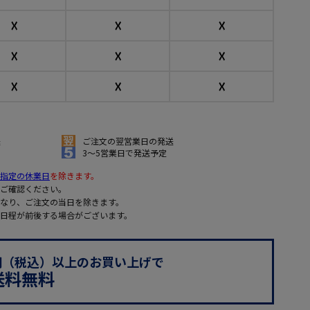
☓
☓
☓
☓
☓
☓
☓
☓
☓
送
ご注文の翌営業日の発送
3～5営業日で発送予定
指定の休業日
を除きます。
ご確認ください。
なり、ご注文の当日を除きます。
日程が前後する場合がございます。
0円（税込）以上のお買い上げで
送料無料