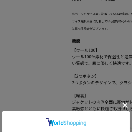
当ページのサイズ表に記載している数字は、
サイズ選択画面に記載している数字あるいは
と異なる場合がございます。
機能
【ウール100】
ウール100%素材で保温性と通
い質感で、肌に優しく快適です
【2つボタン】
2つボタンのデザインで、クラ
【総裏】
ジャケットの内側全面に裏地が
高級感とともに快適さも提供し
【センターベント】
切り込みが1本のセンターベン