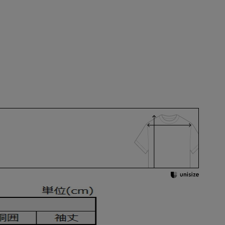
AB6
AB7
AB8
AB9
BB2
BB3
BB4
BB5
BB6