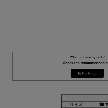
Y2
Y3
Y4
Y5
Y6
Y7
Y8
Y9
A2
A3
Check the recommended s
Try this item on