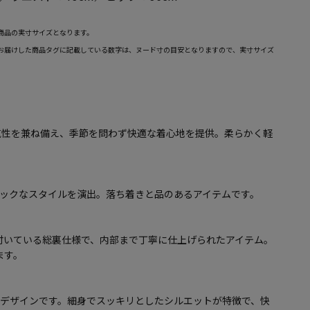
商品の実寸サイズとなります。
お届けした商品タグに記載している数字は、ヌード寸の目安となりますので、実寸サイズ
気性を兼ね備え、季節を問わず快適な着心地を提供。柔らかく軽
。
シックなスタイルを演出。落ち着きと品のあるアイテムです。
付いている総裏仕様で、内部まで丁寧に仕上げられたアイテム。
ます。
トデザインです。細身でスッキリとしたシルエットが特徴で、快