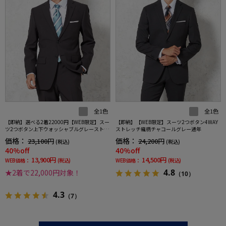
全1色
全1色
【即納】選べる2着22000円【WEB限定】スー
【即納】【WEB限定】スーツ2つボタン4WAY
ツ2つボタン上下ウォッシャブルグレーストラ
ストレッチ織柄チャコールグレー通年
イプ
価格：
価格：
23,100円
24,200円
(税込)
(税込)
40%off
40%off
13,900円
14,500円
WEB価格：
(税込)
WEB価格：
(税込)
4.8
★2着で22,000円対象！
（10）
4.3
（7）