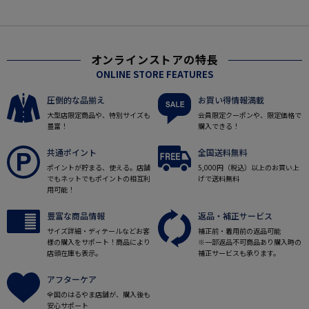
オンラインストアの特長
ONLINE STORE FEATURES
圧倒的な品揃え
お買い得情報満載
大型店限定商品や、特別サイズも
会員限定クーポンや、限定価格で
豊富！
購入できる！
共通ポイント
全国送料無料
ポイントが貯まる、使える。店舗
5,000円（税込）以上のお買い上
でもネットでもポイントの相互利
げで送料無料
用可能！
豊富な商品情報
返品・補正サービス
サイズ詳細・ディテールなどお客
補正前・着用前の返品可能
様の購入をサポート！商品により
※一部返品不可商品あり購入時の
店頭在庫も表示。
補正サービスも承ります。
アフターケア
全国のはるやま店舗が、購入後も
安心サポート