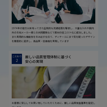
1974年の設立以来培ってきた圧倒的な流通経路を駆使し、大量仕入れや国内
外の生地メーカー様との共同開発などで素材の低コスト化に成功しました。
また実用的な機能性を生み出す仕立て、ディテールにまで気を配ったデザイン
を徹底的に追求し、高品質・低価格を実現しています
厳しい品質管理体制に基づく
こだわり
2
安心の実現
お客様に安心してお買い物していただくために、厳しい品質検査基準を設定し