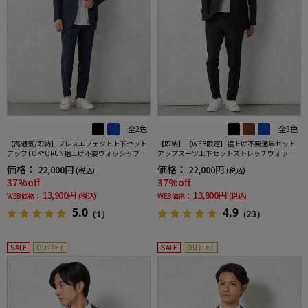
全2色
全3色
【高通気/即納】ブレスエフェクト上下セット
【即納】【WEB限定】裾上げ不要通年セット
アップTOKYORUN裾上げ不要ウォッシャブル
アップスーツ上下セットストレッチウォッシ
ストレッチブレスエフェクト生地背抜き2ボタ
ャブル【TOKYORUN】
価格：
価格：
22,000円
22,000円
(税込)
(税込)
ンジャケットウエストシャーリングノータッ
37%off
37%off
クパンツ
13,900円
13,900円
WEB価格：
(税込)
WEB価格：
(税込)
5.0
4.9
（1）
（23）
SALE
OUTLET
SALE
OUTLET