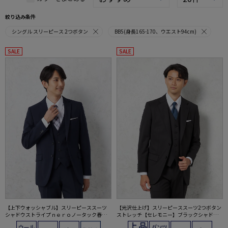
絞り込み条件
シングル スリーピース 2つボタン
BB5(身長165-170、ウエスト94cm)
SALE
SALE
【上下ウォッシャブル】スリーピーススーツ
【光沢仕上げ】スリーピーススーツ2つボタン
シャドウストライプｎｅｒｏノータック春夏
ストレッチ【セレモニー】ブラックシャドウ
【ネロ】
ストライプYUMIKATSURA通年