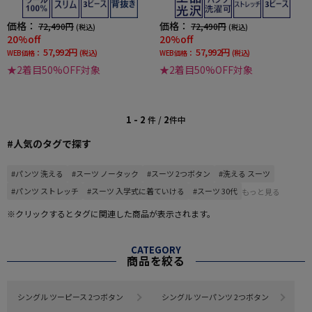
価格：
価格：
72,490円
72,490円
(税込)
(税込)
20%off
20%off
57,992円
57,992円
WEB価格：
(税込)
WEB価格：
(税込)
★2着目50%OFF対象
★2着目50%OFF対象
1 - 2
2
件 /
件中
#人気のタグで探す
#パンツ 洗える
#スーツ ノータック
#スーツ 2つボタン
#洗える スーツ
#パンツ ストレッチ
#スーツ 入学式に着ていける
#スーツ 30代
もっと見る
※クリックするとタグに関連した商品が表示されます。
CATEGORY
商品を絞る
シングル ツーピース 2つボタン
シングル ツーパンツ 2つボタン