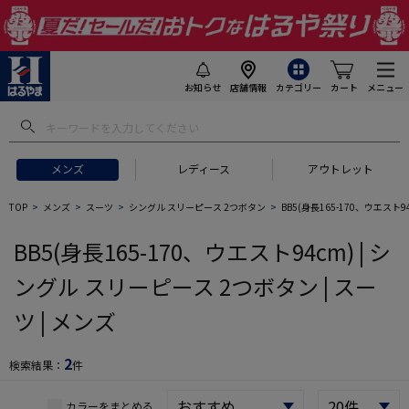
お知らせ
店舗情報
カテゴリー
カート
メニュー
 ギフトにおすすめ
#セットアップ スーツ
#長袖 ワイシャツ
#スー
メンズ
レディース
アウトレット
TOP
メンズ
スーツ
シングル スリーピース 2つボタン
BB5(身長165-170、ウエスト94
BB5(身長165-170、ウエスト94cm) | シ
ングル スリーピース 2つボタン | スー
ツ | メンズ
2
検索結果：
件
カラーをまとめる