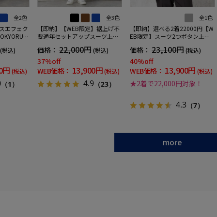
全2色
全3色
全1色
レスエフェク
【即納】【WEB限定】裾上げ不
【即納】選べる2着22000円【W
KYORUN
要通年セットアップスーツ上下
EB限定】スーツ2つボタン上下
ャブルスト
セットストレッチウォッシャブ
ウォッシャブルグレーストライ
22,000円
23,100円
価格：
価格：
(税込)
(税込)
(税込)
クト生地背
ル【TOKYORUN】
プ
ットウエスト
37%off
40%off
ックパンツ
00円
13,900円
13,900円
WEB価格：
WEB価格：
(税込)
(税込)
(税込)
0
4.9
★2着で22,000円対象！
（1）
（23）
4.3
（7）
more