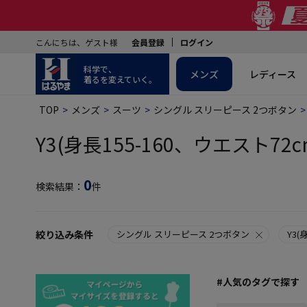
こんにちは、ゲスト様
会員登録
ログイン
科学で、
メンズ
レディース
着るを変えていく。
TOP
メンズ
スーツ
シングル スリーピース 2つボタン
Y3(身長155-160、ウエスト72c
0
検索結果：
件
絞り込み条件
シングル スリーピース 2つボタン
Y3(
#人気のタグで探す