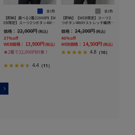
全1色
全1色
【即納】選べる2着22000円【W
【即納】【WEB限定】スーツ2
EB限定】スーツ2つボタン4WAY
つボタン4WAYストレッチ織柄
ストレッチマイクロチェックネ
チャコールグレー通年
22,000円
24,200円
価格：
価格：
(税込)
(税込)
イビー
37%off
40%off
13,900円
14,500円
WEB価格：
WEB価格：
(税込)
(税込)
4.8
★2着で22,000円対象！
（10）
4.4
（11）