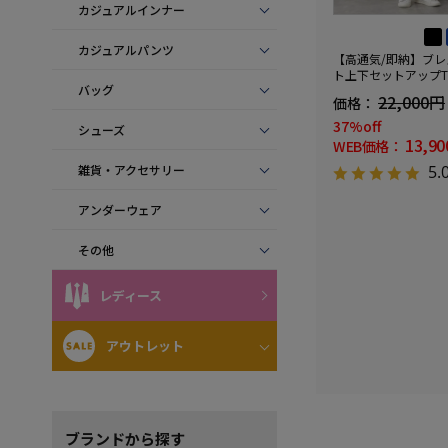
カジュアルインナー
カジュアルパンツ
【高通気/即納】ブ
ト上下セットアップTO
バッグ
裾上げ不要ウォッシ
22,000円
価格：
レッチブレスエフェ
抜き2ボタンジャケ
37%off
シューズ
シャーリングノータ
13,9
WEB価格：
雑貨・アクセサリー
5.
アンダーウェア
その他
レディース
アウトレット
ブランド
から探す