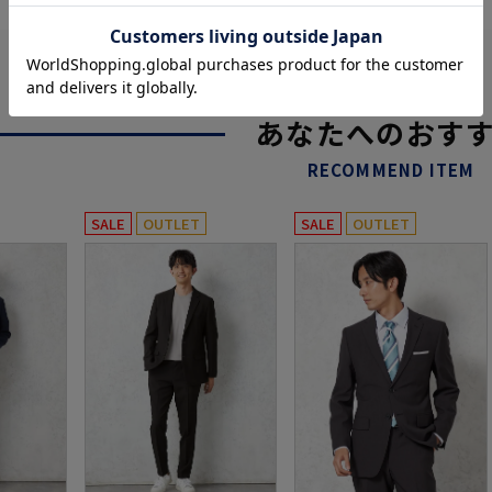
あなたへのおす
RECOMMEND ITEM
SALE
OUTLET
SALE
OUTLET