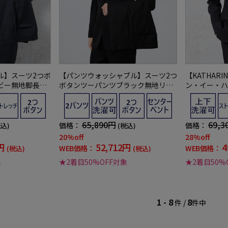
ル】スーツ2つボ
【パンツウォッシャブル】スーツ2つ
【KATHARI
ビー無地脚長ス
ボタンツーパンツブラック無地リク
ン・イー・ハ
対応RESPECT
ルート／就活対応RESPECTNERO通
ボタンツーパ
【スリムデザイ
年【定番】【スリムデザイン】
ル防シワネイ
プ秋冬
65,890円
69,3
価格：
価格：
税込)
(税込)
20%off
28%off
円
52,712円
4
WEB価格：
WEB価格：
(税込)
(税込)
象
★2着目50%OFF対象
★2着目50%
1 - 8
8
件 /
件中