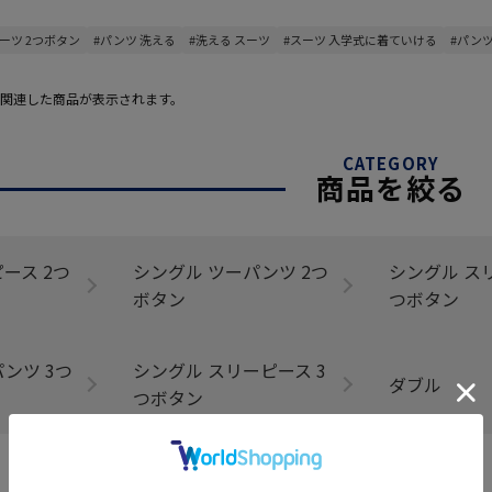
スーツ 2つボタン
#パンツ 洗える
#洗える スーツ
#スーツ 入学式に着ていける
#パン
関連した商品が表示されます。
CATEGORY
商品を絞る
ース 2つ
シングル ツーパンツ 2つ
シングル ス
ボタン
つボタン
ンツ 3つ
シングル スリーピース 3
ダブル
つボタン