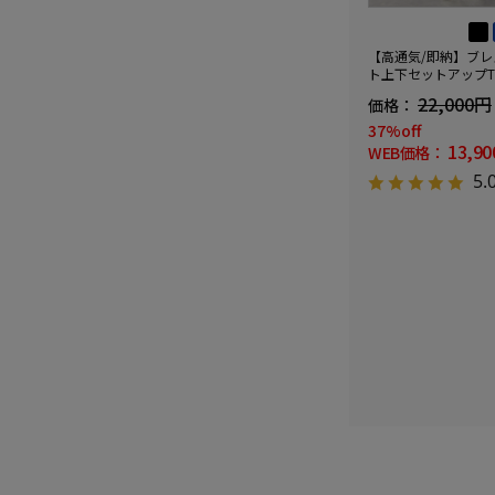
【高通気/即納】ブ
ト上下セットアップTO
裾上げ不要ウォッシ
22,000円
価格：
レッチブレスエフェ
抜き2ボタンジャケ
37%off
シャーリングノータ
13,9
WEB価格：
5.