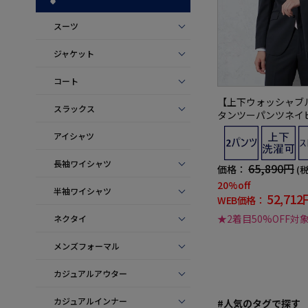
スーツ
ジャケット
コート
【上下ウォッシャブ
スラックス
タンツーパンツネイ
リムリクルート／就活
アイシャツ
NERO通年【定番】
ン】
長袖ワイシャツ
65,890円
価格：
(
20%off
半袖ワイシャツ
52,712
WEB価格：
★2着目50%OFF対
ネクタイ
メンズフォーマル
カジュアルアウター
カジュアルインナー
#人気のタグで探す