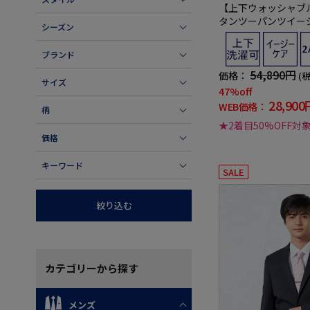
【上下ウォッシャブ
タンツーパンツイー
シーズン
クリッケンバッカー
ブランド
54,890円
価格：
(
サイズ
47%off
28,900
WEB価格：
柄
★2着目50%OFF対
価格
キーワード
SALE
絞り込む
カテゴリー
から探す
メンズ