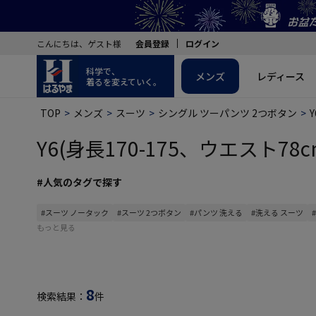
こんにちは、ゲスト様
会員登録
ログイン
科学で、
メンズ
レディース
着るを変えていく。
TOP
メンズ
スーツ
シングル ツーパンツ 2つボタン
Y6(身長170-175、ウエスト78c
#人気のタグで探す
#スーツ ノータック
#スーツ 2つボタン
#パンツ 洗える
#洗える スーツ
もっと見る
8
検索結果：
件