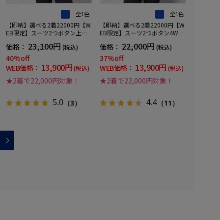
全1色
全1色
【即納】選べる2着22000円【W
【即納】選べる2着22000円【W
EB限定】スーツ2つボタン上下
EB限定】スーツ2つボタン4WAY
ウォッシャブルネイビーチェッ
ストレッチマイクロチェックネ
23,100円
22,000円
価格：
価格：
(税込)
(税込)
ク
イビー
40%off
37%off
13,900円
13,900円
WEB価格：
WEB価格：
(税込)
(税込)
★2着で22,000円対象！
★2着で22,000円対象！
5.0
4.4
（3）
（11）