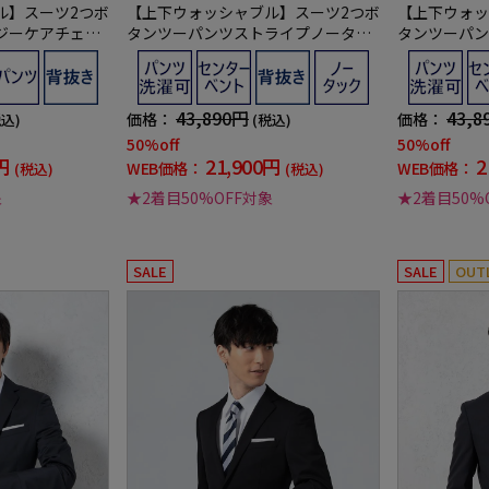
ル】スーツ2つボ
【上下ウォッシャブル】スーツ2つボ
【上下ウォッ
ジーケアチェッ
タンツーパンツストライプノータッ
タンツーパン
ク通年【ピンキー】
ク通年【ピン
43,890円
43,8
価格：
価格：
税込)
(税込)
50%off
50%off
円
21,900円
2
WEB価格：
WEB価格：
(税込)
(税込)
象
★2着目50%OFF対象
★2着目50%
SALE
SALE
OUT