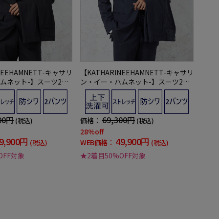
NEEHAMNETT-キャサリ
【KATHARINEEHAMNETT-キャサリ
ムネット-】スーツ2つ
ン・イー・ハムネット-】スーツ2つ
ンツ上下ウォッシャブ
ボタンツーパンツ上下ウォッシャブ
ビーシャドウストライ
ル防シワネイビー織柄無地秋冬
00円
69,300円
価格：
(税込)
(税込)
28%off
9,900円
49,900円
WEB価格：
(税込)
(税込)
OFF対象
★2着目50%OFF対象