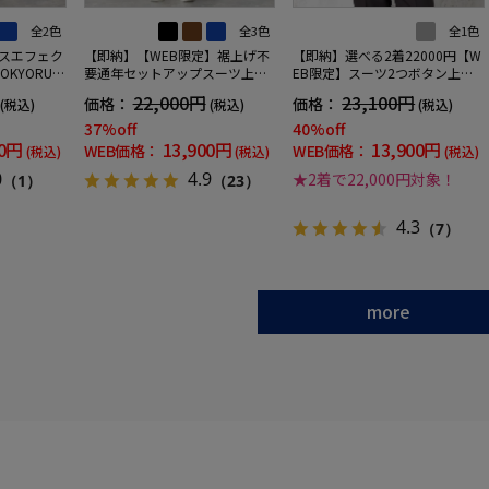
全2色
全3色
全1色
レスエフェク
【即納】【WEB限定】裾上げ不
【即納】選べる2着22000円【W
KYORUN
要通年セットアップスーツ上下
EB限定】スーツ2つボタン上下
ャブルスト
セットストレッチウォッシャブ
ウォッシャブルグレーストライ
22,000円
23,100円
価格：
価格：
(税込)
(税込)
(税込)
クト生地背
ル【TOKYORUN】
プ
ットウエスト
37%off
40%off
ックパンツ
00円
13,900円
13,900円
WEB価格：
WEB価格：
(税込)
(税込)
(税込)
0
4.9
★2着で22,000円対象！
（1）
（23）
4.3
（7）
more