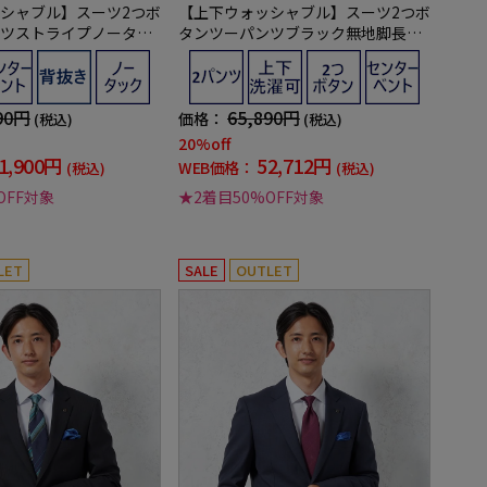
シャブル】スーツ2つボ
【上下ウォッシャブル】スーツ2つボ
ツストライプノータッ
タンツーパンツブラック無地脚長ス
キー】
リムリクルート／就活対応RESPECT
NERO通年【定番】【スリムデザイ
ン】
90円
65,890円
価格：
(税込)
(税込)
20%off
1,900円
52,712円
WEB価格：
(税込)
(税込)
OFF対象
★2着目50%OFF対象
LET
SALE
OUTLET