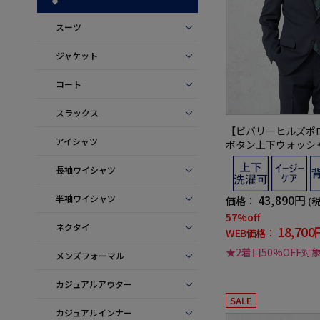
スーツ
ジャケット
コート
スラックス
【ビバリーヒルズポ
アイシャツ
ボタン上下ウォッシ
年
長袖ワイシャツ
43,890円
半袖ワイシャツ
価格：
(
57%off
ネクタイ
18,700
WEB価格：
★2着目50%OFF対
メンズフォーマル
カジュアルアウター
SALE
カジュアルインナー