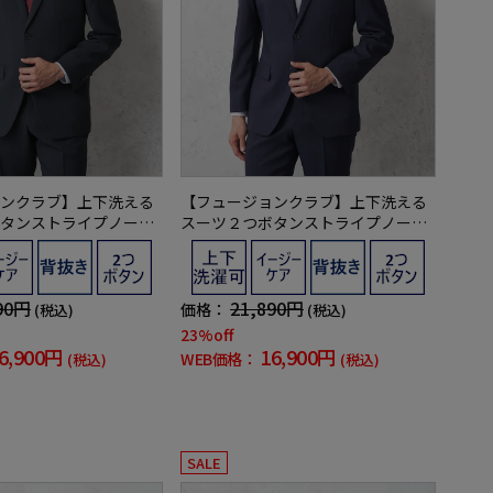
ンクラブ】上下洗える
【フュージョンクラブ】上下洗える
タンストライプノータ
スーツ２つボタンストライプノータ
ッシャブル通年ポリエ
ック上下ウォッシャブル通年ポリエ
ステル100%
90円
21,890円
価格：
(税込)
(税込)
23%off
6,900円
16,900円
WEB価格：
(税込)
(税込)
SALE