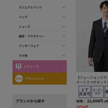
カジュアルパンツ
バッグ
シューズ
雑貨・アクセサリー
アンダーウェア
その他
レディース
【フュージョンクラ
アウトレット
スーツ２つボタンス
ック上下ウォッシャ
ステル100%
21,890円
ブランド
から探す
価格：
(
23%off