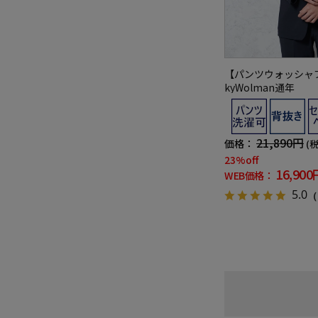
【パンツウォッシャブ
kyWolman通年
21,890円
価格：
(
23%off
16,900
WEB価格：
5.0
（