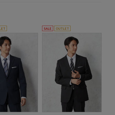
LET
SALE
OUTLET