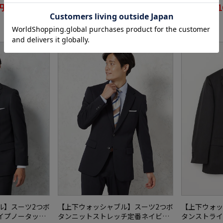
円
16,900円
1
WEB価格：
WEB価格：
(税込)
(税込)
SALE
OUTLET
SALE
ル】スーツ2つボ
【上下ウォッシャブル】スーツ2つボ
【上下ウォッ
イプノータック
タンニットストレッチ定番ネイビー
タンストライ