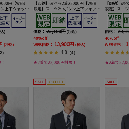
000円【WEB
【即納】選べる2着22000円【WEB
【即納】選べる
タン上下ウォッシ
限定】スーツ2つボタン上下ウォッシ
限定】スーツ
シーズン対応
ャブルブラックストライプ3シーズン
ャブルネイビ
対応
23,100円
23,1
価格：
価格：
税込)
(税込)
40%off
40%off
円
13,900円
1
WEB価格：
WEB価格：
(税込)
(税込)
4.8
2）
（4）
象！
★2着で22,000円対象！
★2着で22,
SALE
OUTLET
SALE