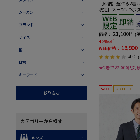
【即納】選べる2着22
限定】スーツ2つボ
シーズン
ャブルグレー小柄3
ブランド
23,100円
価格：
(
サイズ
40%off
13,900
WEB価格：
柄
4.0
（
価格
★2着で22,000円対
キーワード
SALE
OUTLET
絞り込む
カテゴリー
から探す
メンズ