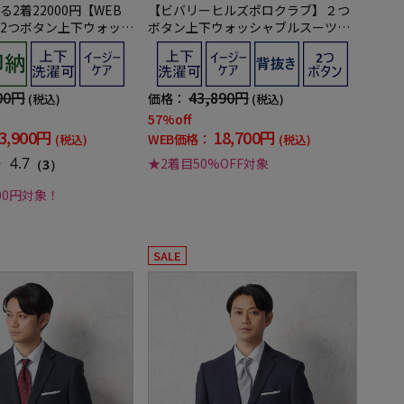
2着22000円【WEB
【ビバリーヒルズポロクラブ】２つ
2つボタン上下ウォッシ
ボタン上下ウォッシャブルスーツ通
ー小柄3シーズン対応
年
00円
43,890円
価格：
(税込)
(税込)
57%off
3,900円
18,700円
WEB価格：
(税込)
(税込)
4.7
★2着目50%OFF対象
（3）
000円対象！
SALE