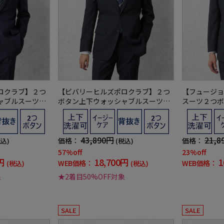
ロクラブ】２つ
【ビバリーヒルズポロクラブ】２つ
【フュージョ
ャブルスーツ通
ボタン上下ウォッシャブルスーツ通
スーツ２つボ
年
ック上下ウォ
ステル100%
43,890円
21,8
価格：
価格：
税込)
(税込)
57%off
23%off
円
18,700円
1
WEB価格：
WEB価格：
(税込)
(税込)
象
★2着目50%OFF対象
SALE
SALE