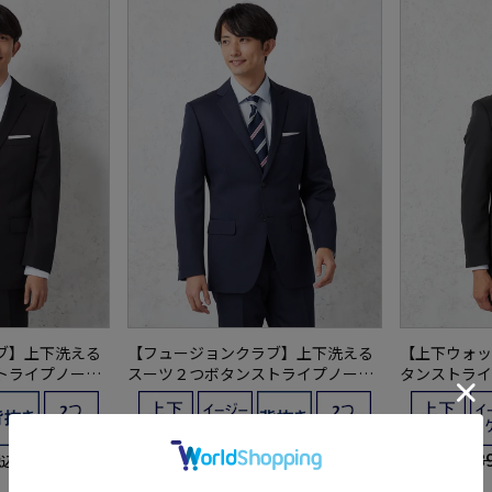
ブ】上下洗える
【フュージョンクラブ】上下洗える
【上下ウォッ
トライプノータ
スーツ２つボタンストライプノータ
タンストライ
ブル通年ポリエ
ック上下ウォッシャブル通年ポリエ
ュージョンク
ステル100%
21,890円
21,8
価格：
価格：
税込)
(税込)
23%off
23%off