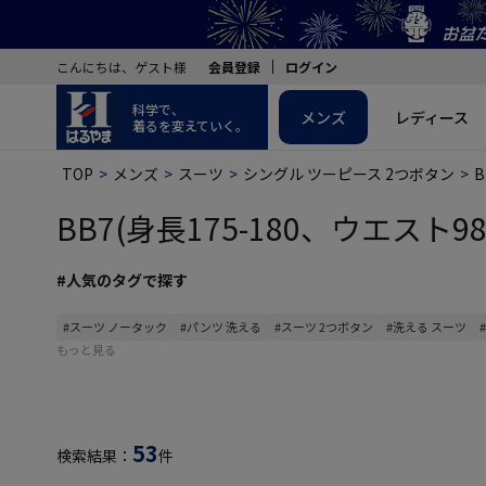
こんにちは、ゲスト様
会員登録
ログイン
科学で、
メンズ
レディース
着るを変えていく。
TOP
メンズ
スーツ
シングル ツーピース 2つボタン
B
BB7(身長175-180、ウエスト98
#人気のタグで探す
#スーツ ノータック
#パンツ 洗える
#スーツ 2つボタン
#洗える スーツ
もっと見る
53
検索結果：
件