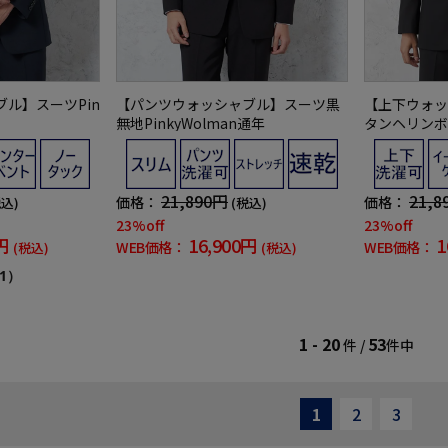
ル】スーツPin
【パンツウォッシャブル】スーツ黒
【上下ウォッ
無地PinkyWolman通年
タンヘリンボ
【フュージョ
21,890円
21,8
価格：
価格：
税込)
(税込)
23%off
23%off
円
16,900円
1
WEB価格：
WEB価格：
(税込)
(税込)
1）
1 - 20
53
件 /
件中
1
2
3