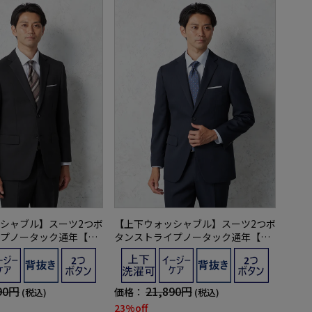
シャブル】スーツ2つボ
【上下ウォッシャブル】スーツ2つボ
プノータック通年【フ
タンストライプノータック通年【フ
ラブ】
ュージョンクラブ】
90円
21,890円
価格：
(税込)
(税込)
23%off