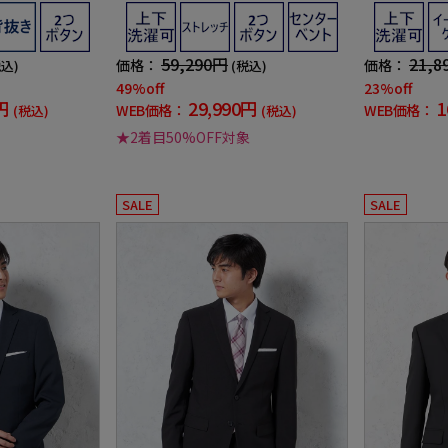
クラブ】
シャドウストライプリッケンバッカ
ュージョンク
ー【i-Suit-アイスーツ-】通年
59,290円
21,8
価格：
価格：
税込)
(税込)
49%off
23%off
円
29,990円
1
WEB価格：
WEB価格：
(税込)
(税込)
★2着目50%OFF対象
SALE
SALE