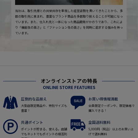
当社は、取引先様との共栄共存を重視した経営姿勢を貫いてきたことから、多
数の取引先に恵まれ、豊富なブランド商品を多数取り揃えることが可能になっ
ています。また、仕入れ先と一体になった商品開発がかのうであり、これによ
り「機能性の高さ」と「ファッション性の高さ」を同時に追求する強みを持っ
ています。
オンラインストアの特長
ONLINE STORE FEATURES
圧倒的な品揃え
お買い得情報満載
大型店限定商品や、特別サイズも
会員限定クーポンや、限定価格で
豊富！
購入できる！
共通ポイント
全国送料無料
ポイントが貯まる、使える。店舗
5,000円（税込）以上のお買い上
でもネットでもポイントの相互利
げで送料無料