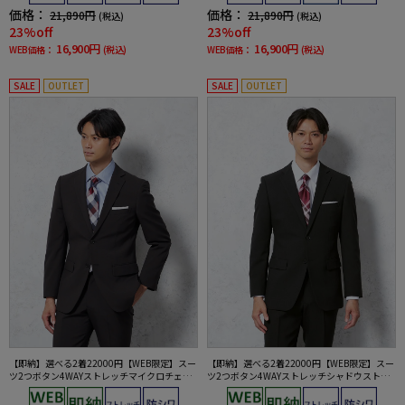
価格：
価格：
21,890円
21,890円
(税込)
(税込)
23%off
23%off
16,900円
16,900円
WEB価格：
(税込)
WEB価格：
(税込)
SALE
OUTLET
SALE
OUTLET
【即納】選べる2着22000円【WEB限定】スー
【即納】選べる2着22000円【WEB限定】スー
ツ2つボタン4WAYストレッチマイクロチェッ
ツ2つボタン4WAYストレッチシャドウストラ
クミックスブラック
イプブラック