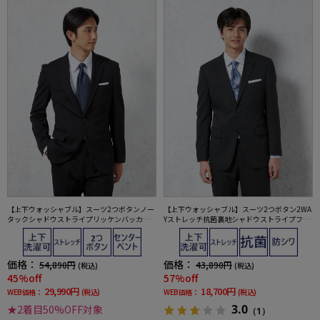
【上下ウォッシャブル】スーツ2つボタンノー
【上下ウォッシャブル】スーツ2つボタン2WA
タックシャドウストライプリッケンバッカー
Yストレッチ抗菌裏地シャドウストライプフュ
通年
ージョンクラブ
価格：
価格：
54,890円
43,890円
(税込)
(税込)
45%off
57%off
29,990円
18,700円
WEB価格：
(税込)
WEB価格：
(税込)
3.0
★2着目50%OFF対象
（1）