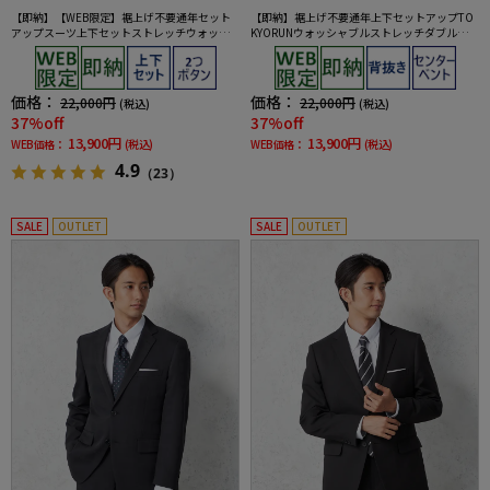
【即納】【WEB限定】裾上げ不要通年セット
【即納】裾上げ不要通年上下セットアップTO
アップスーツ上下セットストレッチウォッシ
KYORUNウォッシャブルストレッチダブルフェ
ャブル【TOKYORUN】
イス生地背抜き2ボタンジャケットウエストシ
ャーリングノータックパンツ
価格：
価格：
22,000円
22,000円
(税込)
(税込)
37%off
37%off
13,900円
13,900円
WEB価格：
(税込)
WEB価格：
(税込)
4.9
（23）
SALE
OUTLET
SALE
OUTLET