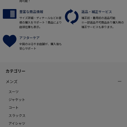
用可能！
豊富な商品情報
返品・補正サービス
サイズ詳細・ディテールなどお客
補正前・着用前の返品可能
様の購入をサポート！商品により
※一部返品不可商品あり購入時の
店頭在庫も表示。
補正サービスも承ります。
アフターケア
全国のはるやま店舗が、購入後も
安心サポート
カテゴリー
メンズ
スーツ
ジャケット
コート
スラックス
アイシャツ