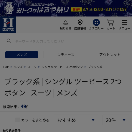
お知らせ
店舗情報
カテゴリー
カート
メニュー
 ギフトにおすすめ
#セットアップ スーツ
#長袖 ワイシャツ
#スー
メンズ
レディース
アウトレット
TOP
メンズ
スーツ
シングル ツーピース 2つボタン
ブラック系
ブラック系 | シングル ツーピース 2つ
ボタン | スーツ | メンズ
49
検索結果：
件
カラーをまとめる
絞り込み条件