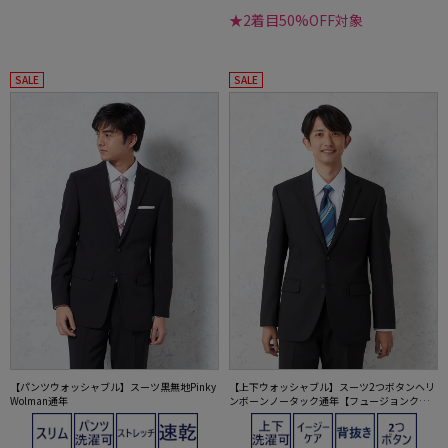
★2着目50%OFF対象
SALE
SALE
【パンツウォッシャブル】スーツ黒無地Pinky
【上下ウォッシャブル】スーツ2つボタンヘリ
Wolman通年
ンボーンノータック通年【フュージョンクラ
ブ】