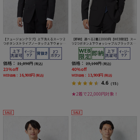
【フュージョンクラブ】上下洗えるスーツ２
【即納】選べる2着22000円【WEB限定】スー
つボタンストライプノータック上下ウォッシ
ツ2つボタン上下ウォッシャブルブラックスト
ャブル通年ポリエステル100%
ライプ
価格：
価格：
21,890円
23,100円
(税込)
(税込)
23%off
40%off
16,900円
13,900円
WEB価格：
(税込)
WEB価格：
(税込)
4.6
（15）
★2着で22,000円対象！
SALE
SALE