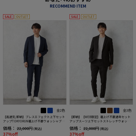
RECOMMEND ITEM
SALE
OUTLET
SALE
OUTLET
全2色
全3色
【高通気/即納】ブレスエフェクト上下セット
【即納】【WEB限定】裾上げ不要通年セット
アップTOKYORUN裾上げ不要ウォッシャブル
アップスーツ上下セットストレッチウォッシ
ストレッチブレスエフェクト生地背抜き2ボタ
ャブル【TOKYORUN】
価格：
価格：
22,000円
22,000円
(税込)
(税込)
ンジャケットウエストシャーリングノータッ
37%off
37%off
クパンツ