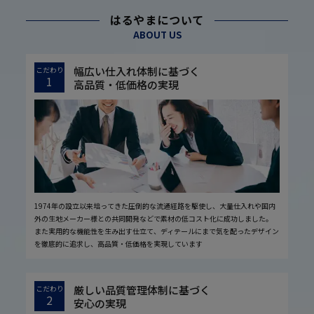
はるやまについて
ABOUT US
幅広い仕入れ体制に基づく
こだわり
1
高品質・低価格の実現
1974年の設立以来培ってきた圧倒的な流通経路を駆使し、大量仕入れや国内
外の生地メーカー様との共同開発などで素材の低コスト化に成功しました。
また実用的な機能性を生み出す仕立て、ディテールにまで気を配ったデザイン
を徹底的に追求し、高品質・低価格を実現しています
厳しい品質管理体制に基づく
こだわり
2
安心の実現