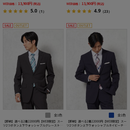
13,900円
13,900円
WEB価格：
(税込)
WEB価格：
(税込)
5.0
4.9
（1）
（23）
SALE
OUTLET
SALE
OUTLET
全1色
全1色
【即納】選べる2着22000円【WEB限定】スー
【即納】選べる2着22000円【WEB限定】スー
ツ2つボタン上下ウォッシャブルグレーストラ
ツ2つボタン上下ウォッシャブルネイビーチェ
イプ
ック