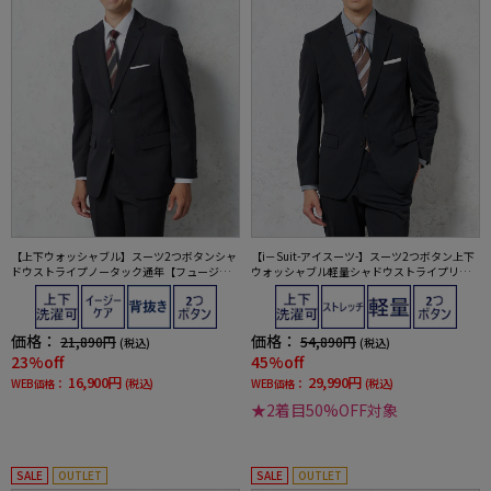
【上下ウォッシャブル】スーツ2つボタンシャ
【i－Suit-アイスーツ-】スーツ2つボタン上下
ドウストライプノータック通年【フュージョ
ウォッシャブル軽量シャドウストライプリッ
ンクラブ】
ケンバッカー春夏
価格：
価格：
21,890円
54,890円
(税込)
(税込)
23%off
45%off
16,900円
29,990円
WEB価格：
(税込)
WEB価格：
(税込)
★2着目50%OFF対象
SALE
OUTLET
SALE
OUTLET