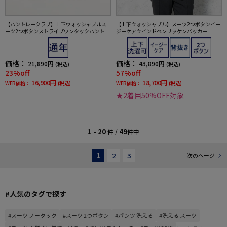
【ハントレークラブ】上下ウォッシャブルス
【上下ウォッシャブル】スーツ2つボタンイー
ーツ2つボタンストライプワンタックハントレ
ジーケアウインドペンリッケンバッカー
ークラブ通年
価格：
価格：
21,890円
43,890円
(税込)
(税込)
23%off
57%off
16,900円
18,700円
WEB価格：
(税込)
WEB価格：
(税込)
★2着目50%OFF対象
1 - 20
49
件 /
件中
1
2
3
次のページ
#人気のタグで探す
#スーツ ノータック
#スーツ 2つボタン
#パンツ 洗える
#洗える スーツ