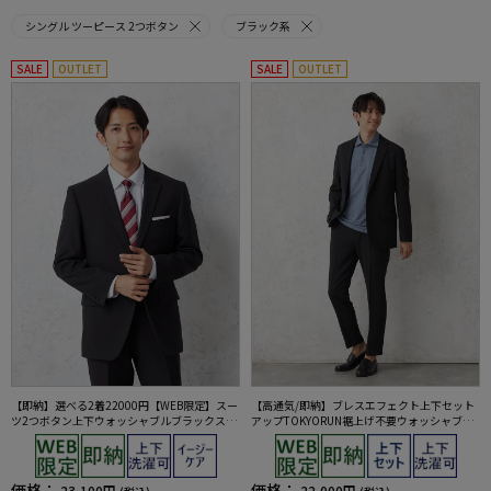
シングル ツーピース 2つボタン
ブラック系
SALE
OUTLET
SALE
OUTLET
【即納】選べる2着22000円【WEB限定】スー
【高通気/即納】ブレスエフェクト上下セット
ツ2つボタン上下ウォッシャブルブラックスト
アップTOKYORUN裾上げ不要ウォッシャブル
ライプ3シーズン対応
ストレッチブレスエフェクト生地背抜き2ボタ
ンジャケットウエストシャーリングノータッ
クパンツ
価格：
価格：
23,100円
22,000円