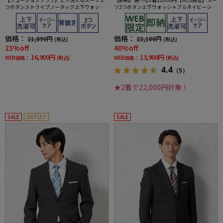
つボタンストライプノータック上下ウォッシ
ツ2つボタン上下ウォッシャブルネイビーシャ
ャブル通年ポリエステル100%
ドウストライプ
価格：
価格：
21,890円
23,100円
(税込)
(税込)
23%off
40%off
16,900円
13,900円
WEB価格：
(税込)
WEB価格：
(税込)
4.4
（5）
★2着で22,000円対象！
SALE
OUTLET
SALE