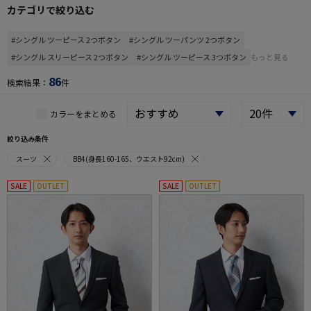
カテゴリで絞り込む
#シングル ツーピース 2つボタン
#シングル ツーパンツ 2つボタン
#シングル スリーピース 2つボタン
#シングル ツーピース 3つボタン
もっと見る
86
検索結果：
件
カラーをまとめる
絞り込み条件
スーツ
BB4(身長160-165、ウエスト92cm)
SALE
OUTLET
SALE
OUTLET