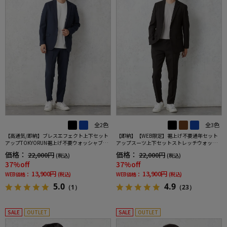
全2色
全3色
【高通気/即納】ブレスエフェクト上下セット
【即納】【WEB限定】裾上げ不要通年セット
アップTOKYORUN裾上げ不要ウォッシャブル
アップスーツ上下セットストレッチウォッシ
ストレッチブレスエフェクト生地背抜き2ボタ
ャブル【TOKYORUN】
価格：
価格：
22,000円
22,000円
(税込)
(税込)
ンジャケットウエストシャーリングノータッ
37%off
37%off
クパンツ
13,900円
13,900円
WEB価格：
(税込)
WEB価格：
(税込)
5.0
4.9
（1）
（23）
SALE
OUTLET
SALE
OUTLET