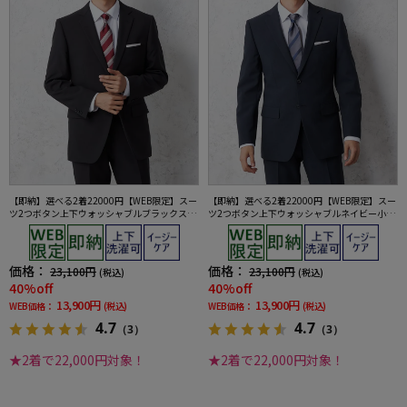
【即納】選べる2着22000円【WEB限定】スー
【即納】選べる2着22000円【WEB限定】スー
ツ2つボタン上下ウォッシャブルブラックスト
ツ2つボタン上下ウォッシャブルネイビー小柄
ライプ3シーズン対応
3シーズン対応
価格：
価格：
23,100円
23,100円
(税込)
(税込)
40%off
40%off
13,900円
13,900円
WEB価格：
(税込)
WEB価格：
(税込)
4.7
4.7
（3）
（3）
★2着で22,000円対象！
★2着で22,000円対象！