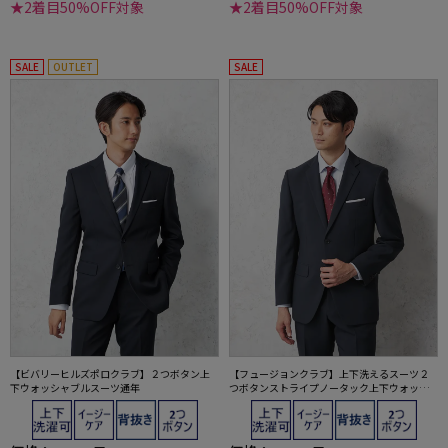
★2着目50%OFF対象
★2着目50%OFF対象
SALE
OUTLET
SALE
【ビバリーヒルズポロクラブ】２つボタン上
【フュージョンクラブ】上下洗えるスーツ２
下ウォッシャブルスーツ通年
つボタンストライプノータック上下ウォッシ
ャブル通年ポリエステル100%