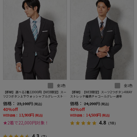
全1色
全1色
【即納】選べる2着22000円【WEB限定】スー
【即納】【WEB限定】スーツ2つボタン4WAY
ツ2つボタン上下ウォッシャブルグレーストラ
ストレッチ織柄チャコールグレー通年
イプ
価格：
価格：
23,100円
24,200円
(税込)
(税込)
40%off
40%off
13,900円
14,500円
WEB価格：
(税込)
WEB価格：
(税込)
4.8
★2着で22,000円対象！
（10）
4.3
（7）