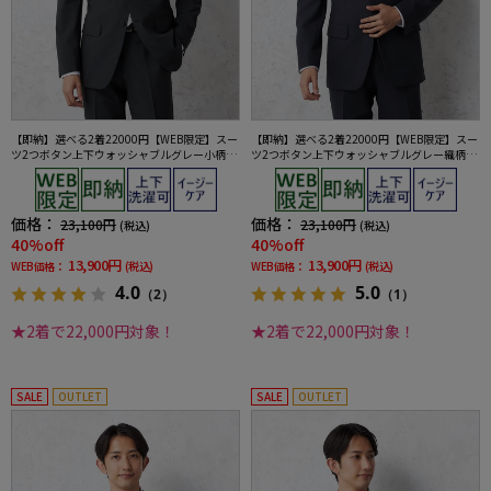
【即納】選べる2着22000円【WEB限定】スー
【即納】選べる2着22000円【WEB限定】スー
ツ2つボタン上下ウォッシャブルグレー小柄3
ツ2つボタン上下ウォッシャブルグレー織柄無
シーズン対応
地3シーズン対応
価格：
価格：
23,100円
23,100円
(税込)
(税込)
40%off
40%off
13,900円
13,900円
WEB価格：
(税込)
WEB価格：
(税込)
4.0
5.0
（2）
（1）
★2着で22,000円対象！
★2着で22,000円対象！
SALE
OUTLET
SALE
OUTLET