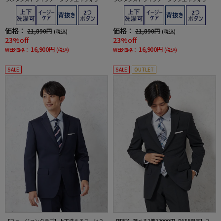
ャブル通年ポリエステル100%
ャブル通年ポリエステル100%
価格：
価格：
21,890円
21,890円
(税込)
(税込)
23%off
23%off
16,900円
16,900円
WEB価格：
(税込)
WEB価格：
(税込)
SALE
SALE
OUTLET
【フュージョンクラブ】上下洗えるスーツ２
【即納】選べる2着22000円【WEB限定】スー