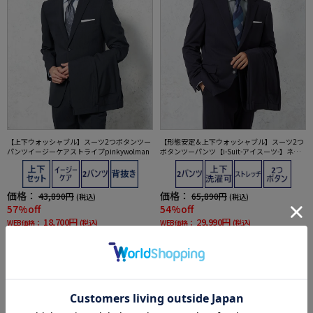
【上下ウォッシャブル】スーツ2つボタンツー
【形態安定＆上下ウォッシャブル】スーツ2つ
パンツイージーケアストライプpinkywolman
ボタンツーパンツ【i-Suit-アイスーツ-】ネイ
ビーシャドウストライプリッケンバッカー通
年
価格：
価格：
43,890円
65,890円
(税込)
(税込)
57%off
54%off
18,700円
29,990円
WEB価格：
(税込)
WEB価格：
(税込)
5.0
5.0
（2）
（1）
★2着目50%OFF対象
★2着目50%OFF対象
SALE
OUTLET
SALE
OUTLET