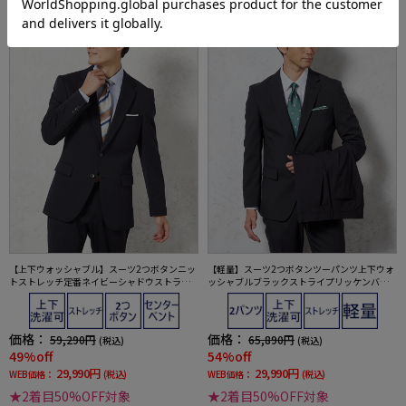
【上下ウォッシャブル】スーツ2つボタンニッ
【軽量】スーツ2つボタンツーパンツ上下ウォ
トストレッチ定番ネイビーシャドウストライ
ッシャブルブラックストライプリッケンバッ
プリッケンバッカー【i-Suit-アイスーツ-】通
カー春夏
年
価格：
価格：
59,290円
65,890円
(税込)
(税込)
49%off
54%off
29,990円
29,990円
WEB価格：
(税込)
WEB価格：
(税込)
★2着目50%OFF対象
★2着目50%OFF対象