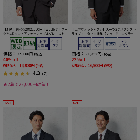
【即納】選べる2着22000円【WEB限定】スー
【上下ウォッシャブル】スーツ2つボタンスト
ツ2つボタン上下ウォッシャブルグレーストラ
ライプノータック通年【フュージョンクラ
イプ
ブ】
価格：
価格：
23,100円
21,890円
(税込)
(税込)
40%off
23%off
13,900円
16,900円
WEB価格：
(税込)
WEB価格：
(税込)
4.3
（7）
★2着で22,000円対象！
SALE
SALE