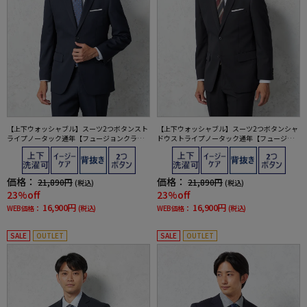
【上下ウォッシャブル】スーツ2つボタンスト
【上下ウォッシャブル】スーツ2つボタンシャ
ライプノータック通年【フュージョンクラ
ドウストライプノータック通年【フュージョ
ブ】
ンクラブ】
価格：
価格：
21,890円
21,890円
(税込)
(税込)
23%off
23%off
16,900円
16,900円
WEB価格：
(税込)
WEB価格：
(税込)
SALE
OUTLET
SALE
OUTLET