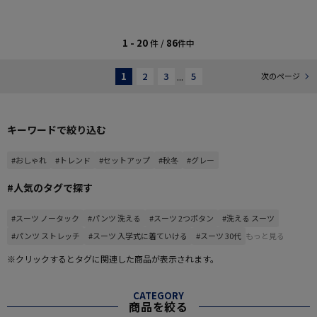
1 - 20
86
件 /
件中
1
2
3
...
5
次のページ
キーワードで絞り込む
#おしゃれ
#トレンド
#セットアップ
#秋冬
#グレー
#人気のタグで探す
#スーツ ノータック
#パンツ 洗える
#スーツ 2つボタン
#洗える スーツ
#パンツ ストレッチ
#スーツ 入学式に着ていける
#スーツ 30代
もっと見る
※クリックするとタグに関連した商品が表示されます。
CATEGORY
商品を絞る