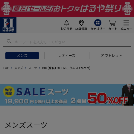
お知らせ
店舗情報
カテゴリー
カート
メニュー
 ギフトにおすすめ
#セットアップ スーツ
#長袖 ワイシャツ
#スー
メンズ
レディース
アウトレット
TOP
メンズ
スーツ
BB4(身長160-165、ウエスト92cm)
メンズスーツ