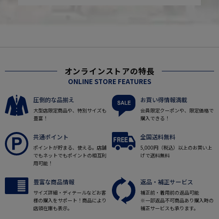
オンラインストアの特長
ONLINE STORE FEATURES
圧倒的な品揃え
お買い得情報満載
大型店限定商品や、特別サイズも
会員限定クーポンや、限定価格で
豊富！
購入できる！
共通ポイント
全国送料無料
ポイントが貯まる、使える。店舗
5,000円（税込）以上のお買い上
でもネットでもポイントの相互利
げで送料無料
用可能！
豊富な商品情報
返品・補正サービス
サイズ詳細・ディテールなどお客
補正前・着用前の返品可能
様の購入をサポート！商品により
※一部返品不可商品あり購入時の
店頭在庫も表示。
補正サービスも承ります。