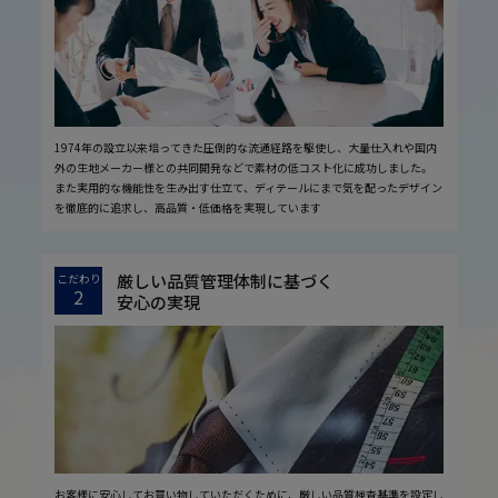
1974年の設立以来培ってきた圧倒的な流通経路を駆使し、大量仕入れや国内
外の生地メーカー様との共同開発などで素材の低コスト化に成功しました。
また実用的な機能性を生み出す仕立て、ディテールにまで気を配ったデザイン
を徹底的に追求し、高品質・低価格を実現しています
厳しい品質管理体制に基づく
こだわり
2
安心の実現
お客様に安心してお買い物していただくために、厳しい品質検査基準を設定し