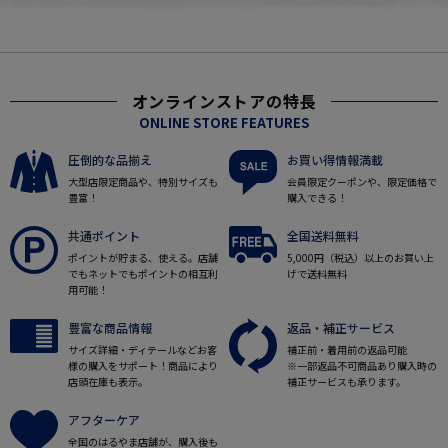
オンラインストアの特長
ONLINE STORE FEATURES
圧倒的な品揃え
お買い得情報満載
大型店限定商品や、特別サイズも
会員限定クーポンや、限定価格で
豊富！
購入できる！
共通ポイント
全国送料無料
ポイントが貯まる、使える。店舗
5,000円（税込）以上のお買い上
でもネットでもポイントの相互利
げで送料無料
用可能！
豊富な商品情報
返品・補正サービス
サイズ詳細・ディテールなどお客
補正前・着用前の返品可能
様の購入をサポート！商品により
※一部返品不可商品あり購入時の
店頭在庫も表示。
補正サービスも承ります。
アフターケア
全国のはるやま店舗が、購入後も