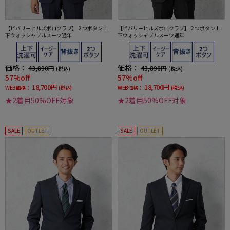
【ビバリーヒルズポロクラブ】２つボタン上
【ビバリーヒルズポロクラブ】２つボタン上
下ウォッシャブルスーツ通年
下ウォッシャブルスーツ通年
価格：
価格：
43,890円
43,890円
(税込)
(税込)
57%off
57%off
18,700円
18,700円
WEB価格：
(税込)
WEB価格：
(税込)
★2着目50%OFF対象
★2着目50%OFF対象
SALE
OUTLET
SALE
OUTLET