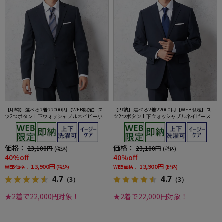
【即納】選べる2着22000円【WEB限定】スー
【即納】選べる2着22000円【WEB限定】スー
ツ2つボタン上下ウォッシャブルネイビー小柄
ツ2つボタン上下ウォッシャブルネイビースト
3シーズン対応
ライプ3シーズン対応
価格：
価格：
23,100円
23,100円
(税込)
(税込)
40%off
40%off
13,900円
13,900円
WEB価格：
(税込)
WEB価格：
(税込)
4.7
4.7
（3）
（3）
★2着で22,000円対象！
★2着で22,000円対象！