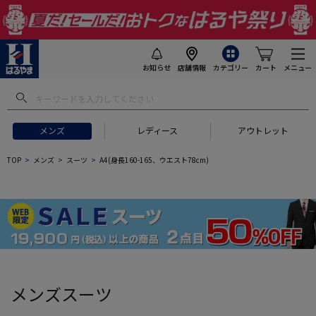
お知らせ
店舗情報
カテゴリー
カート
メニュー
 ギフトにおすすめ
#セットアップ スーツ
#長袖 ワイシャツ
#スー
メンズ
レディース
アウトレット
TOP
メンズ
スーツ
A4(身長160-165、ウエスト78cm)
メンズスーツ