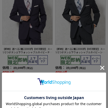
【即納】選べる2着22000円【WEB限定】スー
【即納】選べる2着22000円【WEB限定】スー
ツ2つボタン上下ウォッシャブルネイビーチェ
ツ2つボタン上下ウォッシャブルネイビーシャ
ック
ドウストライプ
価格：
価格：
23,100円
23,100円
(税込)
(税込)
40%off
40%off
13,900円
13,900円
WEB価格：
(税込)
WEB価格：
(税込)
5.0
4.4
（3）
（5）
★2着で22,000円対象！
★2着で22,000円対象！
SALE
SALE