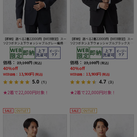
【即納】選べる2着22000円【WEB限定】スー
【即納】選べる2着22000円【WEB限定】スー
ツ2つボタン上下ウォッシャブルグレー織柄無
ツ2つボタン上下ウォッシャブルブラックスト
地3シーズン対応
ライプ3シーズン対応
価格：
価格：
23,100円
23,100円
(税込)
(税込)
40%off
40%off
13,900円
13,900円
WEB価格：
(税込)
WEB価格：
(税込)
5.0
4.7
（1）
（3）
★2着で22,000円対象！
★2着で22,000円対象！
SALE
OUTLET
SALE
OUTLET