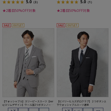
5.0
5.0
（3）
（1）
★2着目50%OFF対象
★2着目50%OFF対象
SALE
OUTLET
SALE
OUTLET
【ウォッシャブル】スリーピーススーツ【ner
【ビバリーヒルズポロクラブ】２つボタン上
o/スリムデザイン】ウール混2つボタンノータ
下ウォッシャブルスーツ通年
ックストライプ