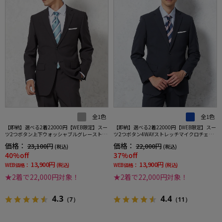
全1色
全1色
【即納】選べる2着22000円【WEB限定】スー
【即納】選べる2着22000円【WEB限定】スー
ツ2つボタン上下ウォッシャブルグレーストラ
ツ2つボタン4WAYストレッチマイクロチェッ
イプ
クネイビー
価格：
価格：
23,100円
22,000円
(税込)
(税込)
40%off
37%off
13,900円
13,900円
WEB価格：
(税込)
WEB価格：
(税込)
★2着で22,000円対象！
★2着で22,000円対象！
4.3
4.4
（7）
（11）