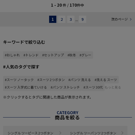
1 - 20
170
件 /
件中
1
2
3
...
9
次のページ
キーワードで絞り込む
#おしゃれ
#トレンド
#セットアップ
#秋冬
#グレー
#人気のタグで探す
#スーツ ノータック
#スーツ 2つボタン
#パンツ 洗える
#洗える スーツ
#スーツ 入学式に着ていける
#パンツ ストレッチ
#スーツ 30代
もっと見る
※クリックするとタグに関連した商品が表示されます。
CATEGORY
商品を絞る
シングル ツーピース 2つボタン
シングル ツーパンツ 2つボタン