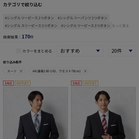
カテゴリで絞り込む
#シングル ツーピース 2つボタン
#シングル ツーパンツ 2つボタン
#シングル スリーピース 2つボタン
#シングル ツーピース 3つボタン
もっと見る
170
検索結果：
件
カラーをまとめる
絞り込み条件
スーツ
A4(身長160-165、ウエスト78cm)
SALE
OUTLET
SALE
OUTLET