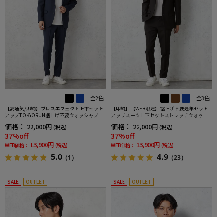
全2色
全3色
【高通気/即納】ブレスエフェクト上下セット
【即納】【WEB限定】裾上げ不要通年セット
アップTOKYORUN裾上げ不要ウォッシャブル
アップスーツ上下セットストレッチウォッシ
ストレッチブレスエフェクト生地背抜き2ボタ
ャブル【TOKYORUN】
価格：
価格：
22,000円
22,000円
(税込)
(税込)
ンジャケットウエストシャーリングノータッ
37%off
37%off
クパンツ
13,900円
13,900円
WEB価格：
(税込)
WEB価格：
(税込)
5.0
4.9
（1）
（23）
SALE
OUTLET
SALE
OUTLET