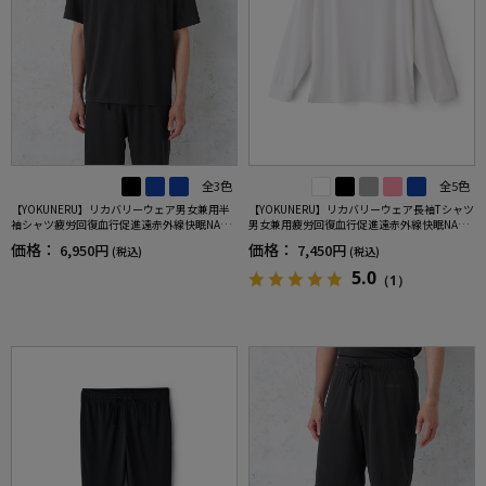
全3色
全5色
【YOKUNERU】リカバリーウェア男女兼用半
【YOKUNERU】リカバリーウェア長袖Tシャツ
袖シャツ疲労回復血行促進遠赤外線快眠NANO
男女兼用疲労回復血行促進遠赤外線快眠NANO
MIX(R)【一般医療機器】SS～LLサイズ
MIX(R)【一般医療機器】SS～LLサイズ
価格：
価格：
6,950円
7,450円
(税込)
(税込)
5.0
（1）