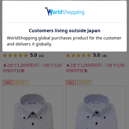
【即納】WEB限定【完全ノーアイロン】半袖
【即納】WEB限定【完全ノーアイロン】半袖
アイシャツボタンダウンストレッチ織柄無地i-
アイシャツボタンダウンストレッチ織柄無地i-
shirtワイシャツ春夏
shirtワイシャツ春夏
価格：
価格：
6,259円
6,259円
(税込)
(税込)
30%off
30%off
4,390円
4,390円
WEB価格：
(税込)
WEB価格：
(税込)
5.0
5.0
（4）
（4）
★2点で1,000円OFF／3点で3,00
★2点で1,000円OFF／3点で3,00
0円OFF対象
0円OFF対象
SALE
OUTLET
SALE
OUTLET