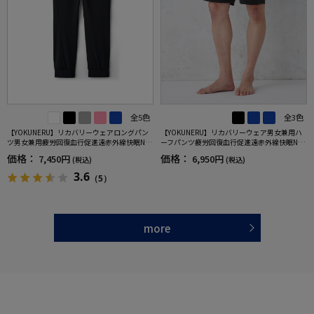
全5色
全3色
【YOKUNERU】リカバリーウェアロングパン
【YOKUNERU】リカバリーウェア男女兼用ハ
ツ男女兼用疲労回復血行促進遠赤外線快眠NA
ーフパンツ疲労回復血行促進遠赤外線快眠NA
NOMIX(R)【一般医療機器】SS～LLサイズ
NOMIX(R)【一般医療機器】SS～LLサイズ
価格：
価格：
7,450円
6,950円
(税込)
(税込)
3.6
（5）
more