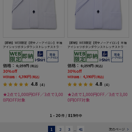
【即納】WEB限定【完全ノーアイロン】半袖
【即納】WEB限定【完全ノーアイロン】半袖
アイシャツボタンダウンストレッチストライ
アイシャツボタンダウンストレッチストライ
プi-shirtワイシャツ春夏
プi-shirtワイシャツ春夏
価格：
価格：
6,259円
6,259円
(税込)
(税込)
30%off
30%off
4,390円
4,390円
WEB価格：
(税込)
WEB価格：
(税込)
4.8
4.8
（4）
（4）
★2点で1,000円OFF／3点で3,00
★2点で1,000円OFF／3点で3,00
0円OFF対象
0円OFF対象
1 - 20
819
件 /
件中
1
2
3
...
41
次のページ