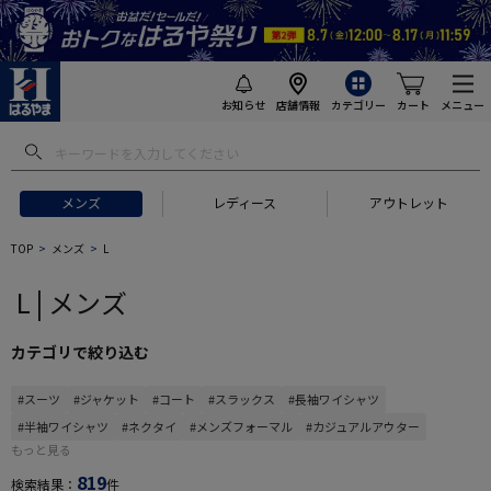
お知らせ
店舗情報
カテゴリー
カート
メニュー
 ギフトにおすすめ
#セットアップ スーツ
#長袖 ワイシャツ
#スー
メンズ
レディース
アウトレット
TOP
メンズ
L
L | メンズ
カテゴリで絞り込む
#スーツ
#ジャケット
#コート
#スラックス
#長袖ワイシャツ
#半袖ワイシャツ
#ネクタイ
#メンズフォーマル
#カジュアルアウター
もっと見る
819
検索結果：
件