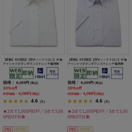
【即納】WEB限定【完全ノーアイロン】半袖
【即納】WEB限定【完全ノーアイロン】半袖
アイシャツボタンダウンストレッチ織柄無地i-
アイシャツボタンダウンストレッチ織柄無地i-
shirtワイシャツ春夏
shirtワイシャツ春夏
価格：
価格：
6,259円
6,259円
(税込)
(税込)
30%off
30%off
4,390円
4,390円
WEB価格：
(税込)
WEB価格：
(税込)
4.6
4.6
（5）
（5）
★2点で1,000円OFF／3点で3,00
★2点で1,000円OFF／3点で3,00
0円OFF対象
0円OFF対象
SALE
OUTLET
SALE
OUTLET