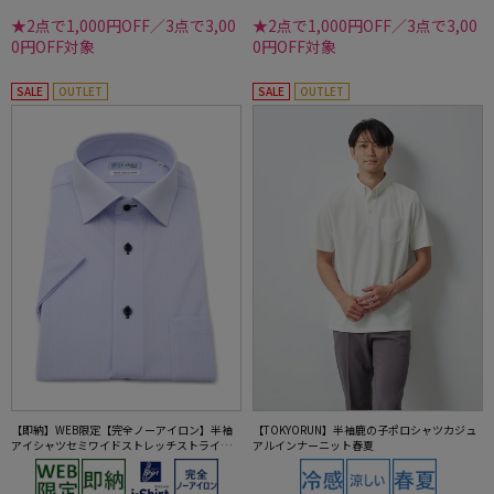
★2点で1,000円OFF／3点で3,00
★2点で1,000円OFF／3点で3,00
0円OFF対象
0円OFF対象
SALE
OUTLET
SALE
OUTLET
【即納】WEB限定【完全ノーアイロン】半袖
【TOKYORUN】半袖鹿の子ポロシャツカジュ
アイシャツセミワイドストレッチストライプi-
アルインナーニット春夏
shirtワイシャツ春夏