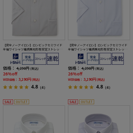
【完全ノーアイロン】ロンビックセミワイド
【完全ノーアイロン】ロンビックセミワイド
半袖ワイシャツ織柄無地形態安定ストレッチ
半袖ワイシャツ織柄無地形態安定ストレッチ
吸汗速乾ワイシャツ春夏
吸汗速乾ワイシャツ春夏
価格：
価格：
4,290円
4,290円
(税込)
(税込)
26%off
26%off
3,190円
3,190円
WEB価格：
(税込)
WEB価格：
(税込)
4.8
4.8
（4）
（4）
SALE
OUTLET
SALE
OUTLET