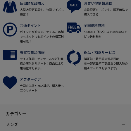
圧倒的な品揃え
お買い得情報満載
大型店限定商品や、特別サイズも
会員限定クーポンや、限定価格で
豊富！
購入できる！
共通ポイント
全国送料無料
ポイントが貯まる、使える。店舗
5,000円（税込）以上のお買い上
でもネットでもポイントの相互利
げで送料無料
用可能！
豊富な商品情報
返品・補正サービス
サイズ詳細・ディテールなどお客
補正前・着用前の返品可能
様の購入をサポート！商品により
※一部返品不可商品あり購入時の
店頭在庫も表示。
補正サービスも承ります。
アフターケア
全国のはるやま店舗が、購入後も
安心サポート
カテゴリー
メンズ