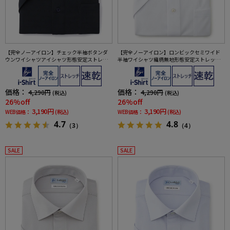
【完全ノーアイロン】チェック半袖ボタンダ
【完全ノーアイロン】ロンビックセミワイド
ウンワイシャツアイシャツ形態安定ストレッ
半袖ワイシャツ織柄無地形態安定ストレッチ
チ吸水速乾春夏
吸汗速乾ワイシャツ春夏
価格：
価格：
4,290円
4,290円
(税込)
(税込)
26%off
26%off
3,190円
3,190円
WEB価格：
(税込)
WEB価格：
(税込)
4.7
4.8
（3）
（4）
SALE
SALE