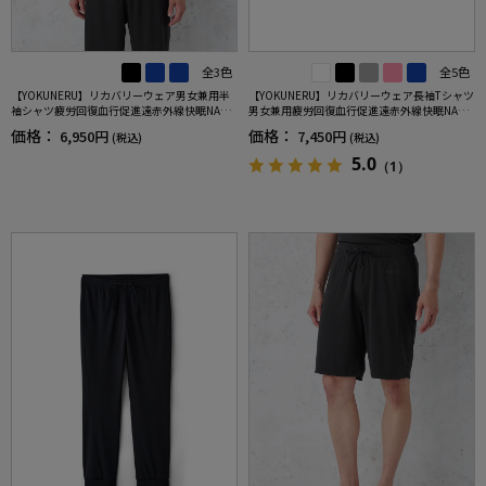
全3色
全5色
【YOKUNERU】リカバリーウェア男女兼用半
【YOKUNERU】リカバリーウェア長袖Tシャツ
袖シャツ疲労回復血行促進遠赤外線快眠NANO
男女兼用疲労回復血行促進遠赤外線快眠NANO
MIX(R)【一般医療機器】SS～LLサイズ
MIX(R)【一般医療機器】SS～LLサイズ
価格：
価格：
6,950円
7,450円
(税込)
(税込)
5.0
（1）