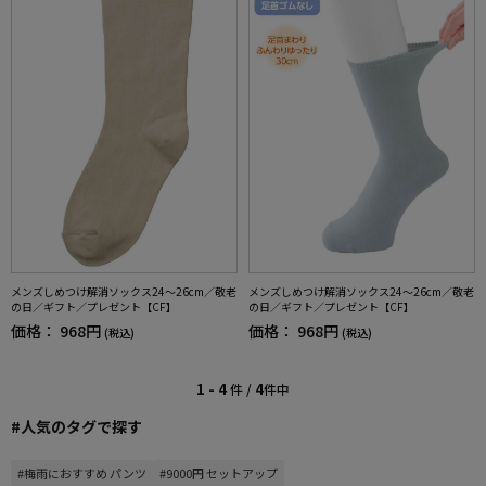
メンズしめつけ解消ソックス24～26cm／敬老
メンズしめつけ解消ソックス24～26cm／敬老
の日／ギフト／プレゼント【CF】
の日／ギフト／プレゼント【CF】
価格：
968円
価格：
968円
(税込)
(税込)
1 - 4
4
件 /
件中
#人気のタグで探す
#梅雨におすすめ パンツ
#9000円 セットアップ