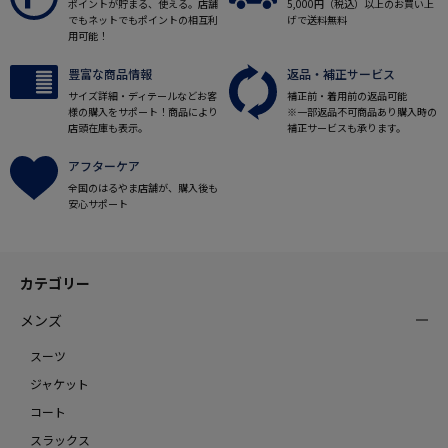
ポイントが貯まる、使える。店舗
5,000円（税込）以上のお買い上
でもネットでもポイントの相互利
げで送料無料
用可能！
豊富な商品情報
返品・補正サービス
サイズ詳細・ディテールなどお客
補正前・着用前の返品可能
様の購入をサポート！商品により
※一部返品不可商品あり購入時の
店頭在庫も表示。
補正サービスも承ります。
アフターケア
全国のはるやま店舗が、購入後も
安心サポート
カテゴリー
メンズ
スーツ
ジャケット
コート
スラックス