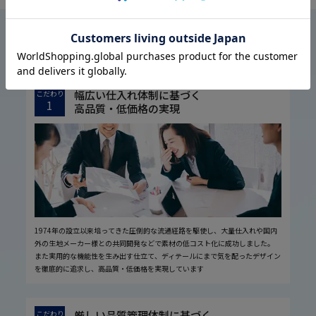
はるやまについて
ABOUT US
幅広い仕入れ体制に基づく
こだわり
1
高品質・低価格の実現
1974年の設立以来培ってきた圧倒的な流通経路を駆使し、大量仕入れや国内
外の生地メーカー様との共同開発などで素材の低コスト化に成功しました。
また実用的な機能性を生み出す仕立て、ディテールにまで気を配ったデザイン
を徹底的に追求し、高品質・低価格を実現しています
厳しい品質管理体制に基づく
こだわり