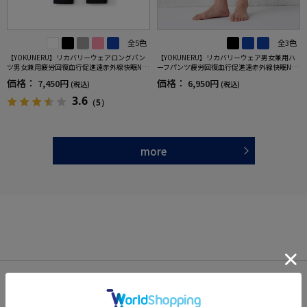
全5色
全3色
【YOKUNERU】リカバリーウェアロングパン
【YOKUNERU】リカバリーウェア男女兼用ハ
ツ男女兼用疲労回復血行促進遠赤外線快眠NA
ーフパンツ疲労回復血行促進遠赤外線快眠NA
NOMIX(R)【一般医療機器】SS～LLサイズ
NOMIX(R)【一般医療機器】SS～LLサイズ
価格：
価格：
7,450円
6,950円
(税込)
(税込)
3.6
（5）
more
OFFICIAL SNS