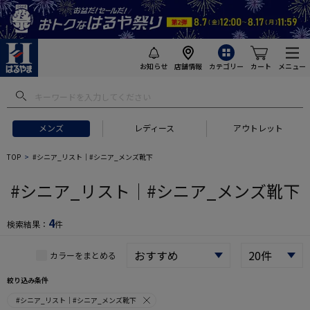
お知らせ
店舗情報
カテゴリー
カート
メニュー
 ギフトにおすすめ
#セットアップ スーツ
#長袖 ワイシャツ
#スー
メンズ
レディース
アウトレット
TOP
#シニア_リスト│#シニア_メンズ靴下
#シニア_リスト│#シニア_メンズ靴下
4
検索結果：
件
カラーをまとめる
絞り込み条件
#シニア_リスト│#シニア_メンズ靴下