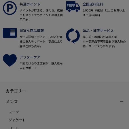
共通ポイント
全国送料無料
ポイントが貯まる、使える。店舗
5,000円（税込）以上のお買い上
でもネットでもポイントの相互利
げで送料無料
用可能！
豊富な商品情報
返品・補正サービス
サイズ詳細・ディテールなどお客
補正前・着用前の返品可能
様の購入をサポート！商品により
※一部返品不可商品あり購入時の
店頭在庫も表示。
補正サービスも承ります。
アフターケア
全国のはるやま店舗が、購入後も
安心サポート
カテゴリー
メンズ
スーツ
ジャケット
コート