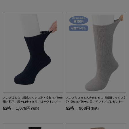
メンズゴムなし幅広ソックス24～26cm／紳士
メンズちょっと大きめしめつけ解消ソックス2
用／靴下／履き口ゆったり／はきやすい／介
7～29cm／敬老の日／ギフト／プレゼント【C
護／シルク混／日本製／敬老の日／ギフト／
F】
価格：
1,078円
価格：
968円
(税込)
(税込)
プレゼント【CF】