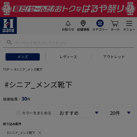
お知らせ
店舗情報
カテゴリー
カート
メニュー
 ギフトにおすすめ
#セットアップ スーツ
#長袖 ワイシャツ
#スー
メンズ
レディース
アウトレット
TOP
#シニア_メンズ靴下
#シニア_メンズ靴下
30
検索結果：
件
カラーをまとめる
絞り込み条件
#シニア_メンズ靴下