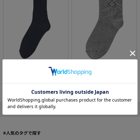
メンズちょっと大きめしめつけ解消ソックス2
メンズ足首ゆったり名前の書けるソックス24
7～29cm／敬老の日／ギフト／プレゼント【C
～26cm／敬老の日／ギフト／プレゼント【C
F】
F】
価格：
968円
価格：
968円
(税込)
(税込)
1 - 20
30
件 /
件中
1
2
次のページ
#人気のタグで探す