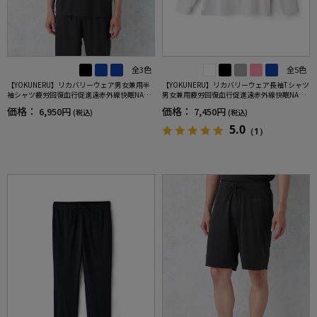
全3色
全5色
【YOKUNERU】リカバリーウェア男女兼用半
【YOKUNERU】リカバリーウェア長袖Tシャツ
袖シャツ疲労回復血行促進遠赤外線快眠NANO
男女兼用疲労回復血行促進遠赤外線快眠NANO
MIX(R)【一般医療機器】SS～LLサイズ
MIX(R)【一般医療機器】SS～LLサイズ
価格：
価格：
6,950円
7,450円
(税込)
(税込)
5.0
（1）