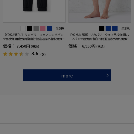
全5色
全3色
【YOKUNERU】リカバリーウェアロングパン
【YOKUNERU】リカバリーウェア男女兼用ハ
ツ男女兼用疲労回復血行促進遠赤外線快眠NA
ーフパンツ疲労回復血行促進遠赤外線快眠NA
NOMIX(R)【一般医療機器】SS～LLサイズ
NOMIX(R)【一般医療機器】SS～LLサイズ
価格：
価格：
7,450円
6,950円
(税込)
(税込)
3.6
（5）
more