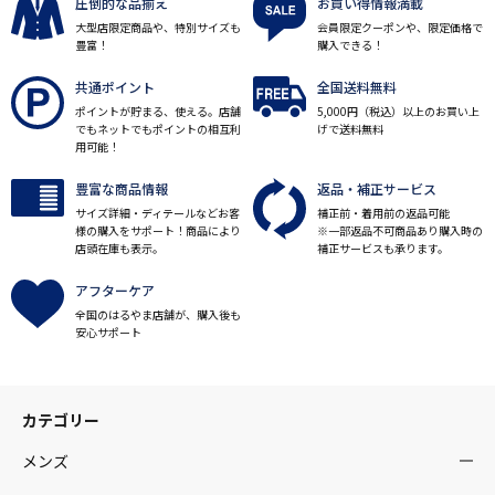
圧倒的な品揃え
お買い得情報満載
大型店限定商品や、特別サイズも
会員限定クーポンや、限定価格で
豊富！
購入できる！
共通ポイント
全国送料無料
ポイントが貯まる、使える。店舗
5,000円（税込）以上のお買い上
でもネットでもポイントの相互利
げで送料無料
用可能！
豊富な商品情報
返品・補正サービス
サイズ詳細・ディテールなどお客
補正前・着用前の返品可能
様の購入をサポート！商品により
※一部返品不可商品あり購入時の
店頭在庫も表示。
補正サービスも承ります。
アフターケア
全国のはるやま店舗が、購入後も
安心サポート
カテゴリー
メンズ