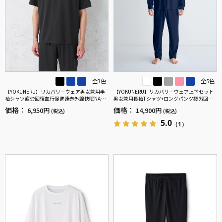
全3色
全5色
【YOKUNERU】リカバリーウェア男女兼用半
【YOKUNERU】リカバリーウェア上下セット
袖シャツ疲労回復血行促進遠赤外線快眠NANO
男女兼用長袖Tシャツ+ロングパンツ疲労回復
MIX(R)【一般医療機器】SS～LLサイズ
血行促進遠赤外線快眠NANOMIX(R)【一般医療
価格：
価格：
6,950円
14,900円
(税込)
(税込)
機器】SS～LLサイズ
5.0
（1）