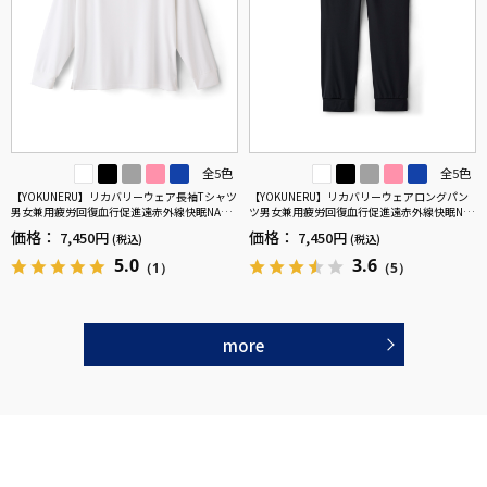
全5色
全5色
【YOKUNERU】リカバリーウェア長袖Tシャツ
【YOKUNERU】リカバリーウェアロングパン
男女兼用疲労回復血行促進遠赤外線快眠NANO
ツ男女兼用疲労回復血行促進遠赤外線快眠NA
MIX(R)【一般医療機器】SS～LLサイズ
NOMIX(R)【一般医療機器】SS～LLサイズ
価格：
価格：
7,450円
7,450円
(税込)
(税込)
5.0
3.6
（1）
（5）
more