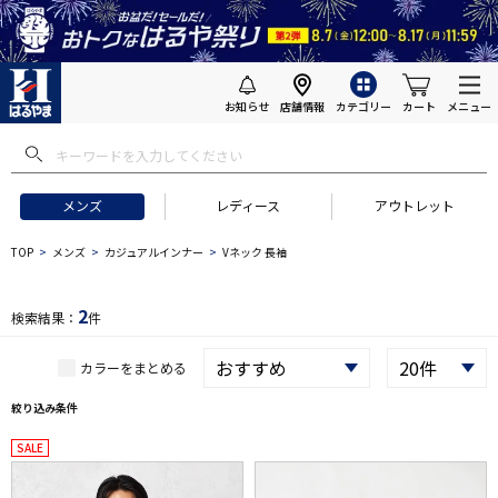
お知らせ
店舗情報
カテゴリー
カート
メニュー
 ギフトにおすすめ
#セットアップ スーツ
#長袖 ワイシャツ
#スー
メンズ
レディース
アウトレット
TOP
メンズ
カジュアルインナー
Vネック 長袖
2
検索結果：
件
カラーをまとめる
絞り込み条件
SALE