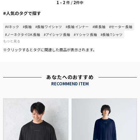
1 - 2
2
件 /
件中
#人気のタグで探す
#Vネック
#長袖
#長袖 ワイシャツ
#長袖 インナー
#綿 長袖
#セーター 長袖
#ノーネクタイOK 長袖
#アイシャツ 長袖
#Ｙシャツ 長袖
#長袖 Tシャツ
もっと見る
※クリックするとタグに関連した商品が表示されます。
あなたへのおすすめ
RECOMMEND ITEM