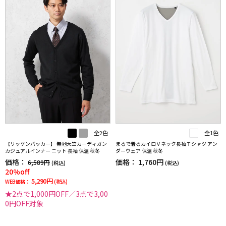
全2色
全1色
【リッケンバッカー】 無地天竺カーディガン
まるで着るカイロＶネック長袖Ｔシャツ アン
カジュアルインナー ニット 長袖 保温 秋冬
ダーウェア 保温 秋冬
価格：
価格：
1,760円
6,589円
(税込)
(税込)
20%off
5,290円
WEB価格：
(税込)
★2点で1,000円OFF／3点で3,00
0円OFF対象