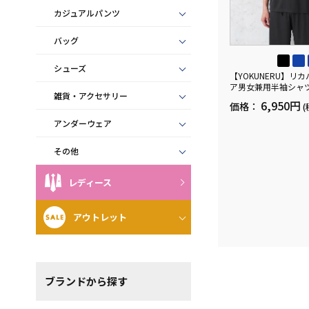
カジュアルパンツ
バッグ
シューズ
【YOKUNERU】リ
ア男女兼用半袖シャ
雑貨・アクセサリー
血行促進遠赤外線快眠N
6,950円
価格：
(
(R)【一般医療機器】
ズ
アンダーウェア
その他
レディース
アウトレット
ブランド
から探す