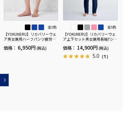
全3色
全5色
【YOKUNERU】リカバリーウェ
【YOKUNERU】リカバリーウェ
ア男女兼用ハーフパンツ疲労回
ア上下セット男女兼用長袖Tシャ
復血行促進遠赤外線快眠NANOM
ツ+ロングパンツ疲労回復血行促
6,950円
14,900円
価格：
価格：
(税込)
(税込)
IX(R)【一般医療機器】SS～LLサ
進遠赤外線快眠NANOMIX(R)【一
イズ
般医療機器】SS～LLサイズ
5.0
（1）