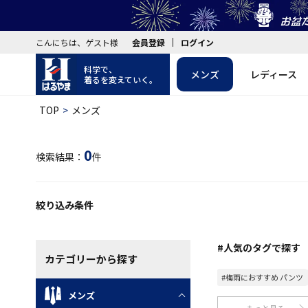
こんにちは、ゲスト様
会員登録
ログイン
科学で、
メンズ
レディース
着るを変えていく。
TOP
メンズ
0
検索結果：
件
絞り込み条件
#人気のタグで探す
カテゴリー
から探す
#梅雨におすすめ パンツ
メンズ