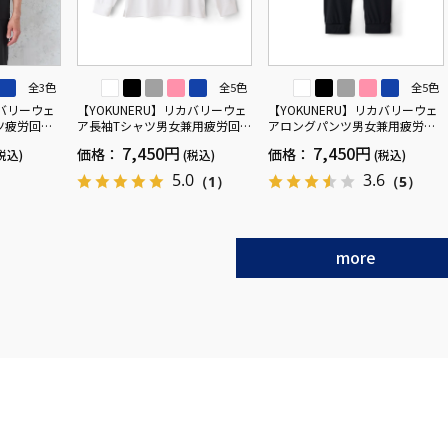
全3色
全5色
全5色
カバリーウェ
【YOKUNERU】リカバリーウェ
【YOKUNERU】リカバリーウェ
ツ疲労回復
ア長袖Tシャツ男女兼用疲労回復
アロングパンツ男女兼用疲労回
ANOMIX
血行促進遠赤外線快眠NANOMIX
復血行促進遠赤外線快眠NANOM
7,450円
7,450円
価格：
価格：
税込)
(税込)
(税込)
SS～LLサイ
(R)【一般医療機器】SS～LLサイ
IX(R)【一般医療機器】SS～LLサ
ズ
イズ
5.0
3.6
（1）
（5）
more