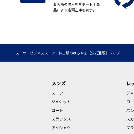
お客様の購入をサポート！商
品により店頭在庫も表示。
スーツ・ビジネススーツ・紳士服のはるやま【公式通販】トップ
メンズ
レ
スーツ
ジャ
ジャケット
コー
コート
パ
スラックス
スカ
アイシャツ
ブラ