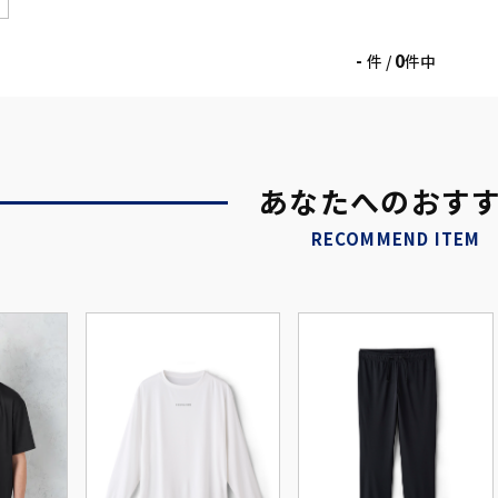
-
0
件 /
件中
あなたへのおす
RECOMMEND ITEM