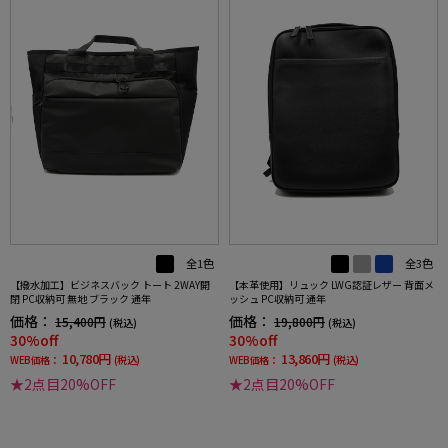
全1色
全3色
【撥水加工】ビジネスバック トート 2WAY開
【本革使用】リュック LWG認証レザー 背面メ
閉 PC収納可 無地 ブラック 通年
ッシュ PC収納可 通年
価格：
価格：
15,400円
19,800円
(税込)
(税込)
30%off
30%off
10,780円
13,860円
WEB価格：
(税込)
WEB価格：
(税込)
★2点目20%OFF
★2点目20%OFF