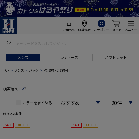
お知らせ
店舗情報
カテゴリー
カート
メニュー
 ギフトにおすすめ
#セットアップ スーツ
#長袖 ワイシャツ
#スー
メンズ
レディース
アウトレット
TOP
メンズ
バッグ
PC収納 PC収納可
2
検索結果：
件
カラーをまとめる
絞り込み条件
SALE
OUTLET
SALE
OUTLET