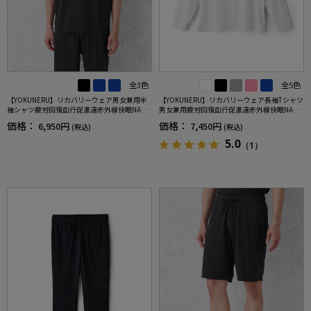
全3色
全5色
【YOKUNERU】リカバリーウェア男女兼用半
【YOKUNERU】リカバリーウェア長袖Tシャツ
袖シャツ疲労回復血行促進遠赤外線快眠NANO
男女兼用疲労回復血行促進遠赤外線快眠NANO
MIX(R)【一般医療機器】SS～LLサイズ
MIX(R)【一般医療機器】SS～LLサイズ
価格：
価格：
6,950円
7,450円
(税込)
(税込)
5.0
（1）