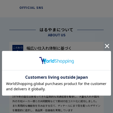
OFFICIAL SNS
はるやまについて
ABOUT US
幅広い仕入れ体制に基づく
こだわり
1
高品質・低価格の実現
1974年の設立以来培ってきた圧倒的な流通経路を駆使し、大量仕入れや国内
外の生地メーカー様との共同開発などで素材の低コスト化に成功しました。
また実用的な機能性を生み出す仕立て、ディテールにまで気を配ったデザイン
を徹底的に追求し、高品質・低価格を実現しています