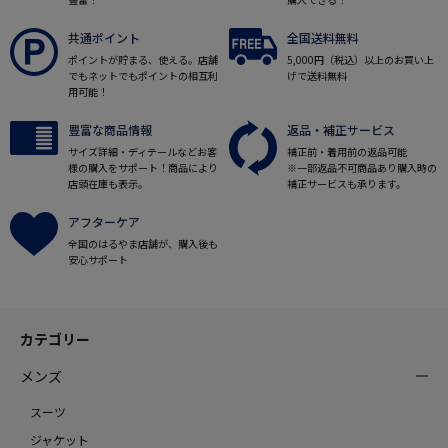
共通ポイント
全国送料無料
ポイントが貯まる、使える。店舗
5,000円（税込）以上のお買い上
でもネットでもポイントの相互利
げで送料無料
用可能！
豊富な商品情報
返品・補正サービス
サイズ詳細・ディテールなどお客
補正前・着用前の返品可能
様の購入をサポート！商品により
※一部返品不可商品あり購入時の
店頭在庫も表示。
補正サービスも承ります。
アフターケア
全国のはるやま店舗が、購入後も
安心サポート
カテゴリー
メンズ
スーツ
ジャケット