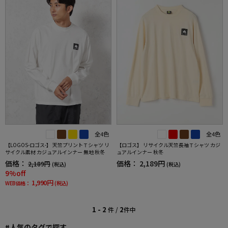
全4色
全4色
【LOGOS-ロゴス-】 天竺プリントＴシャツ リ
【ロゴス】 リサイクル天竺長袖Ｔシャツ カジ
サイクル素材 カジュアルインナー 無地 秋冬
ュアルインナー 秋冬
価格：
価格：
2,189円
2,189円
(税込)
(税込)
9%off
1,990円
WEB価格：
(税込)
1 - 2
2
件 /
件中
#人気のタグで探す