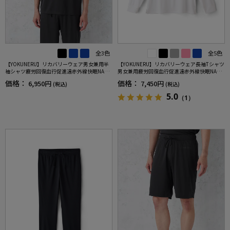
全3色
全5色
【YOKUNERU】リカバリーウェア男女兼用半
【YOKUNERU】リカバリーウェア長袖Tシャツ
袖シャツ疲労回復血行促進遠赤外線快眠NANO
男女兼用疲労回復血行促進遠赤外線快眠NANO
MIX(R)【一般医療機器】SS～LLサイズ
MIX(R)【一般医療機器】SS～LLサイズ
価格：
価格：
6,950円
7,450円
(税込)
(税込)
5.0
（1）