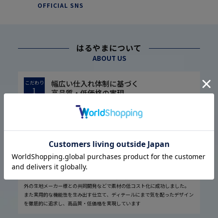
OFFICIAL SNS
はるやまについて
ABOUT US
幅広い仕入れ体制に基づく
こだわり
1
高品質・低価格の実現
1974年の設立以来培ってきた圧倒的な流通経路を駆使し、大量仕入れや国内
外の生地メーカー様との共同開発などで素材の低コスト化に成功しました。
また実用的な機能性を生み出す仕立て、ディテールにまで気を配ったデザイン
を徹底的に追求し、高品質・低価格を実現しています