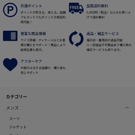
共通ポイント
全国送料無料
ポイントが貯まる、使える。店舗
5,000円（税込）以上のお買い上
でもネットでもポイントの相互利
げで送料無料
用可能！
豊富な商品情報
返品・補正サービス
サイズ詳細・ディテールなどお客
補正前・着用前の返品可能
様の購入をサポート！商品により
※一部返品不可商品あり購入時の
店頭在庫も表示。
補正サービスも承ります。
アフターケア
全国のはるやま店舗が、購入後も
安心サポート
カテゴリー
メンズ
スーツ
ジャケット