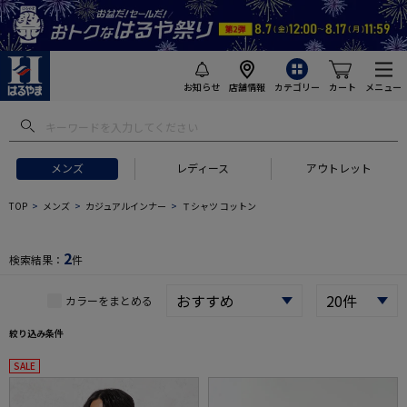
お知らせ
店舗情報
カテゴリー
カート
メニュー
 ギフトにおすすめ
#セットアップ スーツ
#長袖 ワイシャツ
#スー
メンズ
レディース
アウトレット
TOP
メンズ
カジュアルインナー
Ｔシャツ コットン
2
検索結果：
件
カラーをまとめる
絞り込み条件
SALE