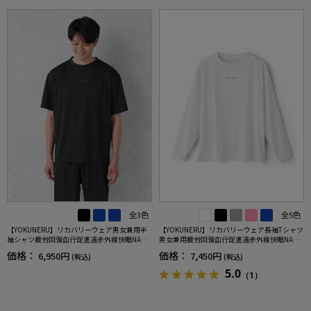
全3色
全5色
【YOKUNERU】リカバリーウェア男女兼用半
【YOKUNERU】リカバリーウェア長袖Tシャツ
袖シャツ疲労回復血行促進遠赤外線快眠NANO
男女兼用疲労回復血行促進遠赤外線快眠NANO
MIX(R)【一般医療機器】SS～LLサイズ
MIX(R)【一般医療機器】SS～LLサイズ
価格：
価格：
6,950円
7,450円
(税込)
(税込)
5.0
（1）