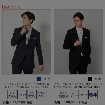
SALE
OUTLET
全1色
全1色
【上下ウォッシャブル】スーツ 2つボタン ニ
[礼服]【ウエストアジャスター仕様】フォーマ
ット ストレッチ 定番 ネイビー シャドウストラ
ル 2つボタン ウール混 黒無地 STOVEL&MASO
イプ リッケンバッカー【i-Suit-アイスーツ-】
N 通年 礼服【定番】
通年
価格：
価格：
108,900円
59,290円
(税込)
(税込)