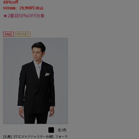
49%off
29,990円
WEB価格：
(税込)
★2着目50%OFF対象
SALE
OUTLET
全1色
[礼服]【ウエストアジャスター仕様】フォーマ