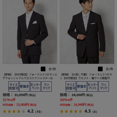
全1色
全1色
【即納】【WEB限定】フォーマル 2つボタン上
【即納】【お直し不要】 フォーマル 2つボタ
下ウォッシャブル ウエストアジャスター仕様
ン【WEB限定】ウエスト・裾サイズ調整可能
黒無地 通年 礼服
上下ウォッシャブル 黒無地 通年 礼服
価格：
価格：
21,890円
24,200円
(税込)
(税込)
31%off
30%off
15,000円
16,940円
WEB価格：
(税込)
WEB価格：
(税込)
4.2
4.3
（10）
（4）