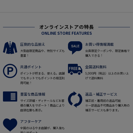
オンラインストアの特長
ONLINE STORE FEATURES
圧倒的な品揃え
お買い得情報満載
大型店限定商品や、特別サイズも
会員限定クーポンや、限定価格で
豊富！
購入できる！
共通ポイント
全国送料無料
ポイントが貯まる、使える。店舗
5,000円（税込）以上のお買い上
でもネットでもポイントの相互利
げで送料無料
用可能！
豊富な商品情報
返品・補正サービス
サイズ詳細・ディテールなどお客
補正前・着用前の返品可能
様の購入をサポート！商品により
※一部返品不可商品あり購入時の
店頭在庫も表示。
補正サービスも承ります。
アフターケア
全国のはるやま店舗が、購入後も
安心サポート