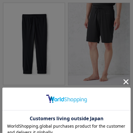
全5色
全3色
【YOKUNERU】リカバリーウェアロングパン
【YOKUNERU】リカバリーウェア男女兼用ハ
ツ男女兼用疲労回復血行促進遠赤外線快眠NA
ーフパンツ疲労回復血行促進遠赤外線快眠NA
NOMIX(R)【一般医療機器】SS～LLサイズ
NOMIX(R)【一般医療機器】SS～LLサイズ
価格：
価格：
7,450円
6,950円
(税込)
(税込)
3.6
（5）