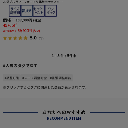
ル ダブル サマーフォーマル 黒無地 チェスター
バリー 春夏 礼服
価格：
108,900円
(税込)
45%off
59,900円
WEB価格：
(税込)
5.0
（1）
1 - 5
5
件 /
件中
#人気のタグで探す
#調整可能
#スーツ 調整可能
#礼服 調整可能
※クリックするとタグに関連した商品が表示されます。
あなたへのおすすめ
RECOMMEND ITEM