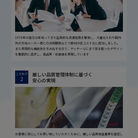
1974年の設立以来培ってきた圧倒的な流通経路を駆使し、大量仕入れや国内
外の生地メーカー様との共同開発などで素材の低コスト化に成功しました。
また実用的な機能性を生み出す仕立て、ディテールにまで気を配ったデザイン
を徹底的に追求し、高品質・低価格を実現しています
厳しい品質管理体制に基づく
こだわり
2
安心の実現
お客様に安心してお買い物していただくために、厳しい品質検査基準を設定し