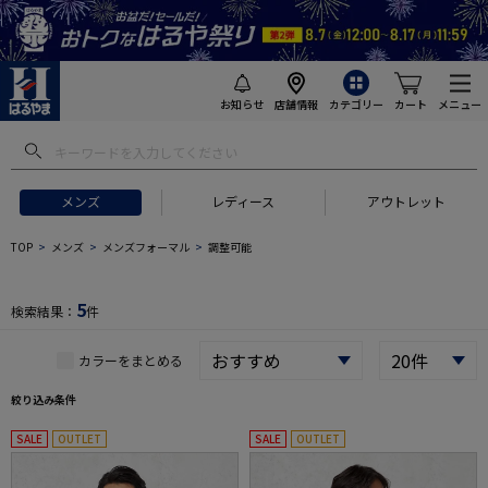
お知らせ
店舗情報
カテゴリー
カート
メニュー
 ギフトにおすすめ
#セットアップ スーツ
#長袖 ワイシャツ
#スー
メンズ
レディース
アウトレット
TOP
メンズ
メンズフォーマル
調整可能
5
検索結果：
件
カラーをまとめる
絞り込み条件
SALE
OUTLET
SALE
OUTLET