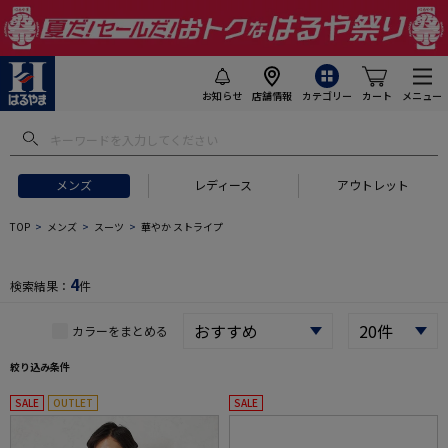
お知らせ
店舗情報
カテゴリー
カート
メニュー
 ギフトにおすすめ
#セットアップ スーツ
#長袖 ワイシャツ
#スー
メンズ
レディース
アウトレット
TOP
メンズ
スーツ
華やか ストライプ
4
検索結果：
件
カラーをまとめる
絞り込み条件
SALE
OUTLET
SALE