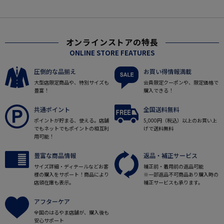
オンラインストアの特長
ONLINE STORE FEATURES
圧倒的な品揃え
お買い得情報満載
大型店限定商品や、特別サイズも
会員限定クーポンや、限定価格で
豊富！
購入できる！
共通ポイント
全国送料無料
ポイントが貯まる、使える。店舗
5,000円（税込）以上のお買い上
でもネットでもポイントの相互利
げで送料無料
用可能！
豊富な商品情報
返品・補正サービス
サイズ詳細・ディテールなどお客
補正前・着用前の返品可能
様の購入をサポート！商品により
※一部返品不可商品あり購入時の
店頭在庫も表示。
補正サービスも承ります。
アフターケア
全国のはるやま店舗が、購入後も
安心サポート