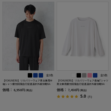
全3色
全5色
【YOKUNERU】リカバリーウェア男女兼用半
【YOKUNERU】リカバリーウェア長袖Tシャツ
袖シャツ疲労回復血行促進遠赤外線快眠NANO
男女兼用疲労回復血行促進遠赤外線快眠NANO
MIX(R)【一般医療機器】SS～LLサイズ
MIX(R)【一般医療機器】SS～LLサイズ
価格：
価格：
6,950円
7,450円
(税込)
(税込)
5.0
（1）