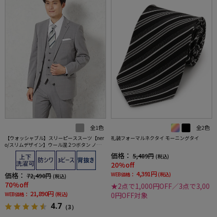
全1色
全2色
【ウォッシャブル】スリーピーススーツ【ner
礼装フォーマルネクタイ モーニングタイ
o/スリムデザイン】ウール混 2つボタン ノータ
ック ストライプ
価格：
5,489円
(税込)
20%off
4,391円
価格：
WEB価格：
(税込)
72,490円
(税込)
70%off
★2点で1,000円OFF／3点で3,00
21,890円
WEB価格：
(税込)
0円OFF対象
4.7
（3）