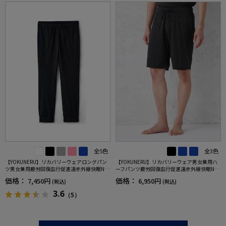
全5色
全3色
【YOKUNERU】リカバリーウェアロングパン
【YOKUNERU】リカバリーウェア男女兼用ハ
ツ男女兼用疲労回復血行促進遠赤外線快眠NA
ーフパンツ疲労回復血行促進遠赤外線快眠NA
NOMIX(R)【一般医療機器】SS～LLサイズ
NOMIX(R)【一般医療機器】SS～LLサイズ
価格：
価格：
7,450円
6,950円
(税込)
(税込)
3.6
（5）