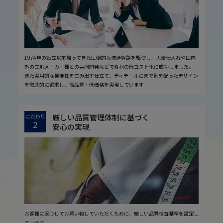
1974年の設立以来培ってきた圧倒的な流通経路を駆使し、大量仕入れや国内
外の生地メーカー様との共同開発などで素材の低コスト化に成功しました。
また実用的な機能性を生み出す仕立て、ディテールにまで気を配ったデザイン
を徹底的に追求し、高品質・低価格を実現しています
厳しい品質管理体制に基づく
こだわり
2
安心の実現
お客様に安心してお買い物していただくために、厳しい品質検査基準を設定し
ています。