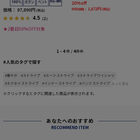
20%off
1,672円
価格：
87,890円
WEB価格：
(税込)
(税込)
4.5
（2）
★2着目50%OFF対象
1 - 4
4
件 /
件中
#人気のタグで探す
#華やか
#ストライプ
#スーツ ストライプ
#ストライプ ワイシャツ
#ネクタイ ストライプ
#インナー ストライプ
#パンツ ストライプ
もっと見る
※クリックするとタグに関連した商品が表示されます。
あなたへのおすすめ
RECOMMEND ITEM