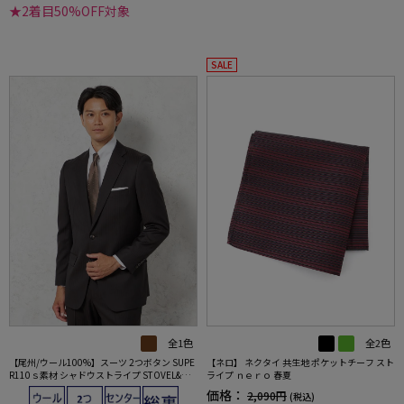
★2着目50%OFF対象
SALE
全1色
全2色
【尾州/ウール100%】スーツ 2つボタン SUPE
【ネロ】 ネクタイ 共生地 ポケットチーフ スト
R110ｓ素材 シャドウストライプ STOVEL&MA
ライプ ｎｅｒｏ 春夏
SON 秋冬
価格：
2,090円
(税込)