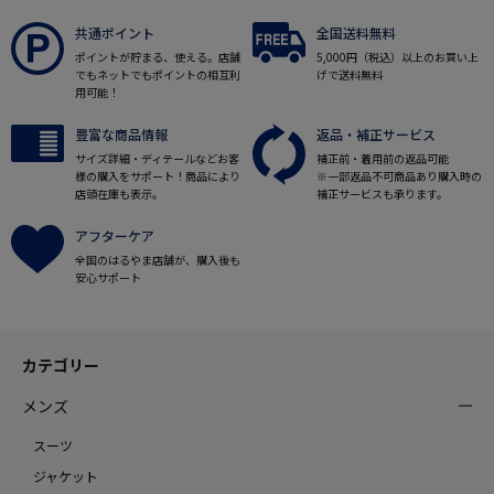
共通ポイント
全国送料無料
ポイントが貯まる、使える。店舗
5,000円（税込）以上のお買い上
でもネットでもポイントの相互利
げで送料無料
用可能！
豊富な商品情報
返品・補正サービス
サイズ詳細・ディテールなどお客
補正前・着用前の返品可能
様の購入をサポート！商品により
※一部返品不可商品あり購入時の
店頭在庫も表示。
補正サービスも承ります。
アフターケア
全国のはるやま店舗が、購入後も
安心サポート
カテゴリー
メンズ
スーツ
ジャケット