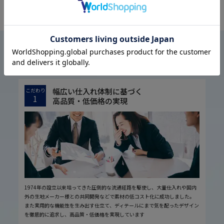
OFFICIAL SNS
はるやまについて
ABOUT US
幅広い仕入れ体制に基づく
こだわり
1
高品質・低価格の実現
1974年の設立以来培ってきた圧倒的な流通経路を駆使し、大量仕入れや国内
外の生地メーカー様との共同開発などで素材の低コスト化に成功しました。
また実用的な機能性を生み出す仕立て、ディテールにまで気を配ったデザイン
を徹底的に追求し、高品質・低価格を実現しています