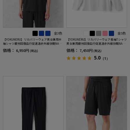
全3色
全5色
【YOKUNERU】リカバリーウェア男女兼用半
【YOKUNERU】リカバリーウェア長袖Tシャツ
袖シャツ疲労回復血行促進遠赤外線快眠NANO
男女兼用疲労回復血行促進遠赤外線快眠NANO
MIX(R)【一般医療機器】SS～LLサイズ
MIX(R)【一般医療機器】SS～LLサイズ
価格：
価格：
6,950円
7,450円
(税込)
(税込)
5.0
（1）