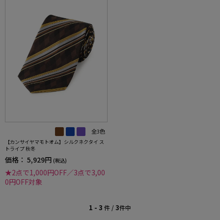
全3色
【カンサイヤマモトオム】シルクネクタイ ス
トライプ 秋冬
価格：
5,929円
(税込)
★2点で1,000円OFF／3点で3,00
0円OFF対象
1 - 3
3
件 /
件中