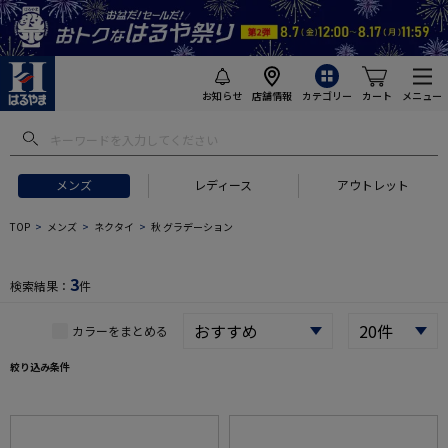
お知らせ
店舗情報
カテゴリー
カート
メニュー
 ギフトにおすすめ
#セットアップ スーツ
#長袖 ワイシャツ
#スー
メンズ
レディース
アウトレット
TOP
メンズ
ネクタイ
秋 グラデーション
3
検索結果：
件
カラーをまとめる
絞り込み条件