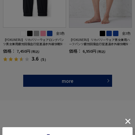
全5色
全3色
【YOKUNERU】リカバリーウェアロングパン
【YOKUNERU】リカバリーウェア男女兼用ハ
ツ男女兼用疲労回復血行促進遠赤外線快眠NA
ーフパンツ疲労回復血行促進遠赤外線快眠NA
NOMIX(R)【一般医療機器】SS～LLサイズ
NOMIX(R)【一般医療機器】SS～LLサイズ
価格：
価格：
7,450円
6,950円
(税込)
(税込)
3.6
（5）
more