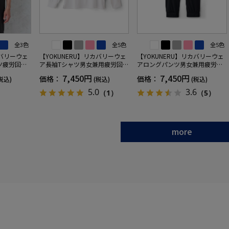
全3色
全5色
全5色
カバリーウェ
【YOKUNERU】リカバリーウェ
【YOKUNERU】リカバリーウェ
ツ疲労回復
ア長袖Tシャツ男女兼用疲労回復
アロングパンツ男女兼用疲労回
ANOMIX
血行促進遠赤外線快眠NANOMIX
復血行促進遠赤外線快眠NANOM
7,450円
7,450円
価格：
価格：
税込)
(税込)
(税込)
SS～LLサイ
(R)【一般医療機器】SS～LLサイ
IX(R)【一般医療機器】SS～LLサ
ズ
イズ
5.0
3.6
（1）
（5）
more