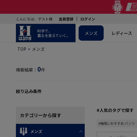
こんにちは、ゲスト様
会員登録
ログイン
科学で、
メンズ
レディース
着るを変えていく。
TOP
メンズ
0
検索結果：
件
絞り込み条件
#人気のタグで探す
カテゴリー
から探す
#梅雨におすすめ パンツ
メンズ