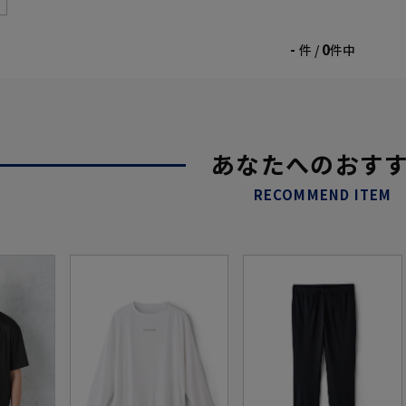
-
0
件 /
件中
あなたへのおす
RECOMMEND ITEM