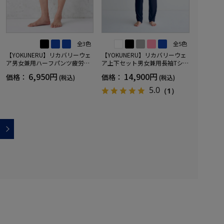
全3色
全5色
【YOKUNERU】リカバリーウェ
【YOKUNERU】リカバリーウェ
ア男女兼用ハーフパンツ疲労回
ア上下セット男女兼用長袖Tシャ
復血行促進遠赤外線快眠NANOM
ツ+ロングパンツ疲労回復血行促
6,950円
14,900円
価格：
価格：
(税込)
(税込)
IX(R)【一般医療機器】SS～LLサ
進遠赤外線快眠NANOMIX(R)【一
イズ
般医療機器】SS～LLサイズ
5.0
（1）