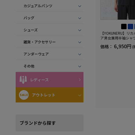
カジュアルパンツ
バッグ
シューズ
【YOKUNERU】リ
ア男女兼用半袖シャ
雑貨・アクセサリー
血行促進遠赤外線快眠N
6,950円
価格：
(
(R)【一般医療機器】
ズ
アンダーウェア
その他
レディース
アウトレット
ブランド
から探す