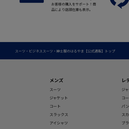
お客様の購入をサポート！商
品により店頭在庫も表示。
スーツ・ビジネススーツ・紳士服のはるやま【公式通販】トップ
メンズ
レ
スーツ
ジャ
ジャケット
コー
コート
パ
スラックス
スカ
アイシャツ
ブラ